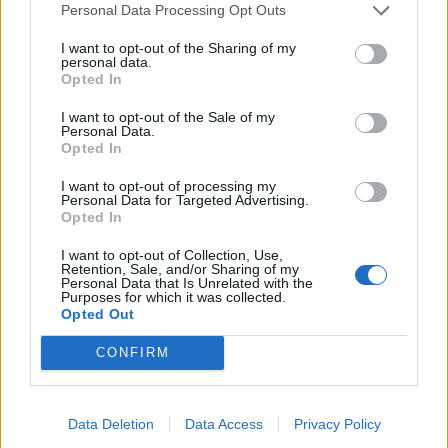
Mustaan Pradaan sonnustautunut Sara Sieppi
Personal Data Processing Opt Outs
poseeraa lumisissa mökkimaisemissa – Kuva
I want to opt-out of the Sharing of my
personal data.
Opted In
I want to opt-out of the Sale of my
Personal Data.
Opted In
I want to opt-out of processing my
Personal Data for Targeted Advertising.
Opted In
I want to opt-out of Collection, Use,
Retention, Sale, and/or Sharing of my
Personal Data that Is Unrelated with the
Iholla: Sara Sieppi hehkuttaa Pyry-rakastaan maasta
Purposes for which it was collected.
Opted Out
taivaaseen: ”Se on ihan uskomaton”
CONFIRM
Data Deletion
Data Access
Privacy Policy