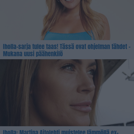
Iholla-sarja tulee taas! Tässä ovat ohjelman tähdet –
Mukana uusi päähenkilö
Iholla: Martina Aitolehti muistelee lämmöllä ex-