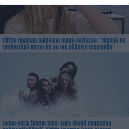
Piritta Hagman haikeana Iholla-sarjassa: ”Nikellä on
tyttöystävä mutta ite en ole päässyt eteenpäin”
Iholla-sarja jatkuu taas: Sara Sieppi hehkuttaa