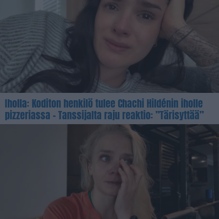
Iholla: Koditon henkilö tulee Chachi Hildénin iholle
pizzeriassa – Tanssijalta raju reaktio: ”Tärisyttää”