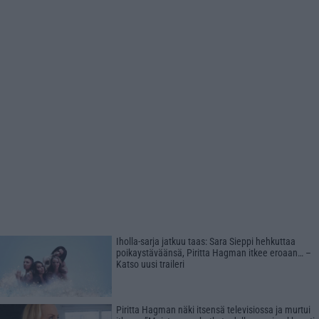
Iholla-sarja jatkuu taas: Sara Sieppi hehkuttaa
poikaystäväänsä, Piritta Hagman itkee eroaan… –
Katso uusi traileri
Piritta Hagman näki itsensä televisiossa ja murtui