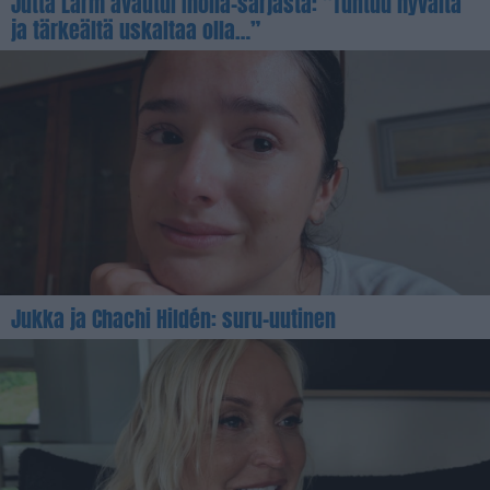
Jutta Larm avautui Iholla-sarjasta: ”Tuntuu hyvältä
ja tärkeältä uskaltaa olla…”
Jukka ja Chachi Hildén: suru-uutinen