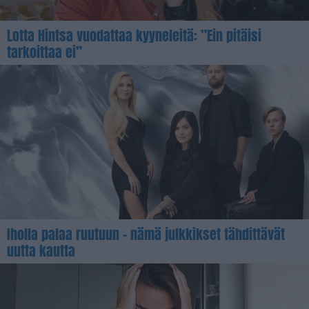
Lotta Hintsa vuodattaa kyyneleitä: ”Ein pitäisi
tarkoittaa ei”
Iholla palaa ruutuun – nämä julkkikset tähdittävät
uutta kautta