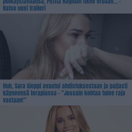
poikaystäväänsä, Piritta Hagman itkee eroaan… –
Katso uusi traileri
Huh, Sara Sieppi avautui ahdistuksestaan ja paljasti
käyneensä terapiassa – ”Jossain kohtaa tulee raja
vastaan!”