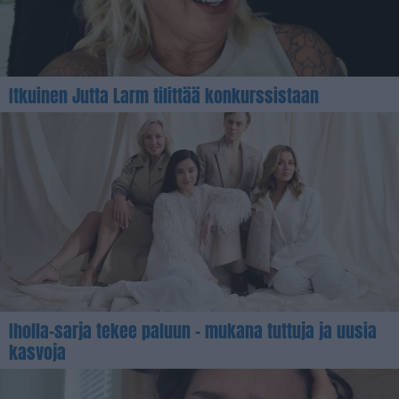
Itkuinen Jutta Larm tilittää konkurssistaan
Iholla-sarja tekee paluun – mukana tuttuja ja uusia
kasvoja