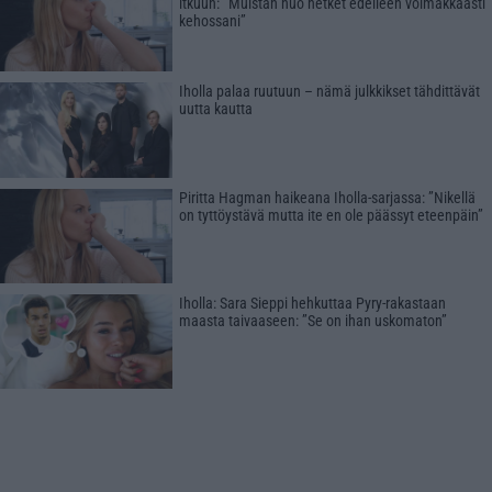
itkuun: ”Muistan nuo hetket edelleen voimakkaasti
kehossani”
Iholla palaa ruutuun – nämä julkkikset tähdittävät
uutta kautta
Piritta Hagman haikeana Iholla-sarjassa: ”Nikellä
on tyttöystävä mutta ite en ole päässyt eteenpäin”
Iholla: Sara Sieppi hehkuttaa Pyry-rakastaan
maasta taivaaseen: ”Se on ihan uskomaton”