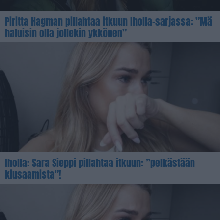
Piritta Hagman pillahtaa itkuun Iholla-sarjassa: ”Mä
haluisin olla jollekin ykkönen”
Iholla: Sara Sieppi pillahtaa itkuun: ”pelkästään
kiusaamista”!