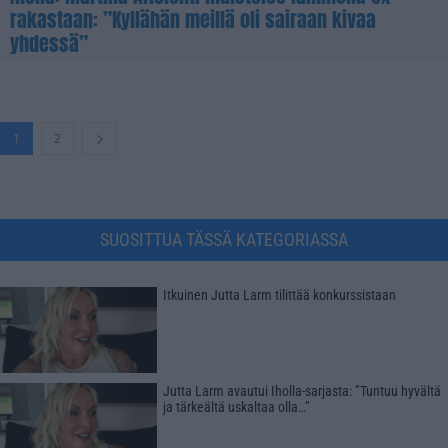
rakastaan: ”Kyllähän meillä oli sairaan kivaa
yhdessä”
1
2
SUOSITTUA TÄSSÄ KATEGORIASSA
Itkuinen Jutta Larm tilittää konkurssistaan
Jutta Larm avautui Iholla-sarjasta: ”Tuntuu hyvältä
ja tärkeältä uskaltaa olla…”