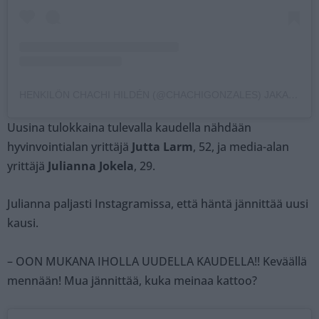
HENKILÖN CHACHI HILDÉN (@CHACHIGONZALES) JAKAMA JULKAISU
Uusina tulokkaina tulevalla kaudella nähdään
hyvinvointialan yrittäjä
Jutta Larm
, 52, ja media-alan
yrittäjä
Julianna Jokela
, 29.
Julianna paljasti Instagramissa, että häntä jännittää uusi
kausi.
– OON MUKANA IHOLLA UUDELLA KAUDELLA!! Keväällä
mennään! Mua jännittää, kuka meinaa kattoo?