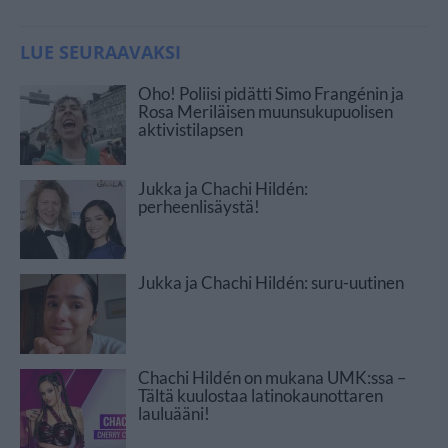
LUE SEURAAVAKSI
Oho! Poliisi pidätti Simo Frangénin ja
Rosa Meriläisen muunsukupuolisen
aktivistilapsen
Jukka ja Chachi Hildén:
perheenlisäystä!
Jukka ja Chachi Hildén: suru-uutinen
Chachi Hildén on mukana UMK:ssa –
Tältä kuulostaa latinokaunottaren
lauluääni!