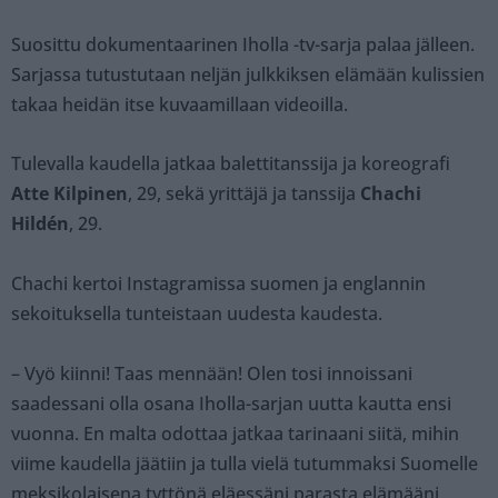
Suosittu dokumentaarinen Iholla -tv-sarja palaa jälleen.
Sarjassa tutustutaan neljän julkkiksen elämään kulissien
takaa heidän itse kuvaamillaan videoilla.
Tulevalla kaudella jatkaa balettitanssija ja koreografi
Atte Kilpinen
, 29, sekä yrittäjä ja tanssija
Chachi
Hildén
, 29.
Chachi kertoi Instagramissa suomen ja englannin
sekoituksella tunteistaan uudesta kaudesta.
– Vyö kiinni! Taas mennään! Olen tosi innoissani
saadessani olla osana Iholla-sarjan uutta kautta ensi
vuonna. En malta odottaa jatkaa tarinaani siitä, mihin
viime kaudella jäätiin ja tulla vielä tutummaksi Suomelle
meksikolaisena tyttönä eläessäni parasta elämääni