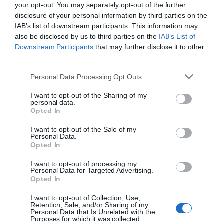
your opt-out. You may separately opt-out of the further
disclosure of your personal information by third parties on the
IAB’s list of downstream participants. This information may
HENKILÖN JULIANNA JOKELA (@JULIANNACAROLINA) JAKAMA JULKAISU
also be disclosed by us to third parties on the
IAB’s List of
Downstream Participants
that may further disclose it to other
Jutta kertoi omassa Instagram-julkaisussaan, että
third parties.
katsojille saatta tulla vielä yllätyksiä hänen elämästään
vaikka on ollutkin julkisuudessa jo pitkän aikaa.
Personal Data Processing Opt Outs
I want to opt-out of the Sharing of my
personal data.
– On ilo saada olla Iholla-sarjassa mukana 50+ vuotiaana
Opted In
naisena. Jos luulit tuntevani mut, et ehkä sittenkään
tiedä kaikkea. Tästä tulee aikamoista.
I want to opt-out of the Sale of my
Personal Data.
Opted In
I want to opt-out of processing my
Personal Data for Targeted Advertising.
Opted In
I want to opt-out of Collection, Use,
Retention, Sale, and/or Sharing of my
Personal Data that Is Unrelated with the
Purposes for which it was collected.