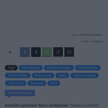
Teksti:
Kristiina Pasanen
Kuvat:
Instagram
Tagit
Atte Kilpinen
Chachi Gonzales
Chachi Hilden
Chachi Hildén
Dokumentti
Iholla
Julianna Jokela
Jutta Larm
Katsomo
MTV
Kommenttiosio
Heräsikö ajatuksia? Kerro mielipiteesi.
Tutustu kuitenkin