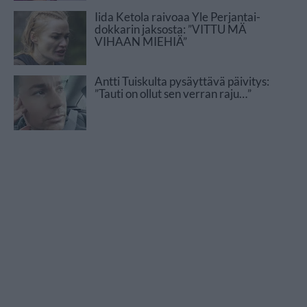
Iida Ketola raivoaa Yle Perjantai-
dokkarin jaksosta: ”VITTU MÄ
VIHAAN MIEHIÄ”
Antti Tuiskulta pysäyttävä päivitys:
”Tauti on ollut sen verran raju…”