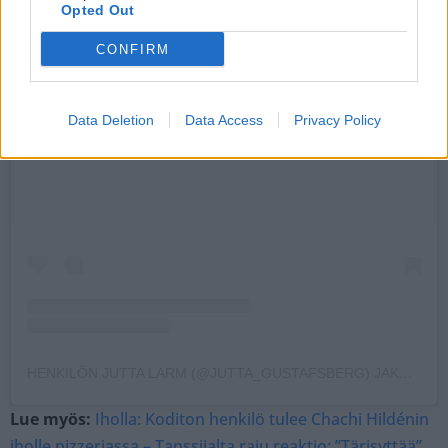
Opted Out
CONFIRM
Data Deletion
Data Access
Privacy Policy
Näytä tämä julkaisu Instagramissa
HENKILÖN JUTTA LARM (@JUTTA_GUSTAFSBERG) JAKAMA JULKAISU
Lue myös:
Iholla: Koditon henkilö tulee Chachi Hildénin
iholle pizzeriassa – Tanssijalta raju reaktio: ”Tärisyttää”