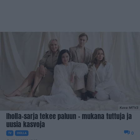
Kuva: MTV3
Iholla-sarja tekee paluun – mukana tuttuja ja
uusia kasvoja
0
TV
IHOLLA