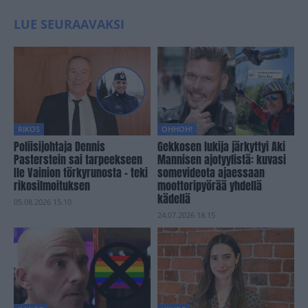
LUE SEURAAVAKSI
RIKOS
OHHOH!
Poliisijohtaja Dennis
Gekkosen lukija järkyttyi Aki
Pasterstein sai tarpeekseen
Mannisen ajotyylistä: kuvasi
Ile Vainion törkyrunosta – teki
somevideota ajaessaan
rikosilmoituksen
moottoripyörää yhdellä
kädellä
05.08.2026 15.10
24.07.2026 18.15