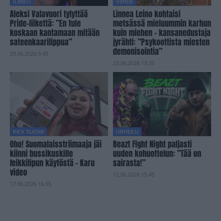
ILMIÖT
VIIHDE
Aleksi Valavuori tylyttää
Linnea Leino kohtaisi
Pride-liikettä: ”En tule
metsässä mieluummin karhun
koskaan kantamaan mitään
kuin miehen – kansanedustaja
sateenkaarilippua”
jyrähti: ”Psykoottista miesten
demonisointia”
29.06.2026 9.45
23.06.2026 13.35
KICK SUOMI
URHEILU
Oho! Suomalaisstriimaaja jäi
Beazt Fight Night paljasti
kiinni bussikuskille
uuden kohuottelun: ”Tää on
feikkilipun käytöstä – Karu
sairasta!”
video
12.06.2026 15.45
17.06.2026 16.55