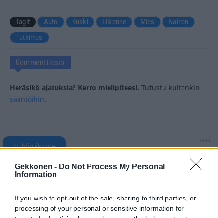
Tagit
Auto
Kuski
Liikenne
Mies
Nainen
Tutkimus
Kommenttiosio
Heräsikö ajatuksia? Kerro mielipiteesi.
Tutustu kuitenkin
sääntöihin
.
5000
✨ Nimikone
Gekkonen -
Do Not Process My Personal
Information
If you wish to opt-out of the sale, sharing to third parties, or
processing of your personal or sensitive information for