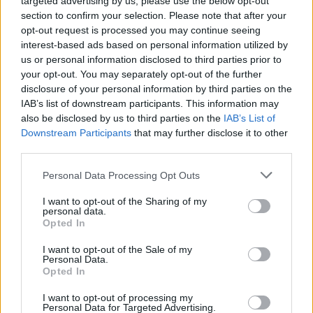
targeted advertising by us, please use the below opt-out
section to confirm your selection. Please note that after your
opt-out request is processed you may continue seeing
interest-based ads based on personal information utilized by
us or personal information disclosed to third parties prior to
your opt-out. You may separately opt-out of the further
1
KOMMENTTI
disclosure of your personal information by third parties on the
IAB’s list of downstream participants. This information may
also be disclosed by us to third parties on the
IAB’s List of
matti paaso
Downstream Participants
that may further disclose it to other
third parties.
6 vuotta sitten
tuonhan on tienny jokkainen normi järjellä varustettu immeinen
Personal Data Processing Opt Outs
naiset on varovaisempia ajattelevampia viishampia ja pirulauta
I want to opt-out of the Sharing of my
non kaunhimpiakin
personal data.
Opted In
0
Vastaa
I want to opt-out of the Sale of my
Personal Data.
Opted In
I want to opt-out of processing my
Personal Data for Targeted Advertising.