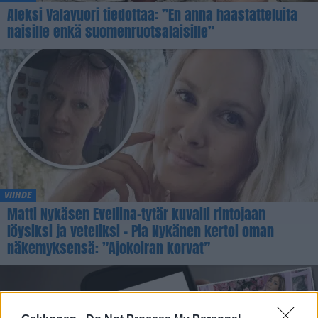
Aleksi Valavuori tiedottaa: ”En anna haastatteluita
naisille enkä suomenruotsalaisille”
VIIHDE
Matti Nykäsen Eveliina-tytär kuvaili rintojaan
löysiksi ja veteliksi – Pia Nykänen kertoi oman
näkemyksensä: ”Ajokoiran korvat”