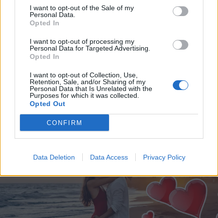
autoilijoita kuin miehet – Lue perustelut
I want to opt-out of the Sale of my
Personal Data.
Opted In
I want to opt-out of processing my
Personal Data for Targeted Advertising.
Opted In
I want to opt-out of Collection, Use,
Retention, Sale, and/or Sharing of my
Personal Data that Is Unrelated with the
Purposes for which it was collected.
Opted Out
KUUMAT
CONFIRM
Kaunis brassinainen saa miehet sekoamaan –
pomputtelee jalkapalloa korkkareissa
Data Deletion
Data Access
Privacy Policy