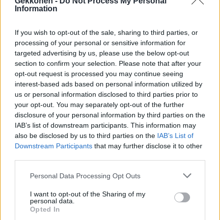
Gekkonen -
Do Not Process My Personal
Information
If you wish to opt-out of the sale, sharing to third parties, or
processing of your personal or sensitive information for
targeted advertising by us, please use the below opt-out
section to confirm your selection. Please note that after your
UUTISET
opt-out request is processed you may continue seeing
26-vuotias malli väittää saaneensa kenkää
interest-based ads based on personal information utilized by
Tinderistä liian seksikkään ulkonäkönsä takia
us or personal information disclosed to third parties prior to
your opt-out. You may separately opt-out of the further
disclosure of your personal information by third parties on the
IAB’s list of downstream participants. This information may
also be disclosed by us to third parties on the
IAB’s List of
Downstream Participants
that may further disclose it to other
third parties.
Personal Data Processing Opt Outs
I want to opt-out of the Sharing of my
personal data.
UUTISET
Opted In
Tutkimus vahvistaa: Naiset ovat parempia