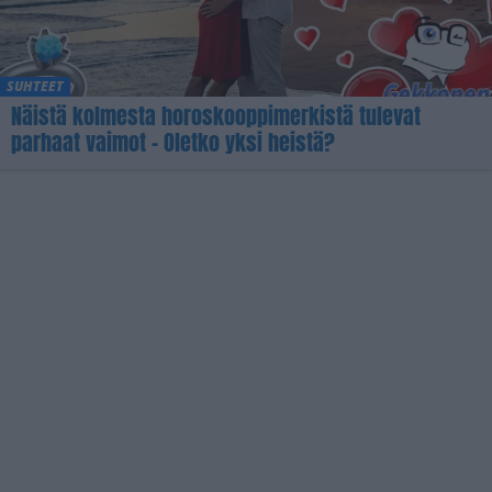
SUHTEET
Näistä kolmesta horoskooppimerkistä tulevat
parhaat vaimot – Oletko yksi heistä?