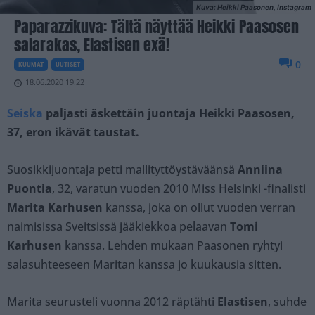
Kuva: Heikki Paasonen, Instagram
Paparazzikuva: Tältä näyttää Heikki Paasosen
salarakas, Elastisen exä!
0
KUUMAT
UUTISET
18.06.2020 19.22
Seiska
paljasti äskettäin juontaja Heikki Paasosen,
37, eron ikävät taustat.
Suosikkijuontaja petti mallityttöystäväänsä
Anniina
Puontia
, 32, varatun vuoden 2010 Miss Helsinki -finalisti
Marita Karhusen
kanssa, joka on ollut vuoden verran
naimisissa Sveitsissä jääkiekkoa pelaavan
Tomi
Karhusen
kanssa. Lehden mukaan Paasonen ryhtyi
salasuhteeseen Maritan kanssa jo kuukausia sitten.
Marita seurusteli vuonna 2012 räptähti
Elastisen
, suhde