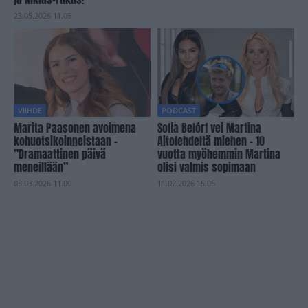
23.05.2026 11.05
VIIHDE
PODCAST
Marita Paasonen avoimena
Sofia Belórf vei Martina
kohuotsikoinneistaan –
Aitolehdeltä miehen – 10
”Dramaattinen päivä
vuotta myöhemmin Martina
meneillään”
olisi valmis sopimaan
03.03.2026 11.00
11.02.2026 15.05