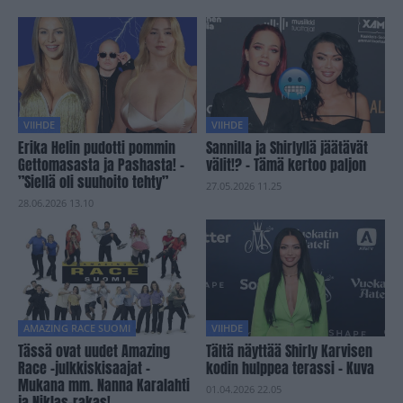
VIIHDE
VIIHDE
Erika Helin pudotti pommin
Sannilla ja Shirlyllä jäätävät
Gettomasasta ja Pashasta! –
välit!? – Tämä kertoo paljon
”Siellä oli suuhoito tehty”
27.05.2026 11.25
28.06.2026 13.10
AMAZING RACE SUOMI
VIIHDE
Tässä ovat uudet Amazing
Tältä näyttää Shirly Karvisen
Race -julkkiskisaajat –
kodin hulppea terassi – Kuva
Mukana mm. Nanna Karalahti
01.04.2026 22.05
ja Niklas-rakas!