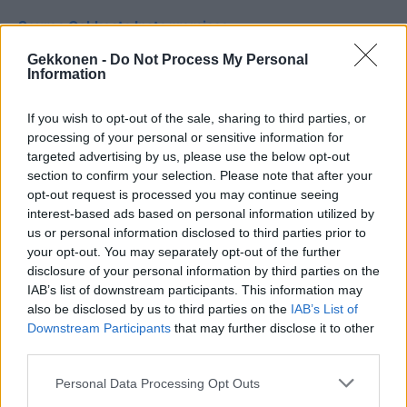
Seuraa Gekkosta Instagramissa
Gekkonen -
Do Not Process My Personal
Information
Teksti:
Toimitus
If you wish to opt-out of the sale, sharing to third parties, or
processing of your personal or sensitive information for
targeted advertising by us, please use the below opt-out
section to confirm your selection. Please note that after your
Tagit
Anniina Puonti
Heikki Paasonen
Julkkikset
opt-out request is processed you may continue seeing
interest-based ads based on personal information utilized by
Kolmiodraama
Marita Karhunen
Paparazzikuva
us or personal information disclosed to third parties prior to
Salasuhde
your opt-out. You may separately opt-out of the further
disclosure of your personal information by third parties on the
IAB’s list of downstream participants. This information may
Kommenttiosio
also be disclosed by us to third parties on the
IAB’s List of
Downstream Participants
that may further disclose it to other
Heräsikö ajatuksia? Kerro mielipiteesi.
Tutustu kuitenkin
third parties.
sääntöihin
.
Personal Data Processing Opt Outs