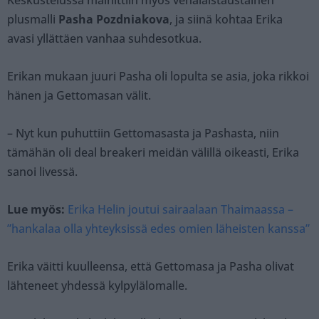
Keskustelussa mainittiin myös venäläistaustainen
plusmalli
Pasha Pozdniakova
, ja siinä kohtaa Erika
avasi yllättäen vanhaa suhdesotkua.
Erikan mukaan juuri Pasha oli lopulta se asia, joka rikkoi
hänen ja Gettomasan välit.
– Nyt kun puhuttiin Gettomasasta ja Pashasta, niin
tämähän oli deal breakeri meidän välillä oikeasti, Erika
sanoi livessä.
Lue myös:
Erika Helin joutui sairaalaan Thaimaassa –
”hankalaa olla yhteyksissä edes omien läheisten kanssa”
Erika väitti kuulleensa, että Gettomasa ja Pasha olivat
lähteneet yhdessä kylpylälomalle.