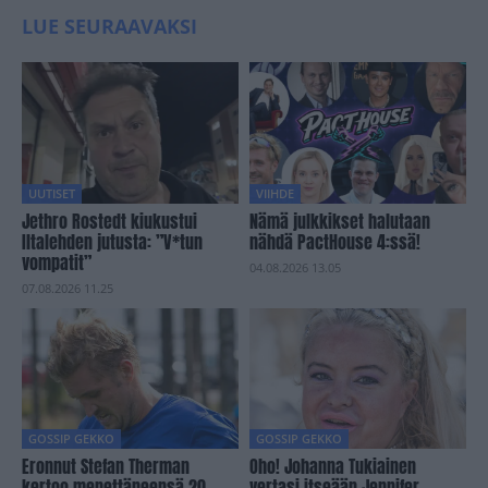
LUE SEURAAVAKSI
UUTISET
VIIHDE
Jethro Rostedt kiukustui
Nämä julkkikset halutaan
Iltalehden jutusta: ”V*tun
nähdä PactHouse 4:ssä!
vompatit”
04.08.2026 13.05
07.08.2026 11.25
GOSSIP GEKKO
GOSSIP GEKKO
Eronnut Stefan Therman
Oho! Johanna Tukiainen
kertoo menettäneensä 20
vertasi itseään Jennifer