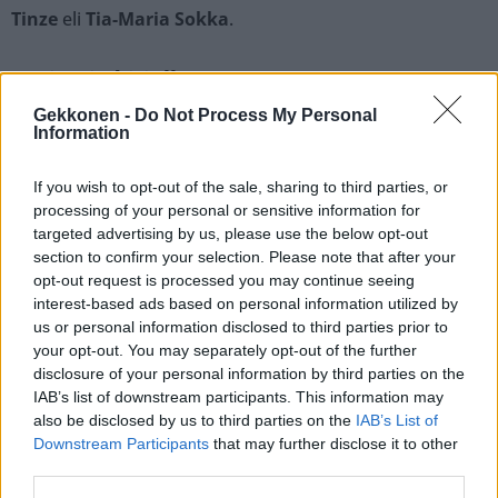
Tinze
eli
Tia-Maria Sokka
.
Autismin kirjolla?
Gekkonen -
Do Not Process My Personal
Livelähetyksessä Erikalta kysyttiin, millaisesta musiikista
Information
hän pitää. Erika vastasi, ettei kuuntele musiikkia
If you wish to opt-out of the sale, sharing to third parties, or
lainkaan, ja kertoi epäilevänsä tämän liittyvän siihen,
processing of your personal or sensitive information for
että hän saattaa olla autistinen.
targeted advertising by us, please use the below opt-out
section to confirm your selection. Please note that after your
Lue myös:
Kauneuskirurgiaa harrastava Erika Helin:
opt-out request is processed you may continue seeing
interest-based ads based on personal information utilized by
”Mun lapsista ei tulis mun näkösiä”
us or personal information disclosed to third parties prior to
your opt-out. You may separately opt-out of the further
disclosure of your personal information by third parties on the
Seuraa Gekkosta Instagramissa
IAB’s list of downstream participants. This information may
also be disclosed by us to third parties on the
IAB’s List of
Downstream Participants
that may further disclose it to other
third parties.
Teksti:
Toimitus