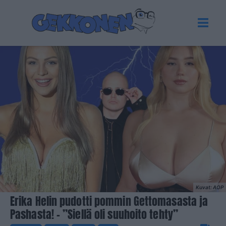
Kuvat: AOP
Erika Helin pudotti pommin Gettomasasta ja
Pashasta! – ”Siellä oli suuhoito tehty”