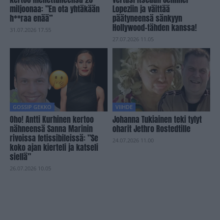
miljoonaa: ”En ota yhtäkään
Lopeziin ja väittää
h**raa enää”
päätyneensä sänkyyn
Hollywood-tähden kanssa!
31.07.2026 17.55
27.07.2026 11.05
GOSSIP GEKKO
VIIHDE
Oho! Antti Kurhinen kertoo
Johanna Tukiainen teki tylyt
nähneensä Sanna Marinin
oharit Jethro Rostedtille
rivoissa fetissibileissä: ”Se
24.07.2026 11.00
koko ajan kierteli ja katseli
siellä”
26.07.2026 10.05