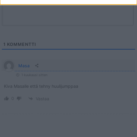
1
KOMMENTTI
Masa
1 kuukausi sitten
Kiva Masalle että tehny huulijumppaa
0
Vastaa