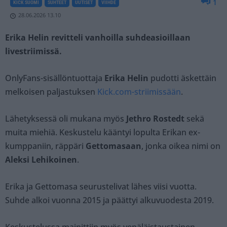
1
KICK SUOMI
SUHTEET
UUTISET
VIIHDE
28.06.2026 13.10
Erika Helin revitteli vanhoilla suhdeasioillaan
livestriimissä.
OnlyFans-sisällöntuottaja
Erika Helin
pudotti äskettäin
melkoisen paljastuksen
Kick.com-striimissään
.
Lähetyksessä oli mukana myös
Jethro Rostedt
sekä
muita miehiä. Keskustelu kääntyi lopulta Erikan ex-
kumppaniin, räppäri
Gettomasaan
, jonka oikea nimi on
Aleksi Lehikoinen
.
Erika ja Gettomasa seurustelivat lähes viisi vuotta.
Suhde alkoi vuonna 2015 ja päättyi alkuvuodesta 2019.