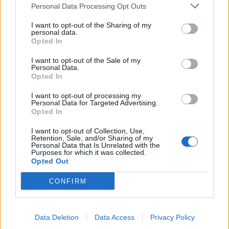
Personal Data Processing Opt Outs
I want to opt-out of the Sharing of my
personal data.
Tagit
Ero
Gettomasa
Jethro Rostedt
Opted In
Kolmiodraama
Pasha Pozdniakova
Räppäri
Tinze
I want to opt-out of the Sale of my
Personal Data.
Opted In
Kommenttiosio
I want to opt-out of processing my
Personal Data for Targeted Advertising.
Heräsikö ajatuksia? Kerro mielipiteesi.
Tutustu kuitenkin
Opted In
sääntöihin
.
I want to opt-out of Collection, Use,
Retention, Sale, and/or Sharing of my
Personal Data that Is Unrelated with the
Purposes for which it was collected.
Opted Out
5000
✨ Nimikone
CONFIRM
Data Deletion
Data Access
Privacy Policy