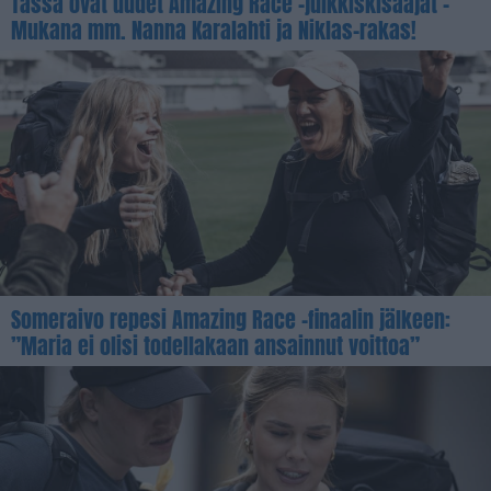
Tässä ovat uudet Amazing Race -julkkiskisaajat –
Mukana mm. Nanna Karalahti ja Niklas-rakas!
Someraivo repesi Amazing Race -finaalin jälkeen:
”Maria ei olisi todellakaan ansainnut voittoa”