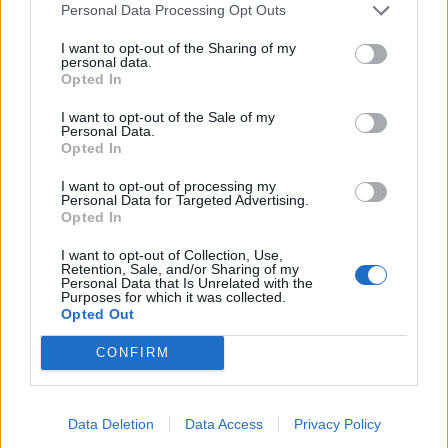
Personal Data Processing Opt Outs
I want to opt-out of the Sharing of my
Amazing Race starttaa taas – Sara Sieppi mukana
personal data.
kisassa veljensä kanssa!
Opted In
I want to opt-out of the Sale of my
Personal Data.
Opted In
I want to opt-out of processing my
Personal Data for Targeted Advertising.
Opted In
I want to opt-out of Collection, Use,
Retention, Sale, and/or Sharing of my
Personal Data that Is Unrelated with the
Purposes for which it was collected.
Opted Out
Amazing Race Suomi: Näin tv-katsojat reagoivat
CONFIRM
Mettin ja Hannan voittoon
Data Deletion
Data Access
Privacy Policy