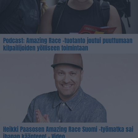
Podcast: Amazing Race -tuotanto joutui puuttumaan
kilpailijoiden yölliseen toimintaan
Heikki Paasosen Amazing Race Suomi -työmatka sai
ihanan käänteen! – Video