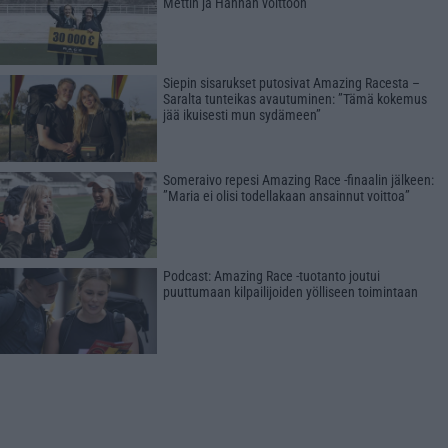
Mettin ja Hannan voittoon
Siepin sisarukset putosivat Amazing Racesta –
Saralta tunteikas avautuminen: ”Tämä kokemus
jää ikuisesti mun sydämeen”
Someraivo repesi Amazing Race -finaalin jälkeen:
”Maria ei olisi todellakaan ansainnut voittoa”
Podcast: Amazing Race -tuotanto joutui
puuttumaan kilpailijoiden yölliseen toimintaan