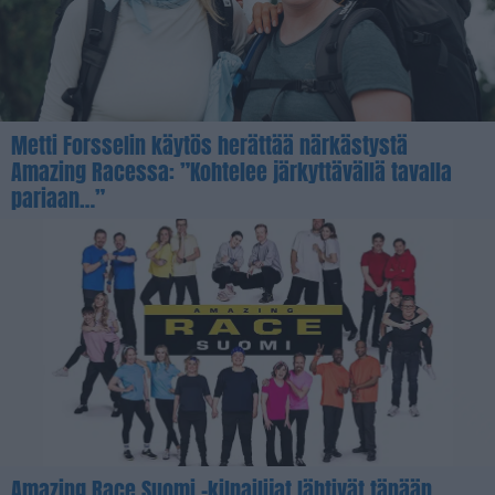
Metti Forsselin käytös herättää närkästystä
Amazing Racessa: ”Kohtelee järkyttävällä tavalla
pariaan…”
Amazing Race Suomi -kilpailijat lähtivät tänään