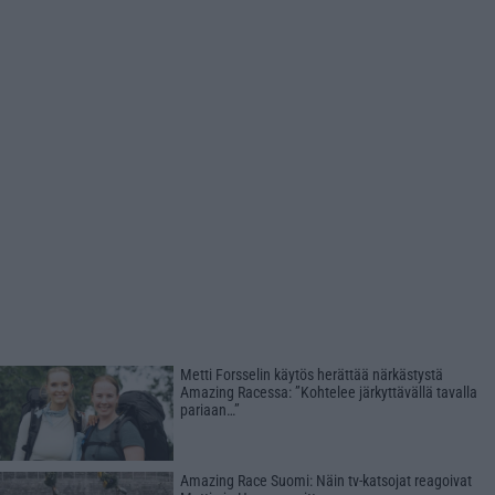
Metti Forsselin käytös herättää närkästystä
Amazing Racessa: ”Kohtelee järkyttävällä tavalla
pariaan…”
Amazing Race Suomi: Näin tv-katsojat reagoivat