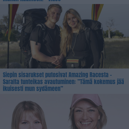
Siepin sisarukset putosivat Amazing Racesta –
Saralta tunteikas avautuminen: ”Tämä kokemus jää
ikuisesti mun sydämeen”