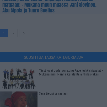
matkaan! – Mukana muun muassa Jani Sievinen,
Aku Sipola ja Tuure Boelius
1
2
SUOSITTUA TÄSSÄ KATEGORIASSA
Tässä ovat uudet Amazing Race -julkkiskisaajat –
Mukana mm. Nanna Karalahti ja Niklas-rakas!
Sara Sieppi sairaalaan