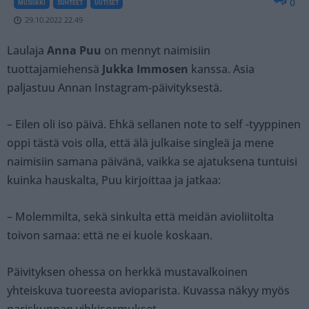
0
MUSIIKKI
SUHTEET
UUTISET
29.10.2022 22.49
Laulaja
Anna Puu
on mennyt naimisiin
tuottajamiehensä
Jukka Immosen
kanssa. Asia
paljastuu Annan Instagram-päivityksestä.
– Eilen oli iso päivä. Ehkä sellanen note to self -tyyppinen
oppi tästä vois olla, että älä julkaise singleä ja mene
naimisiin samana päivänä, vaikka se ajatuksena tuntuisi
kuinka hauskalta, Puu kirjoittaa ja jatkaa:
– Molemmilta, sekä sinkulta että meidän avioliitolta
toivon samaa: että ne ei kuole koskaan.
Päivityksen ohessa on herkkä mustavalkoinen
yhteiskuva tuoreesta avioparista. Kuvassa näkyy myös
pariskunnan vihkisormukset.