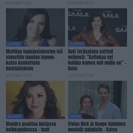
05.08.2026 14.30
01.08.2026 20.15
UUTISET
SUHTEET
Mattilan laulajasiskosten isä
Suvi Teräsniska esitteli
siunattiin haudan lepoon –
veljensä: ”Kattokaa nyt
katso koskettava
kuinka komea veli mulla on” –
hautajaiskuva
Kuva
26.07.2026 15.15
25.07.2026 13.00
MUSIIKKI
VIIHDE
Diandra paahtaa hurjassa
Vivian Nick ja Roope Salminen
keikkaputkessa – fanit
menivät naimisiin – Katso