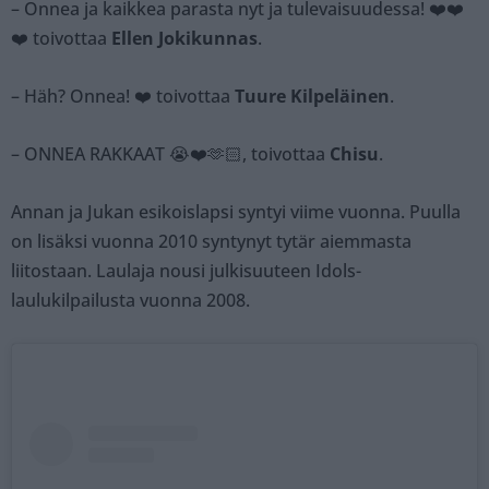
– Onnea ja kaikkea parasta nyt ja tulevaisuudessa! ❤️❤️
❤️ toivottaa
Ellen Jokikunnas
.
– Häh? Onnea! ❤️ toivottaa
Tuure Kilpeläinen
.
– ONNEA RAKKAAT 😭❤️🫶🏻, toivottaa
Chisu
.
Annan ja Jukan esikoislapsi syntyi viime vuonna. Puulla
on lisäksi vuonna 2010 syntynyt tytär aiemmasta
liitostaan. Laulaja nousi julkisuuteen Idols-
laulukilpailusta vuonna 2008.