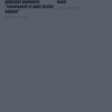
pelkäävät uupumista:
kuvat
”Toivottavasti et polta itseäsi
25.07.2026 10.20
loppuun”
25.07.2026 11.10