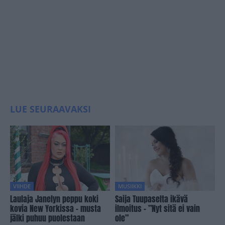
LUE SEURAAVAKSI
VIIHDE
MUSIIKKI
Laulaja Janelyn peppu koki
Saija Tuupaselta ikävä
kovia New Yorkissa – musta
ilmoitus – ”Nyt sitä ei vain
jälki puhuu puolestaan
ole”