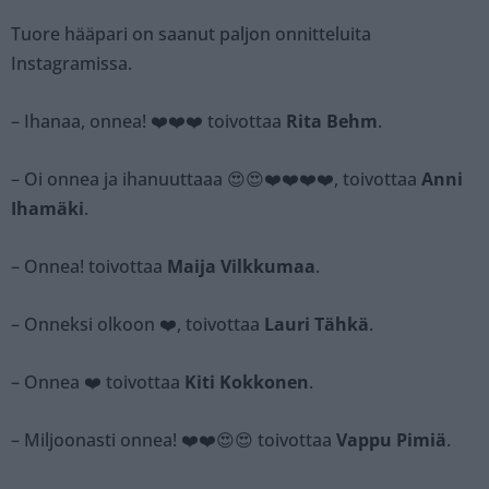
Tuore hääpari on saanut paljon onnitteluita
Instagramissa.
– Ihanaa, onnea! ❤️❤️❤️ toivottaa
Rita Behm
.
– Oi onnea ja ihanuuttaaa 😍😍❤️❤️❤️❤️, toivottaa
Anni
Ihamäki
.
– Onnea! toivottaa
Maija Vilkkumaa
.
– Onneksi olkoon ❤️, toivottaa
Lauri Tähkä
.
– Onnea ❤️ toivottaa
Kiti Kokkonen
.
– Miljoonasti onnea! ❤️❤️😍😍 toivottaa
Vappu Pimiä
.