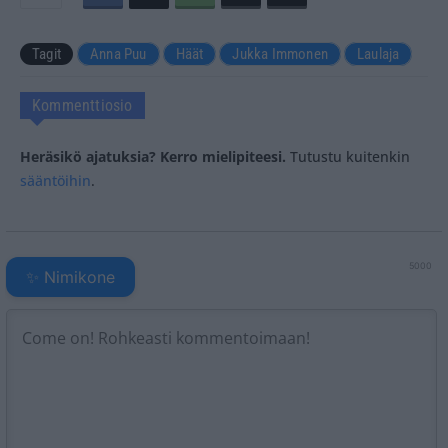
Tagit
Anna Puu
Häät
Jukka Immonen
Laulaja
Kommenttiosio
Heräsikö ajatuksia? Kerro mielipiteesi.
Tutustu kuitenkin
sääntöihin
.
5000
✨ Nimikone