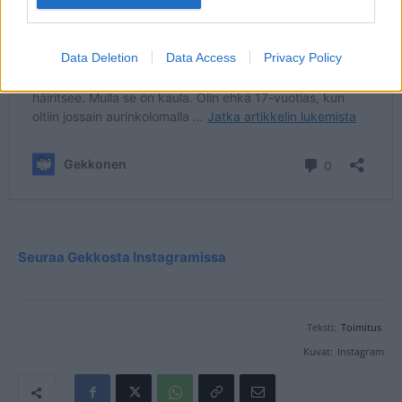
Data Deletion
Data Access
Privacy Policy
Seuraa Gekkosta Instagramissa
Teksti:
Toimitus
Kuvat:
Instagram