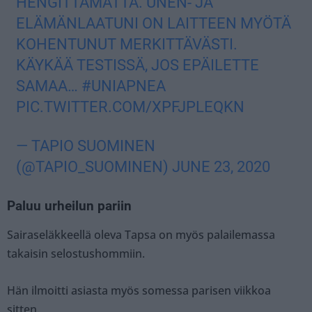
HENGITTÄMÄTTÄ. UNEN- JA
ELÄMÄNLAATUNI ON LAITTEEN MYÖTÄ
KOHENTUNUT MERKITTÄVÄSTI.
KÄYKÄÄ TESTISSÄ, JOS EPÄILETTE
SAMAA…
#UNIAPNEA
PIC.TWITTER.COM/XPFJPLEQKN
— TAPIO SUOMINEN
(@TAPIO_SUOMINEN)
JUNE 23, 2020
Paluu urheilun pariin
Sairaseläkkeellä oleva Tapsa on myös palailemassa
takaisin selostushommiin.
Hän ilmoitti asiasta myös somessa parisen viikkoa
sitten.