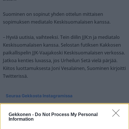
Suominen on sopinut yhden ottelun mittaisen
sopimuksen mediatalo Keskisuomalaisen kanssa.
– Hyviä uutisia, vaihteeksi. Tein diilin JJK:n ja mediatalo
Keskisuomalaisen kanssa. Selostan futiksen Kakkosen
paikallispelin JJK-Vaajakoski Keskisuomalaisen verkossa.
Jatkoa kenties luvassa, jos Urheilun Setä vielä pärjää.
Kiitos luottamuksesta Joni Vesalainen, Suominen kirjoitti
Twitterissä.
Seuraa Gekkosta Instagramissa
Gekkonen -
Do Not Process My Personal
Teksti:
Toimitus
Information