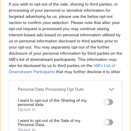
If you wish to opt-out of the sale, sharing to third parties, or
processing of your personal or sensitive information for
targeted advertising by us, please use the below opt-out
Tagit
Julkkikset
Tapio Suominen
Terveys
section to confirm your selection. Please note that after your
Uniapnea
Urheilu
Urheiluselostaja
opt-out request is processed you may continue seeing
interest-based ads based on personal information utilized by
us or personal information disclosed to third parties prior to
Kommenttiosio
your opt-out. You may separately opt-out of the further
disclosure of your personal information by third parties on the
Heräsikö ajatuksia? Kerro mielipiteesi.
Tutustu kuitenkin
IAB’s list of downstream participants. This information may
sääntöihin
.
also be disclosed by us to third parties on the
IAB’s List of
Downstream Participants
that may further disclose it to other
third parties.
Personal Data Processing Opt Outs
5000
✨ Nimikone
I want to opt-out of the Sharing of my
personal data.
Opted In
I want to opt-out of the Sale of my
Personal Data.
Opted In