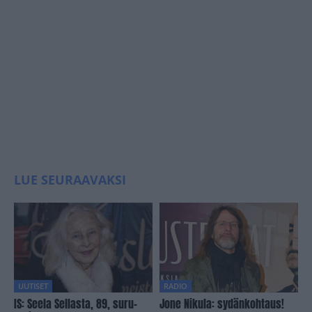
LUE SEURAAVAKSI
UUTISET
RADIO
IS: Seela Sellasta, 89, suru-
Jone Nikula: sydänkohtaus!