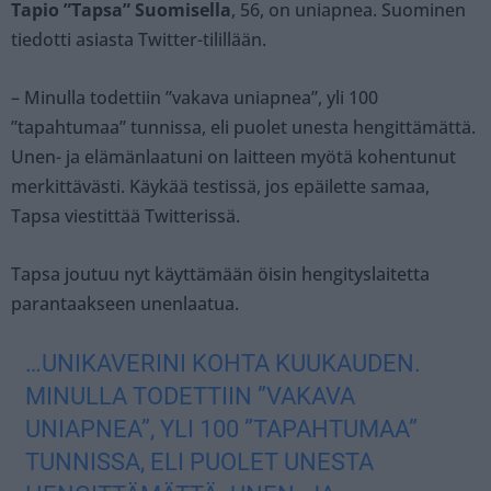
Tapio ”Tapsa” Suomisella
, 56, on uniapnea. Suominen
tiedotti asiasta Twitter-tilillään.
– Minulla todettiin ”vakava uniapnea”, yli 100
”tapahtumaa” tunnissa, eli puolet unesta hengittämättä.
Unen- ja elämänlaatuni on laitteen myötä kohentunut
merkittävästi. Käykää testissä, jos epäilette samaa,
Tapsa viestittää Twitterissä.
Tapsa joutuu nyt käyttämään öisin hengityslaitetta
parantaakseen unenlaatua.
…UNIKAVERINI KOHTA KUUKAUDEN.
MINULLA TODETTIIN ”VAKAVA
UNIAPNEA”, YLI 100 ”TAPAHTUMAA”
TUNNISSA, ELI PUOLET UNESTA