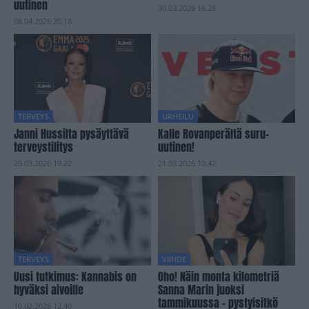
uutinen
30.03.2026 16.28
08.04.2026 20.18
TERVEYS
URHEILU
Janni Hussilta pysäyttävä
Kalle Rovanperältä suru-
terveystilitys
uutinen!
29.03.2026 19.22
21.03.2026 10.47
TERVEYS
VIIHDE
Uusi tutkimus: Kannabis on
Oho! Näin monta kilometriä
hyväksi aivoille
Sanna Marin juoksi
tammikuussa – pystyisitkö
10.02.2026 12.40