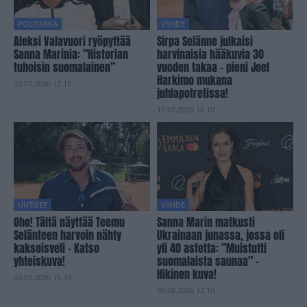
POLITIIKKA
VIIHDE
Aleksi Valavuori ryöpyttää
Sirpa Selänne julkaisi
Sanna Marinia: ”Historian
harvinaisia hääkuvia 30
tuhoisin suomalainen”
vuoden takaa – pieni Joel
Harkimo mukana
22.07.2026 17.15
juhlapotretissa!
19.07.2026 16.10
UUTISET
VIIHDE
Oho! Tältä näyttää Teemu
Sanna Marin matkusti
Selänteen harvoin nähty
Ukrainaan junassa, jossa oli
kaksoisveli – Katso
yli 40 astetta: ”Muistutti
yhteiskuva!
suomalaista saunaa” –
Hikinen kuva!
03.07.2026 15.35
30.06.2026 12.10