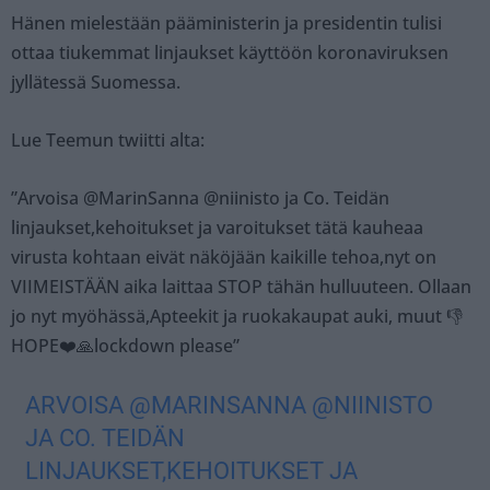
Hänen mielestään pääministerin ja presidentin tulisi
ottaa tiukemmat linjaukset käyttöön koronaviruksen
jyllätessä Suomessa.
Lue Teemun twiitti alta:
”Arvoisa @MarinSanna @niinisto ja Co. Teidän
linjaukset,kehoitukset ja varoitukset tätä kauheaa
virusta kohtaan eivät näköjään kaikille tehoa,nyt on
VIIMEISTÄÄN aika laittaa STOP tähän hulluuteen. Ollaan
jo nyt myöhässä,Apteekit ja ruokakaupat auki, muut 👎
HOPE❤️🙏lockdown please”
ARVOISA
@MARINSANNA
@NIINISTO
JA CO. TEIDÄN
LINJAUKSET,KEHOITUKSET JA