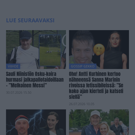
LUE SEURAAVAKSI
VIIHDE
GOSSIP GEKKO
Sauli Niinistön Osku-koira
Oho! Antti Kurhinen kertoo
hurmasi jalkapallotaidoillaan
nähneensä Sanna Marinin
– ”Melkoinen Messi”
rivoissa fetissibileissä: ”Se
koko ajan kierteli ja katseli
30.07.2026 15.50
siellä”
26.07.2026 10.05