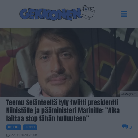
Instagram
Teemu Selänteeltä tyly twiitti presidentti
Niinistölle ja pääministeri Marinille: ”Aika
laittaa stop tähän hulluuteen”
3
URHEILU
UUTISET
22.03.2020 23.08