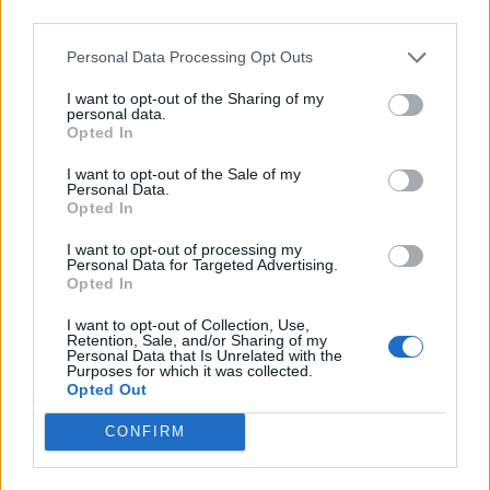
third parties.
Personal Data Processing Opt Outs
Pena
I want to opt-out of the Sharing of my
4 vuotta sitten
personal data.
Opted In
Huolehtis tuokin vaikka pankkitilinsä saldosta.Mitä puuttuu
näköjään jatkuvasti johonkin suomi aiheiseen.Ei kiitos.
I want to opt-out of the Sale of my
Personal Data.
Opted In
1
Vastaa
I want to opt-out of processing my
Personal Data for Targeted Advertising.
Opted In
Don Mega
I want to opt-out of Collection, Use,
Retention, Sale, and/or Sharing of my
6 vuotta sitten
Personal Data that Is Unrelated with the
Purposes for which it was collected.
Ei tauti Suomessa ”jyllää”. Selänteen pitäisi huolehtia nyt
Opted Out
Kaliforniasta, Amerikassa kun on ne 110,000 kuollutta. Täällä
CONFIRM
väkilukuun suhteutettuna moninkertaisesti vähempi. Suomessa
tehdään Suomelle edunmukaisia ratkaisuja, eikä katsota vain
ulkomailta joissa tilanne on aivan eri. Me olemme luonnostaan