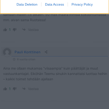
sosiaalisesti eristäytynyt kansa, joten on aivan selvä että täällä
Data Deletion
Data Access
Privacy Policy
tauti ei pääse vaikkapa Ruotsin lukemiin vaikka vaihdettiinkin
samaan malliin 1.6 alkaen. 50 max määrä ihmisiä kokoontumassa
mm. aivan sama Ruotsissa!
1
Vastaa
Pauli Konttinen
6 vuotta sitten
Aina me ollaan mukamas ”viisaampia” kuin päättäjät ja muut
vastuunkantajat. Eiköhän Teemu sinukin kannattaisi luottaa heihin
– kaikki toimet tehdään ajallaan
1
Vastaa