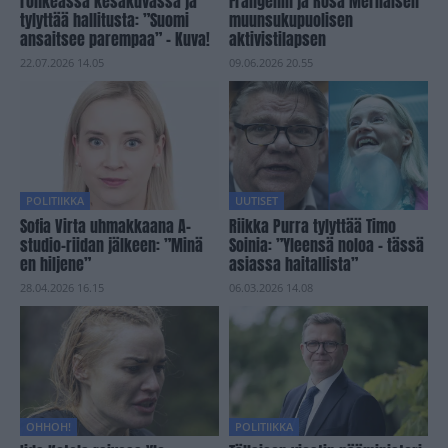
rohkeassa kesäkuvassa ja
Frangénin ja Rosa Meriläisen
tylyttää hallitusta: ”Suomi
muunsukupuolisen
ansaitsee parempaa” – Kuva!
aktivistilapsen
22.07.2026 14.05
09.06.2026 20.55
POLITIIKKA
UUTISET
Sofia Virta uhmakkaana A-
Riikka Purra tylyttää Timo
studio-riidan jälkeen: ”Minä
Soinia: ”Yleensä noloa – tässä
en hiljene”
asiassa haitallista”
28.04.2026 16.15
06.03.2026 14.08
OHHOH!
POLITIIKKA