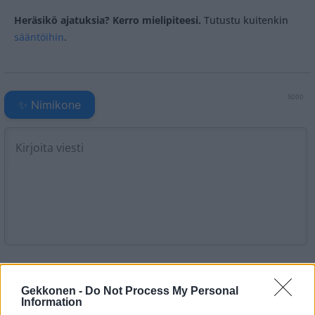
Heräsikö ajatuksia? Kerro mielipiteesi.
Tutustu kuitenkin
sääntöihin
.
5000
✨ Nimikone
2
KOMMENTTIA
Gekkonen -
Do Not Process My Personal
Information