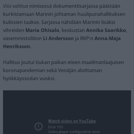
Viisi valittua
nimisessä dokumenttisarjassa päästään
kurkistamaan Marinin johtaman huulipunahallituksen
kulissien taakse. Sarjassa nähdään Marinin lisäksi
vihreiden
Maria Ohisalo
, keskustan
Annika Saarikko
,
vasemmistoliiton
Li Andersson
ja RKP:n
Anna-Maja
Henriksson
.
Hallitus joutui tiukan paikan eteen maailmanlaajuisen
koronapandemian sekä Venäjän aloittaman
hyökkäyssodan vuoksi.