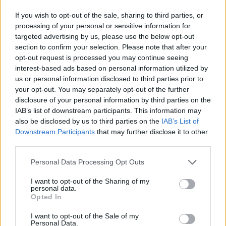
If you wish to opt-out of the sale, sharing to third parties, or
Ikävä totuus
processing of your personal or sensitive information for
3 vuotta sitten
targeted advertising by us, please use the below opt-out
section to confirm your selection. Please note that after your
No nyt menee jo uhriutuminen liian pitkälle. Ukrainan sota
opt-out request is processed you may continue seeing
itkettää, mutta ei suomalaisten hätä. Yhtään ei huoleta, että tuli
interest-based ads based on personal information utilized by
väsättyä sote, joka on valuvikainen ja ihmisten palvelujen saanti
us or personal information disclosed to third parties prior to
on heikentynyt. Ei itketä järkyttävän huono vanhustenhoito
your opt-out. You may separately opt-out of the further
Suomessa. Eikä itketä Suomen talouden surkea tilanne, velkaa
disclosure of your personal information by third parties on the
tuli otettua enemmän kuin tarpeeksi.
IAB’s list of downstream participants. This information may
Enpä usko, että kukaan on valittanut Sannan lenkkeilystä tai
also be disclosed by us to third parties on the
IAB’s List of
Downstream Participants
that may further disclose it to other
siivoamisesta. Sitä on moni ihmetellyt, kun hän vapaa-aikana
third parties.
mieluimmin bilettää kavereiden kanssa kuin on perheensä
kanssa. Biletyskin sallitaan, mutta siinä tuli välillä tekstiviestillä
Personal Data Processing Opt Outs
hoidettua muutaman miljardin asioita tappiollisesti, kun festarit oli
tärkeämpi asia. Todella lapsellista ja naurettavaa valitusta.
I want to opt-out of the Sharing of my
personal data.
Jos ei kestä kritiikkiä, mikä on tullut osaamisen puutteesta, niin ei
Opted In
pidä pyrkiä tuollaiseen asemaan. Kritiikkiä on satanut monelle
muullekin pääministerille ja kansanedustajalle.
I want to opt-out of the Sale of my
Personal Data.
Ei Sannalla helppo pääministerikausi ollut ja vielä tulee avioero.