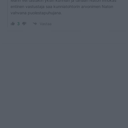
Marin vei tästäkin yksin kunnian ja tänään Naton innokas
entinen vastustaja saa kunniatohtorin arvonimen Naton
vahvana puolestapuhujana.
3
Vastaa