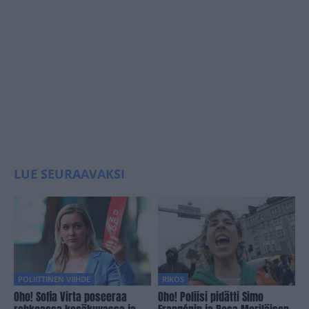
LUE SEURAAVAKSI
POLIITTINEN VIIHDE
RIKOS
Oho! Sofia Virta poseeraa
Oho! Poliisi pidätti Simo