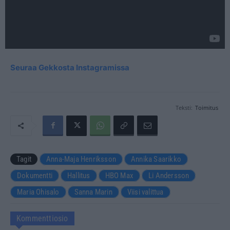
Seuraa Gekkosta Instagramissa
Teksti:
Toimitus
Tagit
Anna-Maja Henriksson
Annika Saarikko
Dokumentti
Hallitus
HBO Max
Li Andersson
Maria Ohisalo
Sanna Marin
Viisi valittua
Kommenttiosio