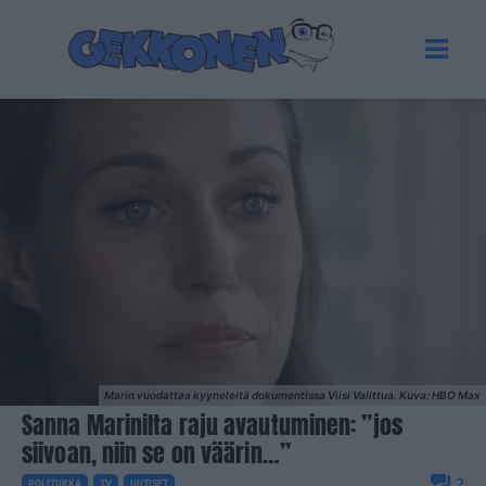
Marin vuodattaa kyyneleitä dokumentissa Viisi Valittua. Kuva: HBO Max
Sanna Marinilta raju avautuminen: ”jos
siivoan, niin se on väärin…”
2
POLITIIKKA
TV
UUTISET