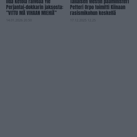
Iida Ketola raivoaa Yle
Tällaisen viestin pääministeri
Perjantai-dokkarin jaksosta:
Petteri Orpo toimitti Kiinaan
”VITTU MÄ VIHAAN MIEHIÄ”
rasismikohun keskellä
14.01.2026 20.50
17.12.2025 12.25