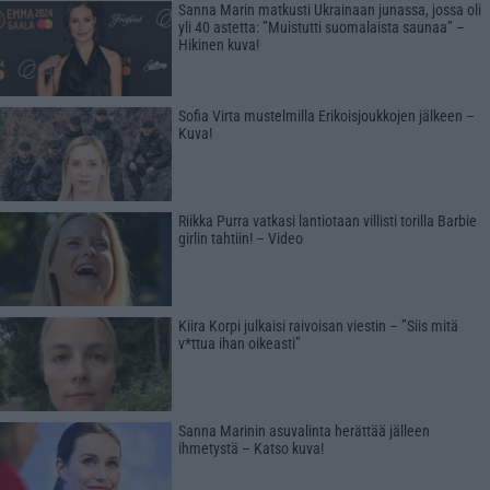
Sanna Marin matkusti Ukrainaan junassa, jossa oli
yli 40 astetta: ”Muistutti suomalaista saunaa” –
Hikinen kuva!
Sofia Virta mustelmilla Erikoisjoukkojen jälkeen –
Kuva!
Riikka Purra vatkasi lantiotaan villisti torilla Barbie
girlin tahtiin! – Video
Kiira Korpi julkaisi raivoisan viestin – ”Siis mitä
v*ttua ihan oikeasti”
Sanna Marinin asuvalinta herättää jälleen
ihmetystä – Katso kuva!