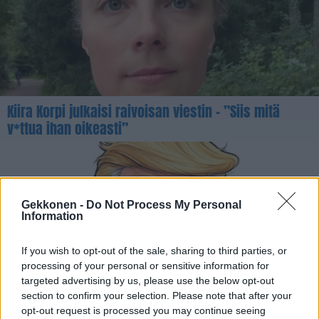
Kiira Korpi julkaisi raivoisan viestin – ”Siis mitä
v*ttua ihan oikeasti”
Gekkonen -
Do Not Process My Personal
Information
If you wish to opt-out of the sale, sharing to third parties, or
processing of your personal or sensitive information for
targeted advertising by us, please use the below opt-out
section to confirm your selection. Please note that after your
opt-out request is processed you may continue seeing
Trump näytti keskisormea huutelijalle – Katso video!