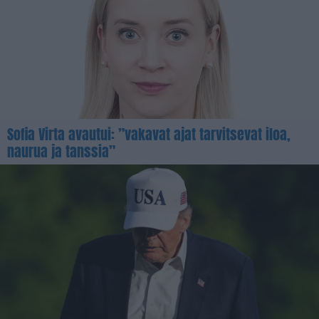
Sofia Virta avautui: ”vakavat ajat tarvitsevat iloa,
naurua ja tanssia”