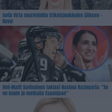
Sofia Virta mustelmilla Erikoisjoukkojen jälkeen –
Kuva!
Veli-Matti Savinainen taklasi Nasima Razmyaria: ”Se
on kuule jo matkalla Espanjaan”