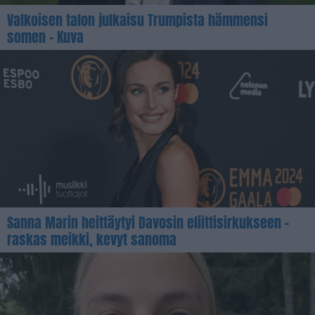
Valkoisen talon julkaisu Trumpista hämmensi
somen – Kuva
Sanna Marin heittäytyi Davosin eliittisirkukseen –
raskas meikki, kevyt sanoma