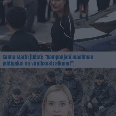
Sanna Marin julisti: ”Kampanjani maailman
johtajaksi on virallisesti alkanut”!