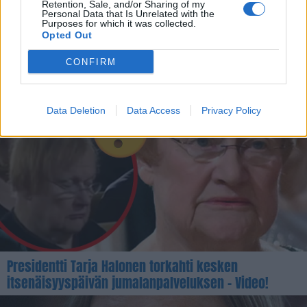
Retention, Sale, and/or Sharing of my
Personal Data that Is Unrelated with the
Purposes for which it was collected.
Opted Out
CONFIRM
Persujen Mari Rantanen piti itsenäisyyspäivän
puhetta – vieressä ollut mies avasi pullon – Video!
Data Deletion
Data Access
Privacy Policy
Presidentti Tarja Halonen torkahti kesken
itsenäisyyspäivän jumalanpalveluksen – Video!