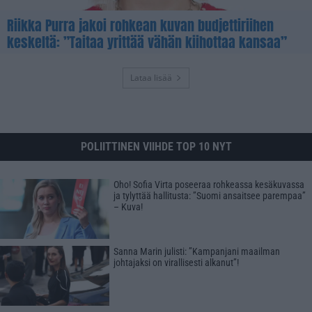
Riikka Purra jakoi rohkean kuvan budjettiriihen
keskeltä: ”Taitaa yrittää vähän kiihottaa kansaa”
Lataa lisää
POLIITTINEN VIIHDE TOP 10 NYT
Oho! Sofia Virta poseeraa rohkeassa kesäkuvassa
ja tylyttää hallitusta: ”Suomi ansaitsee parempaa”
– Kuva!
Sanna Marin julisti: ”Kampanjani maailman
johtajaksi on virallisesti alkanut”!