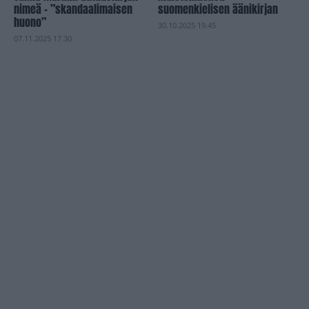
nimeä – ”skandaalimaisen
suomenkielisen äänikirjan
huono”
30.10.2025 19.45
07.11.2025 17.30