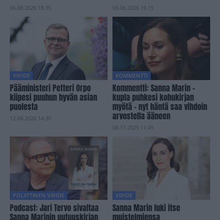
06.08.2026 18.35
03.06.2026 19.15
VIIHDE
KOMMENTTI
Pääministeri Petteri Orpo
Kommentti: Sanna Marin -
kiipesi puuhun hyvän asian
kupla puhkesi kohukirjan
puolesta
myötä – nyt häntä saa vihdoin
arvostella ääneen
12.04.2026 14.30
08.11.2025 11.45
POLIITTINEN VIIHDE
VIIHDE
Podcast: Jari Tervo sivaltaa
Sanna Marin luki itse
Sanna Marinin uutuuskirjan
muistelmiensa