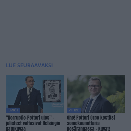
LUE SEURAAVAKSI
ILMIÖT
VIIHDE
”Korruptio-Petteri ulos” -
Oho! Petteri Orpo kestitsi
julisteet valtasivat Helsingin
somekaunottaria
katukuvaa
Kesärannassa – Kuvat!