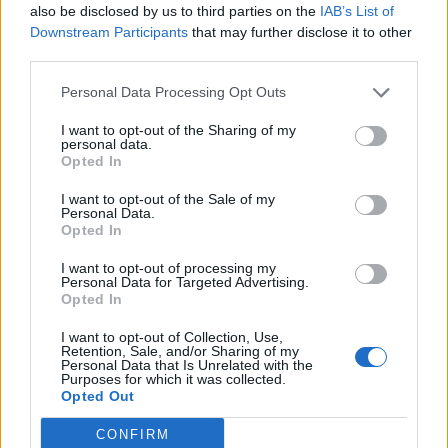
also be disclosed by us to third parties on the
IAB’s List of
Sanna Marin
Sauli Niinistö
Downstream Participants
that may further disclose it to other
third parties.
Tasavallan presidentin kanslia
Personal Data Processing Opt Outs
Kommenttiosio
I want to opt-out of the Sharing of my
personal data.
Opted In
Heräsikö ajatuksia? Kerro mielipiteesi.
Tutustu kuitenkin
sääntöihin
.
I want to opt-out of the Sale of my
Personal Data.
Opted In
I want to opt-out of processing my
5000
✨ Nimikone
Personal Data for Targeted Advertising.
Opted In
I want to opt-out of Collection, Use,
Retention, Sale, and/or Sharing of my
Personal Data that Is Unrelated with the
Purposes for which it was collected.
Opted Out
CONFIRM