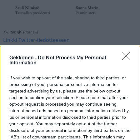
Twitter: @TPKanslia
Linkki Twitter-tiedotteeseen
Gekkonen -
Do Not Process My Personal
Seuraa Gekkosta Instagramissa
Information
If you wish to opt-out of the sale, sharing to third parties, or
processing of your personal or sensitive information for
Teksti:
Naikkonen
targeted advertising by us, please use the below opt-out
Kuvat:
Twitter: @TPKanslia
section to confirm your selection. Please note that after your
opt-out request is processed you may continue seeing
interest-based ads based on personal information utilized by
us or personal information disclosed to third parties prior to
your opt-out. You may separately opt-out of the further
Tagit
Nato
Nato-jäsenyys
Nato-kanta
disclosure of your personal information by third parties on the
IAB’s list of downstream participants. This information may
Natokeskustelu
Pääministeri
Presidentti