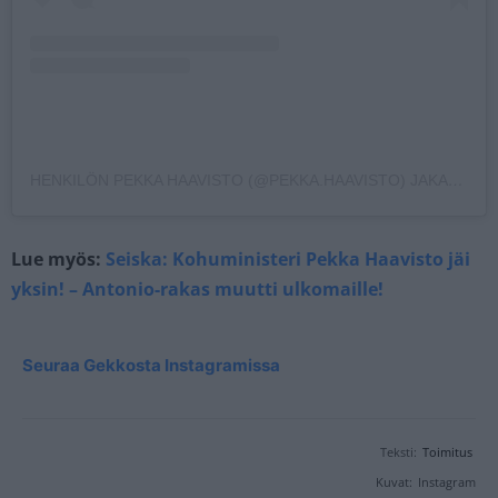
HENKILÖN PEKKA HAAVISTO (@PEKKA.HAAVISTO) JAKAMA JULKAISU
Lue myös:
Seiska: Kohuministeri Pekka Haavisto jäi
yksin! – Antonio-rakas muutti ulkomaille!
Seuraa Gekkosta Instagramissa
Teksti:
Toimitus
Kuvat:
Instagram