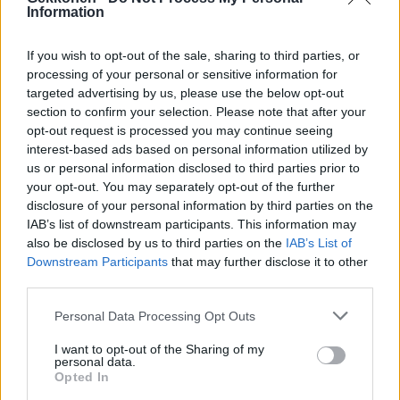
Information
If you wish to opt-out of the sale, sharing to third parties, or
processing of your personal or sensitive information for
targeted advertising by us, please use the below opt-out
section to confirm your selection. Please note that after your
opt-out request is processed you may continue seeing
6
KOMMENTTIA
interest-based ads based on personal information utilized by
us or personal information disclosed to third parties prior to
your opt-out. You may separately opt-out of the further
disclosure of your personal information by third parties on the
samu
IAB’s list of downstream participants. This information may
5 vuotta sitten
also be disclosed by us to third parties on the
IAB’s List of
Downstream Participants
that may further disclose it to other
Pekka ja Jere saa nyt olla ihan keskenään
third parties.
18
Vastaa
Personal Data Processing Opt Outs
I want to opt-out of the Sharing of my
caritas
personal data.
Opted In
Vastaa
samu
5 vuotta sitten