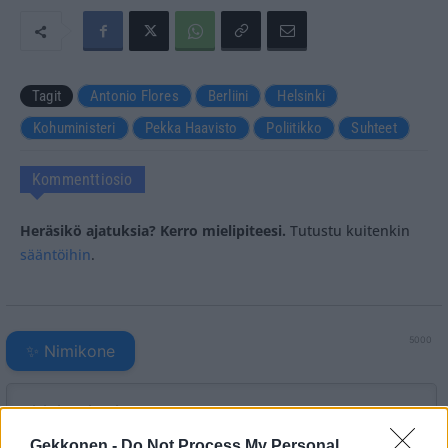
Tagit
Antonio Flores
Berliini
Helsinki
Kohuministeri
Pekka Haavisto
Poliitikko
Suhteet
Kommenttiosio
Heräsikö ajatuksia? Kerro mielipiteesi.
Tutustu kuitenkin
sääntöihin
.
5000
✨ Nimikone
Gekkonen -
Do Not Process My Personal