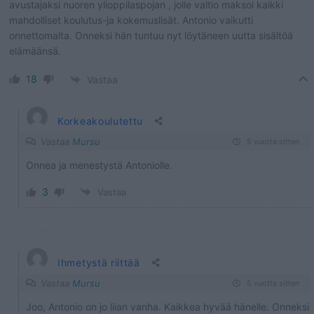
avustajaksi nuoren ylioppilaspojan , jolle valtio maksoi kaikki
mahdolliset koulutus-ja kokemuslisät. Antonio vaikutti
onnettomalta. Onneksi hän tuntuu nyt löytäneen uutta sisältöä
elämäänsä.
18
Vastaa
Korkeakoulutettu
Vastaa
Mursu
5 vuotta sitten
Onnea ja menestystä Antoniolle.
3
Vastaa
Ihmetystä riittää
Vastaa
Mursu
5 vuotta sitten
Joo, Antonio on jo liian vanha. Kaikkea hyvää hänelle. Onneksi