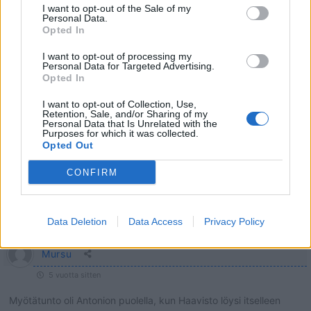
I want to opt-out of the Sale of my
Ellei joku ”LEIRIPOIKA” tuu väliin.
Personal Data.
Opted In
12
Vastaa
I want to opt-out of processing my
Personal Data for Targeted Advertising.
Opted In
I want to opt-out of Collection, Use,
caritas
Retention, Sale, and/or Sharing of my
Personal Data that Is Unrelated with the
Vastaa
samu
5 vuotta sitten
Purposes for which it was collected.
Opted Out
Niin ellei tuu joku ” LEIRIPOIKA” väliin.
CONFIRM
15
Vastaa
Data Deletion
Data Access
Privacy Policy
Mursu
5 vuotta sitten
Myötätunto oli Antonion puolella, kun Haavisto löysi itselleen