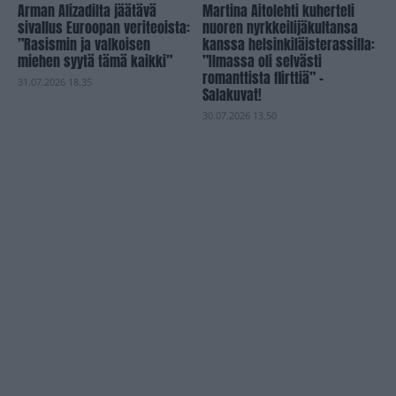
Arman Alizadilta jäätävä
Martina Aitolehti kuherteli
sivallus Euroopan veriteoista:
nuoren nyrkkeilijäkultansa
”Rasismin ja valkoisen
kanssa helsinkiläisterassilla:
miehen syytä tämä kaikki”
”Ilmassa oli selvästi
romanttista flirttiä” –
31.07.2026 18.35
Salakuvat!
30.07.2026 13.50