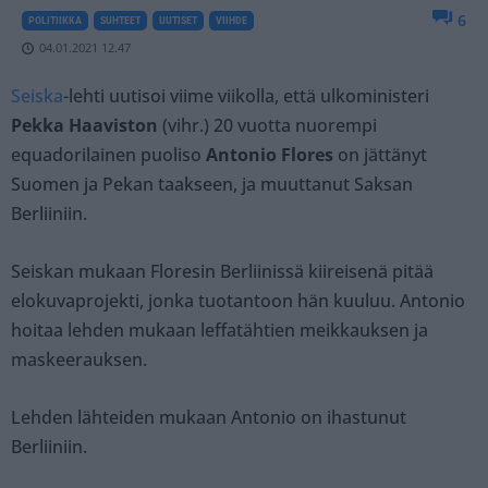
6
POLITIIKKA
SUHTEET
UUTISET
VIIHDE
04.01.2021 12.47
Seiska
-lehti uutisoi viime viikolla, että ulkoministeri
Pekka Haaviston
(vihr.) 20 vuotta nuorempi
equadorilainen puoliso
Antonio Flores
on jättänyt
Suomen ja Pekan taakseen, ja muuttanut Saksan
Berliiniin.
Seiskan mukaan Floresin Berliinissä kiireisenä pitää
elokuvaprojekti, jonka tuotantoon hän kuuluu. Antonio
hoitaa lehden mukaan leffatähtien meikkauksen ja
maskeerauksen.
Lehden lähteiden mukaan Antonio on ihastunut
Berliiniin.