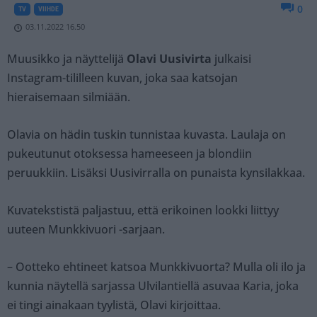
0
TV
VIIHDE
03.11.2022 16.50
Muusikko ja näyttelijä
Olavi Uusivirta
julkaisi
Instagram-tililleen kuvan, joka saa katsojan
hieraisemaan silmiään.
Olavia on hädin tuskin tunnistaa kuvasta. Laulaja on
pukeutunut otoksessa hameeseen ja blondiin
peruukkiin. Lisäksi Uusivirralla on punaista kynsilakkaa.
Kuvatekstistä paljastuu, että erikoinen lookki liittyy
uuteen Munkkivuori -sarjaan.
– Ootteko ehtineet katsoa Munkkivuorta? Mulla oli ilo ja
kunnia näytellä sarjassa Ulvilantiellä asuvaa Karia, joka
ei tingi ainakaan tyylistä, Olavi kirjoittaa.