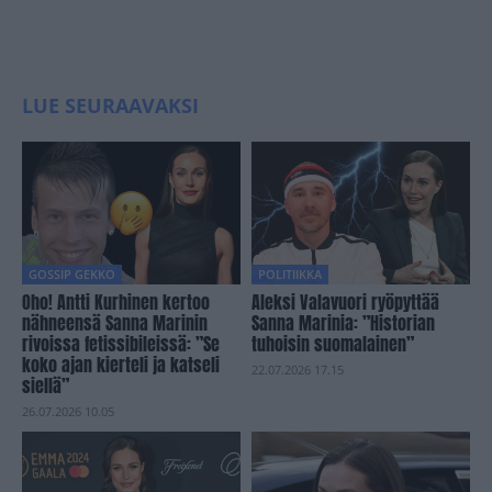
LUE SEURAAVAKSI
GOSSIP GEKKO
POLITIIKKA
Oho! Antti Kurhinen kertoo
Aleksi Valavuori ryöpyttää
nähneensä Sanna Marinin
Sanna Marinia: ”Historian
rivoissa fetissibileissä: ”Se
tuhoisin suomalainen”
koko ajan kierteli ja katseli
22.07.2026 17.15
siellä”
26.07.2026 10.05