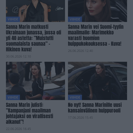
VIIHDE
VIIHDE
Sanna Marin matkusti
Sanna Marin vei Suomi-tyylin
Ukrainaan junassa, jossa oli
maailmalle: Marimekko
yli 40 astetta: ”Muistutti
varasti huomion
suomalaista saunaa” –
huippukokouksessa – Kuva!
Hikinen kuva!
26.06.2026 12.40
30.06.2026 12.10
VIIHDE
VIIHDE
Sanna Marin julisti:
No nyt! Sanna Marinille uusi
”Kampanjani maailman
kansainvälinen huippurooli
johtajaksi on virallisesti
17.06.2026 15.45
alkanut”!
22.06.2026 18.45