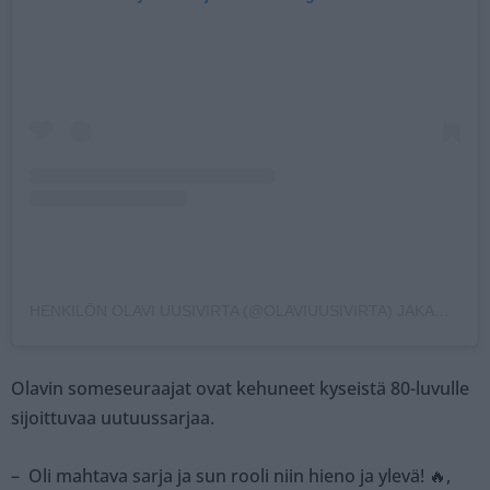
HENKILÖN OLAVI UUSIVIRTA (@OLAVIUUSIVIRTA) JAKAMA JULKAISU
Olavin someseuraajat ovat kehuneet kyseistä 80-luvulle
sijoittuvaa uutuussarjaa.
– Oli mahtava sarja ja sun rooli niin hieno ja ylevä! 🔥,