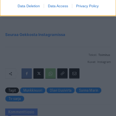
Data Deletion
Data Access
Privacy Policy
Seuraa Gekkosta Instagramissa
Teksti:
Toimitus
Kuvat:
Instagram
Tagit
Munkkivuori
Olavi Uusivirta
Sanna Marin
Tv-sarja
Kommenttiosio