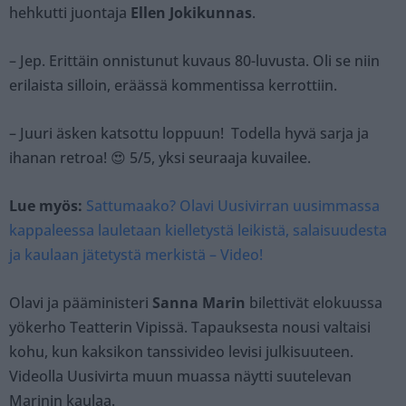
hehkutti juontaja
Ellen Jokikunnas
.
– Jep. Erittäin onnistunut kuvaus 80-luvusta. Oli se niin
erilaista silloin, eräässä kommentissa kerrottiin.
– Juuri äsken katsottu loppuun! Todella hyvä sarja ja
ihanan retroa! 😍 5/5, yksi seuraaja kuvailee.
Lue myös:
Sattumaako? Olavi Uusivirran uusimmassa
kappaleessa lauletaan kielletystä leikistä, salaisuudesta
ja kaulaan jätetystä merkistä – Video!
Olavi ja pääministeri
Sanna Marin
bilettivät elokuussa
yökerho Teatterin Vipissä. Tapauksesta nousi valtaisi
kohu, kun kaksikon tanssivideo levisi julkisuuteen.
Videolla Uusivirta muun muassa näytti suutelevan
Marinin kaulaa.