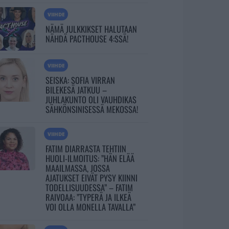
VIIHDE
NÄMÄ JULKKIKSET HALUTAAN
NÄHDÄ PACTHOUSE 4:SSÄ!
VIIHDE
SEISKA: SOFIA VIRRAN
BILEKESÄ JATKUU –
JUHLAKUNTO OLI VAUHDIKAS
SÄHKÖNSINISESSÄ MEKOSSA!
VIIHDE
FATIM DIARRASTA TEHTIIN
HUOLI-ILMOITUS: ”HÄN ELÄÄ
MAAILMASSA, JOSSA
AJATUKSET EIVÄT PYSY KIINNI
TODELLISUUDESSA” – FATIM
RAIVOAA: ”TYPERÄ JA ILKEÄ
VOI OLLA MONELLA TAVALLA”