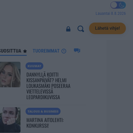
Lauantai 8.8.2026
3285
Lähetä vihje!
SUOSITTUA
TUOREIMMAT
KUUMAT
DANNYLLÄ KOITTI
KISSANPÄIVÄT? HELMI
LOUKASMÄKI POSEERAA
VIETTELEVISSÄ
LEOPARDIKUVISSA
TALOUS & BUSINESS
MARTINA AITOLEHTI:
KONKURSSI!