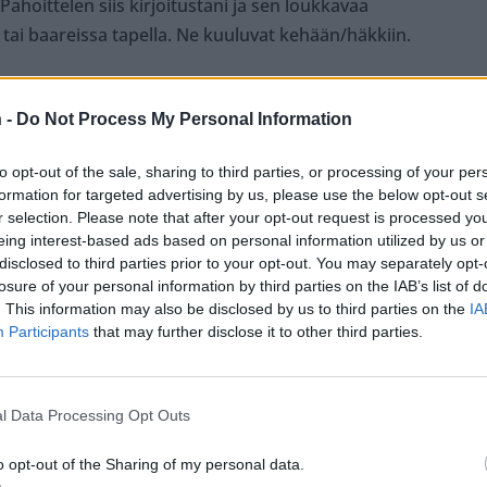
Pahoittelen siis kirjoitustani ja sen loukkavaa
 tai baareissa tapella. Ne kuuluvat kehään/häkkiin.
 -
Do Not Process My Personal Information
to opt-out of the sale, sharing to third parties, or processing of your per
kaisunsa kommentoinnin käytöstä.
formation for targeted advertising by us, please use the below opt-out s
r selection. Please note that after your opt-out request is processed y
eing interest-based ads based on personal information utilized by us or
disclosed to third parties prior to your opt-out. You may separately opt-
losure of your personal information by third parties on the IAB’s list of
. This information may also be disclosed by us to third parties on the
IA
Participants
that may further disclose it to other third parties.
l Data Processing Opt Outs
o opt-out of the Sharing of my personal data.