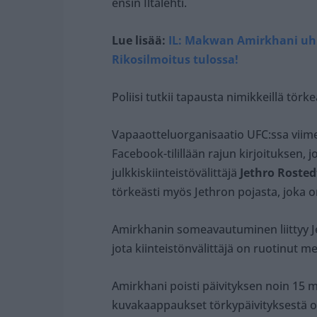
ensin Iltalehti.
Lue lisää:
IL: Makwan Amirkhani uhka
Rikosilmoitus tulossa!
Poliisi tutkii tapausta nimikkeillä tör
Vapaaotteluorganisaatio UFC:ssa viim
Facebook-tilillään rajun kirjoituksen, 
julkkiskiinteistövälittäjä
Jethro Rosted
törkeästi myös Jethron pojasta, joka o
Amirkhanin someavautuminen liittyy 
jota kiinteistönvälittäjä on ruotinut me
Amirkhani poisti päivityksen noin 15 m
kuvakaappaukset törkypäivityksestä oliv