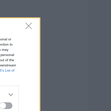
sonal or
ection to
ou may
 personal
out of the
 downstream
B’s List of