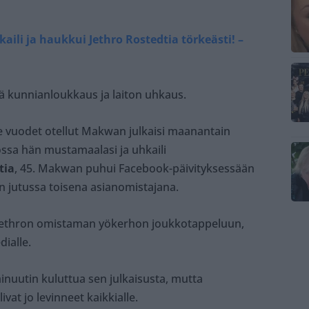
ili ja haukkui Jethro Rostedtia törkeästi! –
keä kunnianloukkaus ja laiton uhkaus.
e vuodet otellut Makwan julkaisi maanantain
jossa hän mustamaalasi ja uhkaili
tia
, 45. Makwan puhui Facebook-päivityksessään
n jutussa toisena asianomistajana.
Jethron omistaman yökerhon joukkotappeluun,
dialle.
inuutin kuluttua sen julkaisusta, mutta
at jo levinneet kaikkialle.