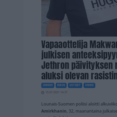
Vapaaottelija Makwan
julkisen anteeksipyy
Jethron päivityksen 
aluksi olevan rasisti
OHHOH!
RIKOS
UUTISET
VIIHDE
15.07.2021 14.37
Lounais-Suomen poliisi aloitti alkuvii
Amirkhanin
, 32, maanantaina julkais