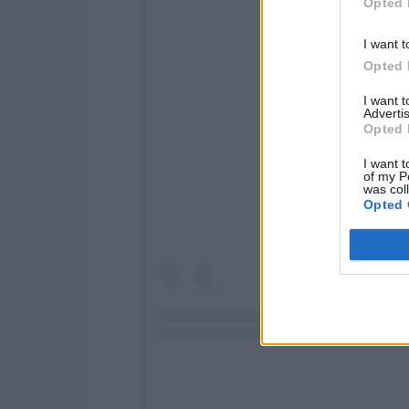
Opted 
I want t
Opted 
I want 
Advertis
Opted 
View this post o
I want t
of my P
was col
Opted 