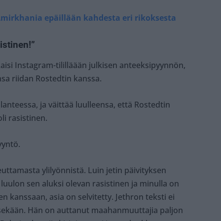
Amirkhania epäillään kahdesta eri rikoksesta
istinen!”
aisi Instagram-tililläään julkisen anteeksipyynnön,
sa riidan Rostedtin kanssa.
lanteessa, ja väittää luulleensa, että Rostedtin
li rasistinen.
yyntö.
ttamasta ylilyönnistä. Luin jetin päivityksen
luulon sen aluksi olevan rasistinen ja minulla on
n kanssaan, asia on selvitetty. Jethron teksti ei
 itsekään. Hän on auttanut maahanmuuttajia paljon