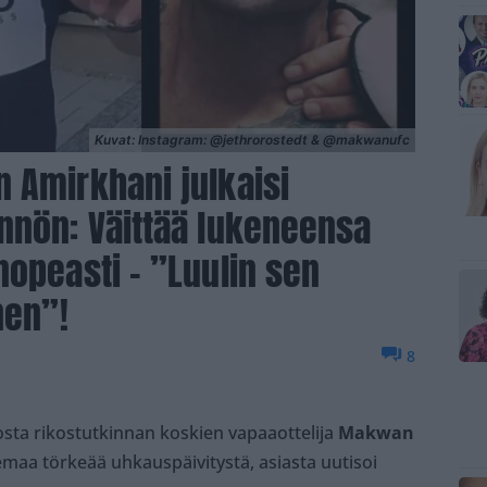
Kuvat: Instagram: @jethrorostedt & @makwanufc
 Amirkhani julkaisi
nnön: Väittää lukeneensa
nopeasti – ”Luulin sen
nen”!
8
kosta rikostutkinnan koskien vapaaottelija
Makwan
emaa törkeää uhkauspäivitystä, asiasta uutisoi