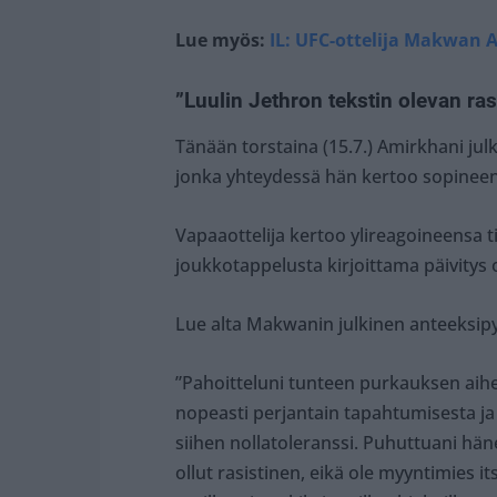
Lue myös:
IL: UFC-ottelija Makwan 
”Luulin Jethron tekstin olevan ras
Tänään torstaina (15.7.) Amirkhani julk
jonka yhteydessä hän kertoo sopineen
Vapaaottelija kertoo ylireagoineensa ti
joukkotappelusta kirjoittama päivitys o
Lue alta Makwanin julkinen anteeksip
”Pahoitteluni tunteen purkauksen aiheu
nopeasti perjantain tapahtumisesta ja 
siihen nollatoleranssi. Puhuttuani häne
ollut rasistinen, eikä ole myyntimies