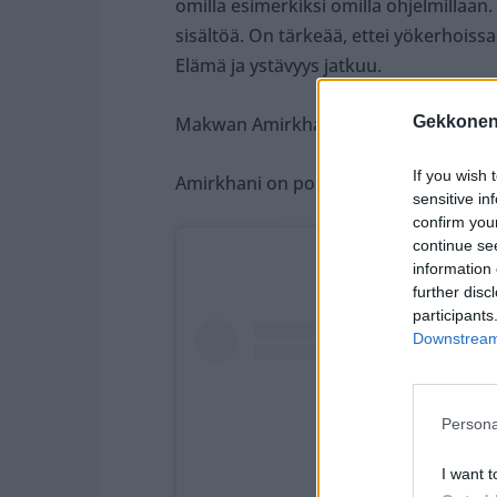
omilla esimerkiksi omilla ohjelmillaan. 
sisältöä. On tärkeää, ettei yökerhoissa
Elämä ja ystävyys jatkuu.
Gekkonen
Makwan Amirkhani”
If you wish 
Amirkhani on poistanut pahoittelujul
sensitive in
confirm you
continue se
information 
further disc
participants
Downstream 
Persona
I want t