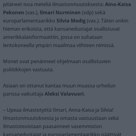
pitäneet isoa meteliä ilmastonmuutoksesta:
Aino-Kaisa
Pekonen
(vas.),
Ilmari Nurminen
(sdp) sekä
europarlamentaarikko
Silvia Modig
(vas.). Täten onkin
hieman erikoista, että kansanedustajat osallistuvat
amerikkalaisformaattiin, jossa on suhataan
lentokoneella ympäri maailmaa viihteen nimissä.
Monet ovat penänneet ohjelmaan osallistuvien
poliitikkojen vastuuta.
Asiaan on ottanut kantaa muun muassa urheilun
parissa vaikuttaja
Aleksi Valavuori
.
– Upeaa ilmastotyötä Ilmari, Anna-Kaisa ja Silvia!
Ilmastonmuutoksesta ja omasta vastuustaan sekä
ilmastoteoistaan paasanneet vasemmiston
kansanedustajat ja europarlamentaarikko päättivät