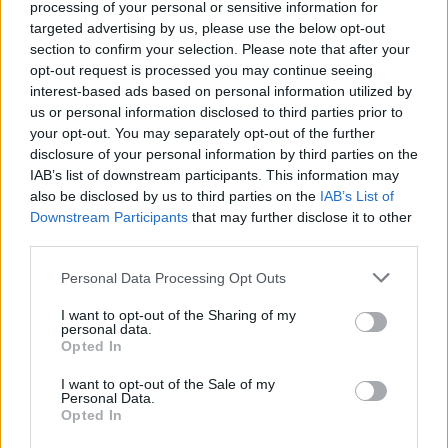
VAADITAAN RAJOITUKSIA. EI NE IKINÄ
processing of your personal or sensitive information for
NÄITÄ ITSEÄ KOSKETA.
targeted advertising by us, please use the below opt-out
section to confirm your selection. Please note that after your
opt-out request is processed you may continue seeing
— Matti Hämeenaho (@MattiHameenaho)
July 24, 2023
interest-based ads based on personal information utilized by
us or personal information disclosed to third parties prior to
VAIKKA INHOAN NÄITÄ IHMISTEN
your opt-out. You may separately opt-out of the further
disclosure of your personal information by third parties on the
KAIVELU JA KÄRÄYTTELYJUTTUJA, NIIN
IAB’s list of downstream participants. This information may
TÄSSÄ KOHDASSA SE OSUU 100%
also be disclosed by us to third parties on the
IAB’s List of
Downstream Participants
that may further disclose it to other
OIKEAAN JA ON PERUSTELTUA!
third parties.
Personal Data Processing Opt Outs
VALTAVAA PÖNÄKKÄÄ
ILMASTOPOSEERAUSTA, PAITSI JOS
I want to opt-out of the Sharing of my
personal data.
JOKU MUU SATTUU MAKSAMAAN.
Opted In
SILLOIN EI OLE EDES MAANOSAT
I want to opt-out of the Sale of my
Personal Data.
RAJOINA!
Opted In