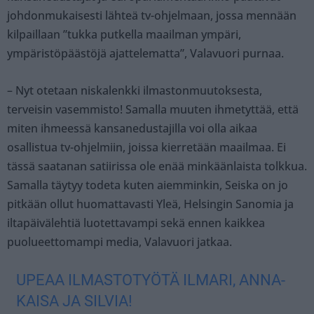
johdonmukaisesti lähteä tv-ohjelmaan, jossa mennään
kilpaillaan ”tukka putkella maailman ympäri,
ympäristöpäästöjä ajattelematta”, Valavuori purnaa.
– Nyt otetaan niskalenkki ilmastonmuutoksesta,
terveisin vasemmisto! Samalla muuten ihmetyttää, että
miten ihmeessä kansanedustajilla voi olla aikaa
osallistua tv-ohjelmiin, joissa kierretään maailmaa. Ei
tässä saatanan satiirissa ole enää minkäänlaista tolkkua.
Samalla täytyy todeta kuten aiemminkin, Seiska on jo
pitkään ollut huomattavasti Yleä, Helsingin Sanomia ja
iltapäivälehtiä luotettavampi sekä ennen kaikkea
puolueettomampi media, Valavuori jatkaa.
UPEAA ILMASTOTYÖTÄ ILMARI, ANNA-
KAISA JA SILVIA!