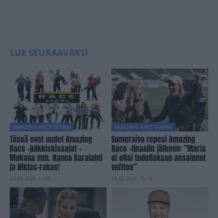
LUE SEURAAVAKSI
AMAZING RACE SUOMI
AMAZING RACE SUOMI
Tässä ovat uudet Amazing
Someraivo repesi Amazing
Race -julkkiskisaajat –
Race -finaalin jälkeen: ”Maria
Mukana mm. Nanna Karalahti
ei olisi todellakaan ansainnut
ja Niklas-rakas!
voittoa”
23.05.2026 11.05
15.02.2026 10.15