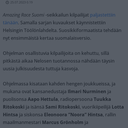
25.07.2023 0.19
Amazing Race Suomi
-seikkailun kilpailijat
paljastettiin
tänään
. Samalla sarjan kuvaukset käynnistettiin
Helsingin Töölönlahdelta. Suosikkiformaatista tehdään
nyt ensimmäistä kertaa suomalaisversio.
Ohjelman osallistuvia kilpailijoita on kehuttu, sillä
pitkästä aikaa Nelosen tuotannossa nähdään täysin
uusia julkisuudesta tuttuja kasvoja.
Ohjelmassa kisataan kahden hengen joukkueissa, ja
mukana ovat kansanedustaja
Ilmari Nurminen
ja
puolisonsa
Aapo Hettula
, radiopersoona
Tuukka
Ritokoski
ja isänsä
Sami Ritokoski
, vuorikiipeilijä
Lotta
Hintsa
ja siskonsa
Eleonoora ”Noora” Hintsa
, rallin
maailmanmestari
Marcus Grönholm
ja