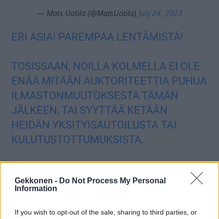
— Mats Uotila (@MatsUotila)
July 24, 2023
ERI ASIA! PAREMPAA LENTÄMISTÄ!
TOSISSAAN, NOILLA KOLMELLA EI OLE
ENÄÄ MITÄÄN AUKTORITEETTIA PUHUA
ILMASTONMUUTOKSESTA TÄMÄN
JÄLKEEN, TAI SYYTTÄÄ KETÄÄN
HEIDÄN YKSITYISAUTOILUSTA TAI
KULUTUSTOTTUMUKSISTA.
— Juuso K (@JuusoKehusmaa)
July 24, 2023
Gekkonen -
Do Not Process My Personal
IHAN NORMAALIA
Information
VIHERVASEMMISTON TOUHUA. MUILLE
If you wish to opt-out of the sale, sharing to third parties, or