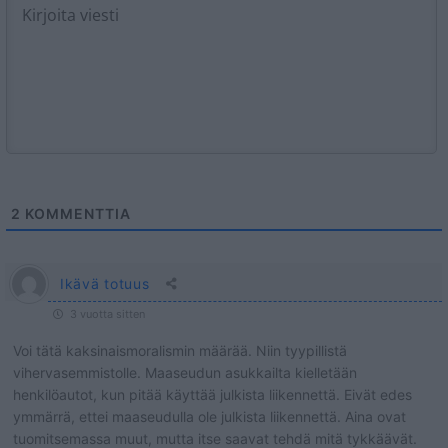
2
KOMMENTTIA
Ikävä totuus
3 vuotta sitten
Voi tätä kaksinaismoralismin määrää. Niin tyypillistä
vihervasemmistolle. Maaseudun asukkailta kielletään
henkilöautot, kun pitää käyttää julkista liikennettä. Eivät edes
ymmärrä, ettei maaseudulla ole julkista liikennettä. Aina ovat
tuomitsemassa muut, mutta itse saavat tehdä mitä tykkäävät.