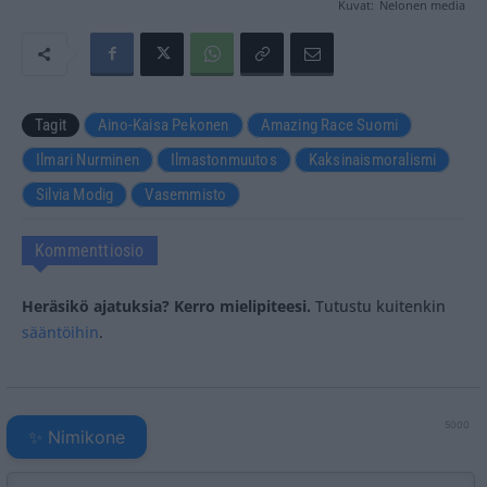
Kuvat:
Nelonen media
Tagit
Aino-Kaisa Pekonen
Amazing Race Suomi
Ilmari Nurminen
Ilmastonmuutos
Kaksinaismoralismi
Silvia Modig
Vasemmisto
Kommenttiosio
Heräsikö ajatuksia? Kerro mielipiteesi.
Tutustu kuitenkin
sääntöihin
.
5000
✨ Nimikone