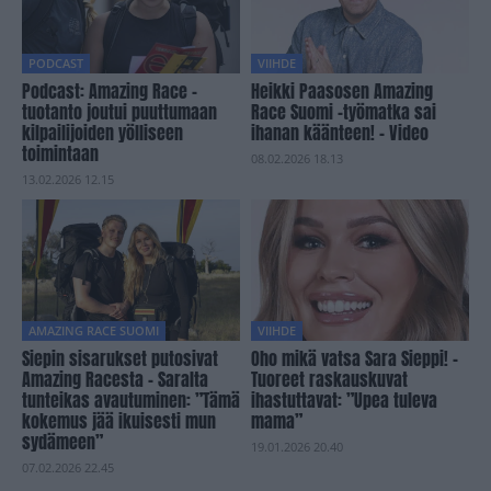
PODCAST
VIIHDE
Podcast: Amazing Race -
Heikki Paasosen Amazing
tuotanto joutui puuttumaan
Race Suomi -työmatka sai
kilpailijoiden yölliseen
ihanan käänteen! – Video
toimintaan
08.02.2026 18.13
13.02.2026 12.15
AMAZING RACE SUOMI
VIIHDE
Siepin sisarukset putosivat
Oho mikä vatsa Sara Sieppi! –
Amazing Racesta – Saralta
Tuoreet raskauskuvat
tunteikas avautuminen: ”Tämä
ihastuttavat: ”Upea tuleva
kokemus jää ikuisesti mun
mama”
sydämeen”
19.01.2026 20.40
07.02.2026 22.45