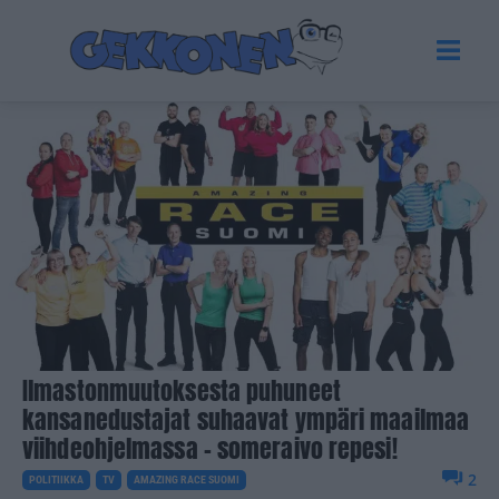
Ilmastonmuutoksesta puhuneet
kansanedustajat suhaavat ympäri maailmaa
viihdeohjelmassa – someraivo repesi!
2
POLITIIKKA
TV
AMAZING RACE SUOMI