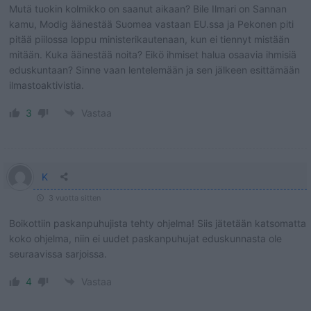
Mutä tuokin kolmikko on saanut aikaan? Bile Ilmari on Sannan
kamu, Modig äänestää Suomea vastaan EU.ssa ja Pekonen piti
pitää piilossa loppu ministerikautenaan, kun ei tiennyt mistään
mitään. Kuka äänestää noita? Eikö ihmiset halua osaavia ihmisiä
eduskuntaan? Sinne vaan lentelemään ja sen jälkeen esittämään
ilmastoaktivistia.
3
Vastaa
K
3 vuotta sitten
Boikottiin paskanpuhujista tehty ohjelma! Siis jätetään katsomatta
koko ohjelma, niin ei uudet paskanpuhujat eduskunnasta ole
seuraavissa sarjoissa.
4
Vastaa