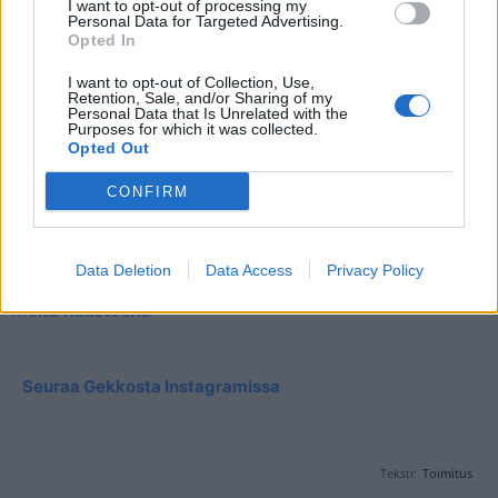
I want to opt-out of processing my
HYH HYH HAISEE – EN OSAA
Personal Data for Targeted Advertising.
Opted In
ARVOSTAA, EN YHTÄÄN!
I want to opt-out of Collection, Use,
Retention, Sale, and/or Sharing of my
— Jukka Perttula (@JukkaPerttula)
July 24, 2023
Personal Data that Is Unrelated with the
Purposes for which it was collected.
Opted Out
Amazing Race Suomi alkaa Nelosella ja Ruudussa 30.
syyskuuta.
CONFIRM
Lue myös:
Ilmari Nurminen ja Aapo-rakas ovat mukana
Data Deletion
Data Access
Privacy Policy
Amazing Racessa: ”Toivottavasti muut tiimit pitävät
meitä haasteena”
Seuraa Gekkosta Instagramissa
Teksti:
Toimitus