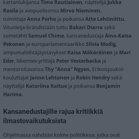
kartanlukijansa
Timo Rautiainen
, näyttelijä
Jukka
Rasila
ja avopuolisonsa
Mirva Nieminen
,
toimittaja
Anna Perho
ja poikansa
Atte Lehtiniittu
,
Vitunleija-brändistään tuttu
Bakari Diarra
sekä
sometähti
Samuel Chime
, kansanedustaja
Aino-Kaisa
Pekonen
ja europarlamentaarikko
Silvia Modig
,
ampumahiihtäjäystävykset
Kaisa Mäkäräinen
ja
Mari
Eder
, liikemies-yrittäjä
Peter Vesterbacka
ja
mentoroitavansa
Thy ”Anna” Ngyen
, Erikoisjoukot-
kouluttajat
Janne Lehtonen
ja
Robin Hendry
sekä
näyttelijä
Katariina Kaitue
ja poikansa
Benjamin
Harima
.
Kansanedustajille rajua kritiikkiä
ilmastovaikutuksista
Ohjelmassa nähdään kolme poliitikkoa, jotka ovat