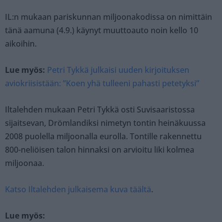
IL:n mukaan pariskunnan miljoonakodissa on nimittäin
tänä aamuna (4.9.) käynyt muuttoauto noin kello 10
aikoihin.
Lue myös:
Petri Tykkä julkaisi uuden kirjoituksen
aviokriisistään: ”Koen yhä tulleeni pahasti petetyksi”
Iltalehden mukaan Petri Tykkä osti Suvisaaristossa
sijaitsevan, Drömlandiksi nimetyn tontin heinäkuussa
2008 puolella miljoonalla eurolla. Tontille rakennettu
800-neliöisen talon hinnaksi on arvioitu liki kolmea
miljoonaa.
Katso Iltalehden julkaisema kuva täältä
.
Lue myös: