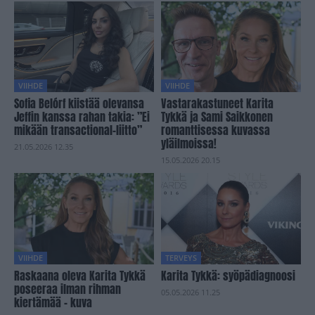
VIIHDE
VIIHDE
Sofia Belórf kiistää olevansa
Vastarakastuneet Karita
Jeffin kanssa rahan takia: ”Ei
Tykkä ja Sami Saikkonen
mikään transactional-liitto”
romanttisessa kuvassa
yläilmoissa!
21.05.2026 12.35
15.05.2026 20.15
VIIHDE
TERVEYS
Raskaana oleva Karita Tykkä
Karita Tykkä: syöpädiagnoosi
poseeraa ilman rihman
05.05.2026 11.25
kiertämää – kuva