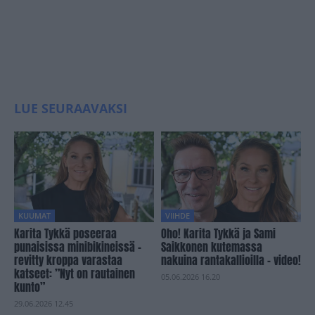
LUE SEURAAVAKSI
KUUMAT
VIIHDE
Karita Tykkä poseeraa
Oho! Karita Tykkä ja Sami
punaisissa minibikineissä –
Saikkonen kutemassa
revitty kroppa varastaa
nakuina rantakallioilla – video!
katseet: ”Nyt on rautainen
05.06.2026 16.20
kunto”
29.06.2026 12.45