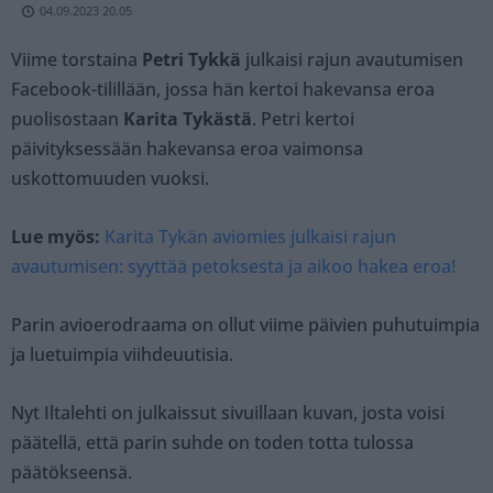
04.09.2023 20.05
Viime torstaina
Petri Tykkä
julkaisi rajun avautumisen
Facebook-tilillään, jossa hän kertoi hakevansa eroa
puolisostaan
Karita Tykästä
. Petri kertoi
päivityksessään hakevansa eroa vaimonsa
uskottomuuden vuoksi.
Lue myös:
Karita Tykän aviomies julkaisi rajun
avautumisen: syyttää petoksesta ja aikoo hakea eroa!
Parin avioerodraama on ollut viime päivien puhutuimpia
ja luetuimpia viihdeuutisia.
Nyt Iltalehti on julkaissut sivuillaan kuvan, josta voisi
päätellä, että parin suhde on toden totta tulossa
päätökseensä.