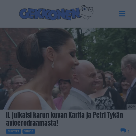
AOP
IL julkaisi karun kuvan Karita ja Petri Tykän
avioerodraamasta!
1
SUHTEET
VIIHDE