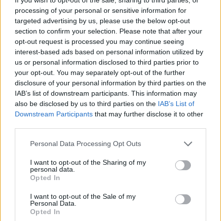
processing of your personal or sensitive information for
targeted advertising by us, please use the below opt-out
section to confirm your selection. Please note that after your
Teksti:
Toimitus
opt-out request is processed you may continue seeing
Kuvat:
AOP
interest-based ads based on personal information utilized by
us or personal information disclosed to third parties prior to
your opt-out. You may separately opt-out of the further
disclosure of your personal information by third parties on the
IAB’s list of downstream participants. This information may
Tagit
Avioero
Karita Tykkä
Muuttoauto
also be disclosed by us to third parties on the
IAB’s List of
Downstream Participants
that may further disclose it to other
Petri Tykkä
third parties.
Kommenttiosio
Personal Data Processing Opt Outs
I want to opt-out of the Sharing of my
Heräsikö ajatuksia? Kerro mielipiteesi.
Tutustu kuitenkin
personal data.
Opted In
sääntöihin
.
I want to opt-out of the Sale of my
Personal Data.
Opted In