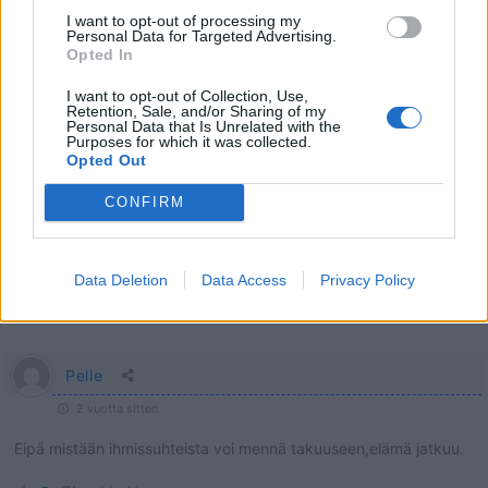
5000
✨ Nimikone
I want to opt-out of processing my
Personal Data for Targeted Advertising.
Opted In
I want to opt-out of Collection, Use,
Retention, Sale, and/or Sharing of my
Personal Data that Is Unrelated with the
Purposes for which it was collected.
Opted Out
CONFIRM
Data Deletion
Data Access
Privacy Policy
1
KOMMENTTI
Pelle
2 vuotta sitten
Eipä mistään ihmissuhteista voi mennä takuuseen,elämä jatkuu.