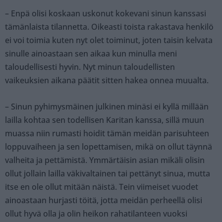
– Enpä olisi koskaan uskonut kokevani sinun kanssasi
tämänlaista tilannetta. Oikeasti toista rakastava henkilö
ei voi toimia kuten nyt olet toiminut, joten taisin kelvata
sinulle ainoastaan sen aikaa kun minulla meni
taloudellisesti hyvin. Nyt minun taloudellisten
vaikeuksien aikana päätit sitten hakea onnea muualta.
– Sinun pyhimysmäinen julkinen minäsi ei kyllä millään
lailla kohtaa sen todellisen Karitan kanssa, sillä muun
muassa niin rumasti hoidit tämän meidän parisuhteen
loppuvaiheen ja sen lopettamisen, mikä on ollut täynnä
valheita ja pettämistä. Ymmärtäisin asian mikäli olisin
ollut jollain lailla väkivaltainen tai pettänyt sinua, mutta
itse en ole ollut mitään näistä. Tein viimeiset vuodet
ainoastaan hurjasti töitä, jotta meidän perheellä olisi
ollut hyvä olla ja olin heikon rahatilanteen vuoksi