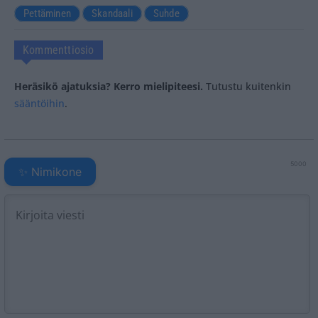
Pettäminen
Skandaali
Suhde
Kommenttiosio
Heräsikö ajatuksia? Kerro mielipiteesi.
Tutustu kuitenkin
sääntöihin
.
5000
✨ Nimikone