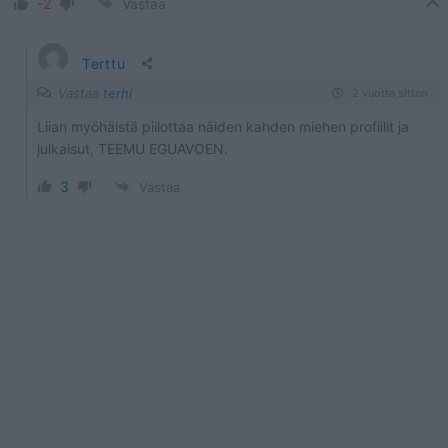
-2
Vastaa
Terttu
Vastaa
terhi
2 vuotta sitten
Liian myöhäistä piilottaa näiden kahden miehen profiilit ja
julkaisut, TEEMU EGUAVOEN.
3
Vastaa