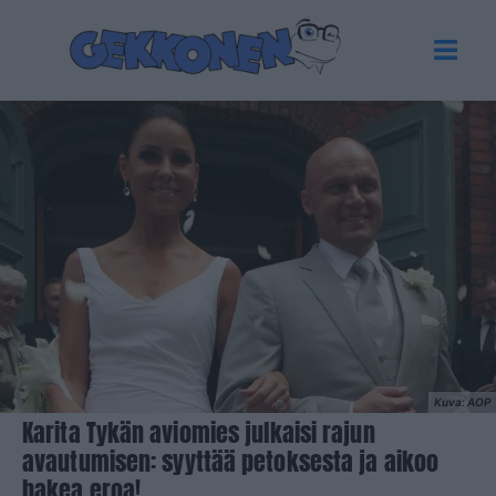
Kuva: AOP
Karita Tykän aviomies julkaisi rajun
avautumisen: syyttää petoksesta ja aikoo
hakea eroa!