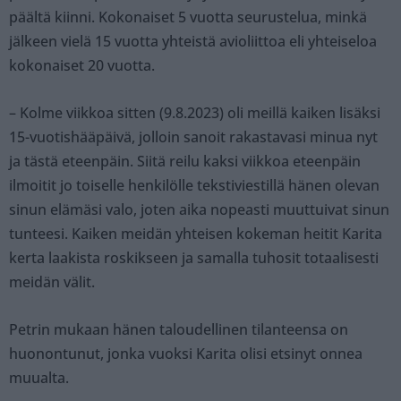
päältä kiinni. Kokonaiset 5 vuotta seurustelua, minkä
jälkeen vielä 15 vuotta yhteistä avioliittoa eli yhteiseloa
kokonaiset 20 vuotta.
– Kolme viikkoa sitten (9.8.2023) oli meillä kaiken lisäksi
15-vuotishääpäivä, jolloin sanoit rakastavasi minua nyt
ja tästä eteenpäin. Siitä reilu kaksi viikkoa eteenpäin
ilmoitit jo toiselle henkilölle tekstiviestillä hänen olevan
sinun elämäsi valo, joten aika nopeasti muuttuivat sinun
tunteesi. Kaiken meidän yhteisen kokeman heitit Karita
kerta laakista roskikseen ja samalla tuhosit totaalisesti
meidän välit.
Petrin mukaan hänen taloudellinen tilanteensa on
huonontunut, jonka vuoksi Karita olisi etsinyt onnea
muualta.