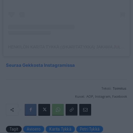
HENKILÖN KARITA TYKKÄ (@KARITATYKKA) JAKAMA JULKAISU
Seuraa Gekkosta Instagramissa
Teksti:
Toimitus
Kuvat:
AOP, Instagram, Facebook
Tagit
Avioero
Karita Tykkä
Petri Tykkä