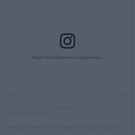
Näytä tämä julkaisu Instagramissa
HENKILÖN KARITA TYKKÄ (@KARITATYKKA) JAKAMA JULKAISU