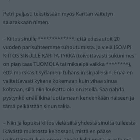
Petri paljasti tekstissään myös Karitan väitetyn
salarakkaan nimen.
– Kiitos sinulle *************, että edesautoit 20
vuoden parisuhteemme tuhoutumista. Ja vielä ISOMPI
KIITOS SINULLE KARITA TYKKÄ (toivottavasti sukunimesi
on pian taas TUOMOLA tai mikseipä vaikka ********),
että murskasit sydämeni tuhansiin sirpaleisiin. Enää en
valitettavasti kykene kokemaan kuin vihaa sinua
kohtaan, sillä niin loukattu olo on itsellä. Saa nähdä
pystynkö enää ikinä luottamaan keneenkään naiseen ja
tämä pelkästään sinun takia.
– Niin ja lopuksi kiitos vielä siitä yhdestä sinulta tulleesta
ikävästä muistosta kehossani, mistä en pääse
valitettavasti ikinä eroon. Tiedät kyllä mistä asiasta nyt