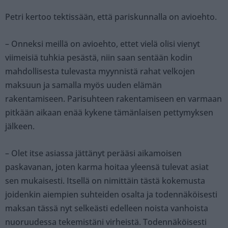
Petri kertoo tektissään, että pariskunnalla on avioehto.
– Onneksi meillä on avioehto, ettet vielä olisi vienyt
viimeisiä tuhkia pesästä, niin saan sentään kodin
mahdollisesta tulevasta myynnistä rahat velkojen
maksuun ja samalla myös uuden elämän
rakentamiseen. Parisuhteen rakentamiseen en varmaan
pitkään aikaan enää kykene tämänlaisen pettymyksen
jälkeen.
– Olet itse asiassa jättänyt perääsi aikamoisen
paskavanan, joten karma hoitaa yleensä tulevat asiat
sen mukaisesti. Itsellä on nimittäin tästä kokemusta
joidenkin aiempien suhteiden osalta ja todennäköisesti
maksan tässä nyt selkeästi edelleen noista vanhoista
nuoruudessa tekemistäni virheistä. Todennäköisesti