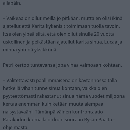
allapäin.
– Vaikeaa on ollut meillä jo pitkään, mutta en olisi ikinä
ajatellut että Karita kykenisit toimimaan tuolla tavoin.
Itse olen ylpeä siitä, että olen ollut sinulle 20 vuotta
uskollinen ja pelkästään ajatellut Karita sinua, Lucaa ja
minua yhtenä yksikkönä.
Petri kertoo tuntevansa jopa vihaa vaimoaan kohtaan.
– Valitettavasti päällimmäisenä on käytännössä tällä
hetkellä vihan tunne sinua kohtaan, vaikka olen
pyyteettömästi rakastanut sinua nämä vuodet miljoona
kertaa enemmän kuin ketään muuta aiempaa
naisystävääni. Tämänpäiväinen konfrontaatio
Ratakadun kulmalla oli kuin suoraan Rysän Päältä -
ohjelmasta.