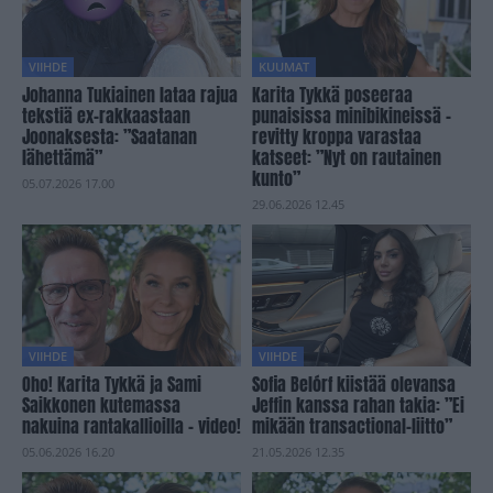
VIIHDE
KUUMAT
Johanna Tukiainen lataa rajua
Karita Tykkä poseeraa
tekstiä ex-rakkaastaan
punaisissa minibikineissä –
Joonaksesta: ”Saatanan
revitty kroppa varastaa
lähettämä”
katseet: ”Nyt on rautainen
kunto”
05.07.2026 17.00
29.06.2026 12.45
VIIHDE
VIIHDE
Oho! Karita Tykkä ja Sami
Sofia Belórf kiistää olevansa
Saikkonen kutemassa
Jeffin kanssa rahan takia: ”Ei
nakuina rantakallioilla – video!
mikään transactional-liitto”
05.06.2026 16.20
21.05.2026 12.35