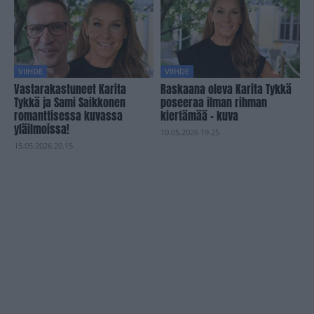
VIIHDE
VIIHDE
Vastarakastuneet Karita
Raskaana oleva Karita Tykkä
Tykkä ja Sami Saikkonen
poseeraa ilman rihman
romanttisessa kuvassa
kiertämää – kuva
yläilmoissa!
10.05.2026 19.25
15.05.2026 20.15