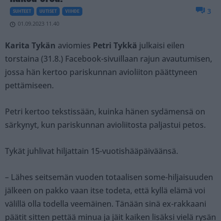
3
SUHTEET
UUTISET
VIIHDE
01.09.2023 11.40
Karita Tykän
aviomies
Petri Tykkä
julkaisi eilen
torstaina (31.8.) Facebook-sivuillaan rajun avautumisen,
jossa hän kertoo pariskunnan avioliiton päättyneen
pettämiseen.
Petri kertoo tekstissään, kuinka hänen sydämensä on
särkynyt, kun pariskunnan avioliitosta paljastui petos.
Tykät juhlivat hiljattain 15-vuotishääpäiväänsä.
– Lähes seitsemän vuoden totaalisen some-hiljaisuuden
jälkeen on pakko vaan itse todeta, että kyllä elämä voi
välillä olla todella veemäinen. Tänään sinä ex-rakkaani
päätit sitten pettää minua ja jäit kaiken lisäksi vielä rysän