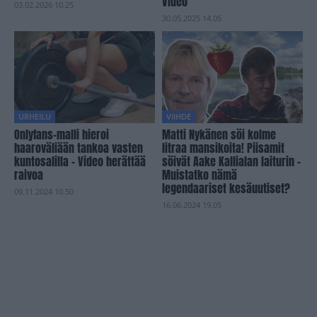
Video
03.02.2026 10.25
30.05.2025 14.05
URHEILU
VIIHDE
Onlyfans-malli hieroi
Matti Nykänen söi kolme
haaroväliään tankoa vasten
litraa mansikoita! Piisamit
kuntosalilla – Video herättää
söivät Aake Kallialan laiturin –
raivoa
Muistatko nämä
legendaariset kesäuutiset?
09.11.2024 10.50
16.06.2024 19.05