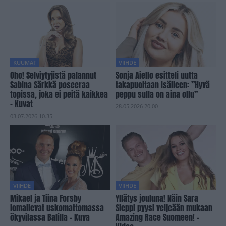
KUUMAT
VIIHDE
Oho! Selviytyjistä palannut
Sonja Aiello esitteli uutta
Sabina Särkkä poseeraa
takapuoltaan isälleen: ”Hyvä
topissa, joka ei peitä kaikkea
peppu sulla on aina ollu”
– Kuvat
28.05.2026 20.00
03.07.2026 10.35
VIIHDE
VIIHDE
Mikael ja Tiina Forsby
Yllätys jouluna! Näin Sara
lomailevat uskomattomassa
Sieppi pyysi veljeään mukaan
ökyvilassa Balilla – Kuva
Amazing Race Suomeen! –