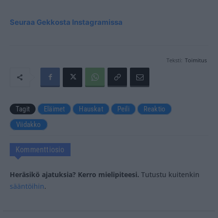
Seuraa Gekkosta Instagramissa
Teksti:
Toimitus
Tagit
Eläimet
Hauskat
Peili
Reaktio
Viidakko
Kommenttiosio
Heräsikö ajatuksia? Kerro mielipiteesi.
Tutustu kuitenkin
sääntöihin
.