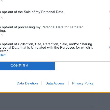
In
Rescue-koira
Tuomas Enbuske
o opt-out of the Sale of my Personal Data.
In
to opt-out of processing my Personal Data for Targeted
ing.
In
tustu kuitenkin
sääntöihin
.
o opt-out of Collection, Use, Retention, Sale, and/or Sharing
ersonal Data that Is Unrelated with the Purposes for which it
lected.
Out
5000
CONFIRM
Data Deletion
Data Access
Privacy Policy