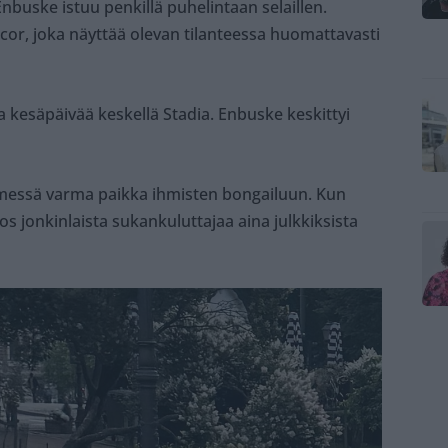
buske istuu penkillä puhelintaan selaillen.
or, joka näyttää olevan tilanteessa huomattavasti
sta kesäpäivää keskellä Stadia. Enbuske keskittyi
timessä varma paikka ihmisten bongailuun. Kun
jos jonkinlaista sukankuluttajaa aina julkkiksista