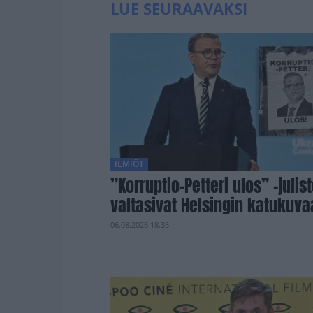
LUE SEURAAVAKSI
ILMIÖT
”Korruptio-Petteri ulos” -julis
valtasivat Helsingin katukuva
06.08.2026 18.35