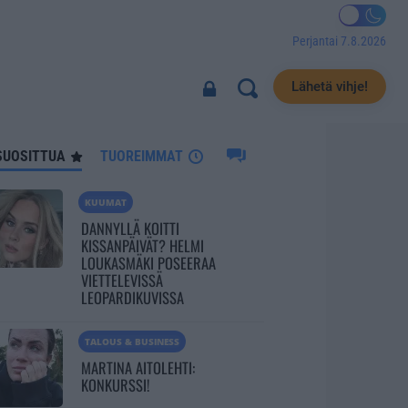
Perjantai 7.8.2026
341
Lähetä vihje!
SUOSITTUA
TUOREIMMAT
KUUMAT
DANNYLLÄ KOITTI
KISSANPÄIVÄT? HELMI
LOUKASMÄKI POSEERAA
VIETTELEVISSÄ
LEOPARDIKUVISSA
TALOUS & BUSINESS
MARTINA AITOLEHTI:
KONKURSSI!