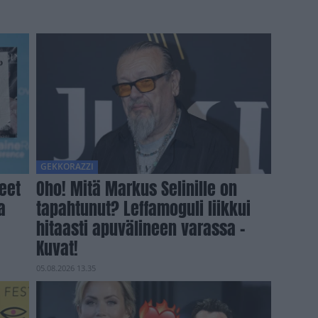
GEKKORAZZI
teet
Oho! Mitä Markus Selinille on
a
tapahtunut? Leffamoguli liikkui
hitaasti apuvälineen varassa –
Kuvat!
05.08.2026 13.35