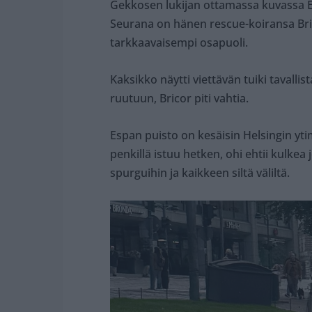
Gekkosen lukijan ottamassa kuvassa En
Seurana on hänen rescue-koiransa Bric
tarkkaavaisempi osapuoli.
Kaksikko näytti viettävän tuiki tavalli
ruutuun, Bricor piti vahtia.
Espan puisto on kesäisin Helsingin y
penkillä istuu hetken, ohi ehtii kulkea 
spurguihin ja kaikkeen siltä väliltä.