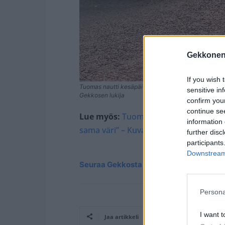
Gekkonen
If you wish 
Tuomas nautti kesäpäivästä Espan puiston penkillä 
sensitive in
Gekkosen lukija
confirm you
continue se
Lue myös:
Tuomas Enbuske väsäsi itse
information 
sama väri” – Kuva!
further disc
participants
Downstream 
Seuraa Gekkosta Instagramissa
Persona
I want t
Jaa artikkeli