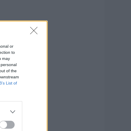
sonal or
ection to
ou may
 personal
out of the
 downstream
B’s List of