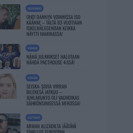
MUSIIKKI
OHO! DANNYN VOINNISSA ISO
KÄÄNNE – TÄLTÄ 83-VUOTIAAN
ISKELMÄLEGENDAN KEIKKA
NÄYTTI HAMINASSA!
VIIHDE
NÄMÄ JULKKIKSET HALUTAAN
NÄHDÄ PACTHOUSE 4:SSÄ!
VIIHDE
SEISKA: SOFIA VIRRAN
BILEKESÄ JATKUU –
JUHLAKUNTO OLI VAUHDIKAS
SÄHKÖNSINISESSÄ MEKOSSA!
UUTISET
ARMAN ALIZADILTA JÄÄTÄVÄ
SIVALLUS EUROOPAN