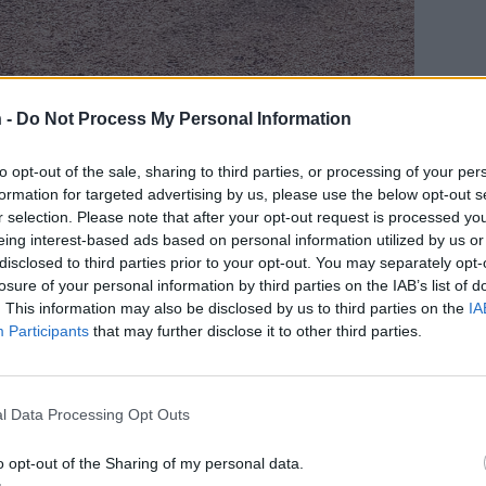
 -
Do Not Process My Personal Information
to opt-out of the sale, sharing to third parties, or processing of your per
kuulokkeet korvilla koissunsa kanssa, joka vahti isäntäänsä. Kuva:
formation for targeted advertising by us, please use the below opt-out s
r selection. Please note that after your opt-out request is processed y
eing interest-based ads based on personal information utilized by us or
lleen peruukin koiransa karvoista: ”meillä on
disclosed to third parties prior to your opt-out. You may separately opt-
losure of your personal information by third parties on the IAB’s list of
. This information may also be disclosed by us to third parties on the
IA
Participants
that may further disclose it to other third parties.
l Data Processing Opt Outs
Teksti:
Toimitus
o opt-out of the Sharing of my personal data.