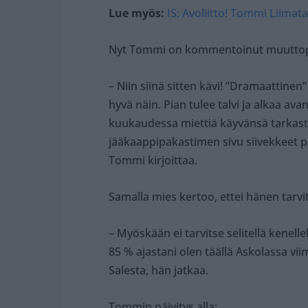
Lue myös:
IS: Avoliitto! Tommi Liimat
Nyt Tommi on kommentoinut muuttopää
– Niin siinä sitten kävi! ”Dramaattinen
hyvä näin. Pian tulee talvi ja alkaa ava
kuukaudessa miettiä käyvänsä tarkasta
jääkaappipakastimen sivu siivekkeet 
Tommi kirjoittaa.
Samalla mies kertoo, ettei hänen tarvi
– Myöskään ei tarvitse selitellä kenell
85 % ajastani olen täällä Askolassa vii
Salesta, hän jatkaa.
Tommin päivitys alla: