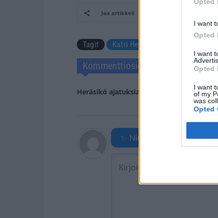
Opted 
Jaa artikkeli
I want t
Opted 
Tagit
Katri Helena
Tommi Liimata
I want 
Advertis
Kommenttiosio
Opted 
I want t
Heräsikö ajatuksia? Kerro mielipiteesi.
Tu
of my P
was col
Opted 
✨ Nimikone