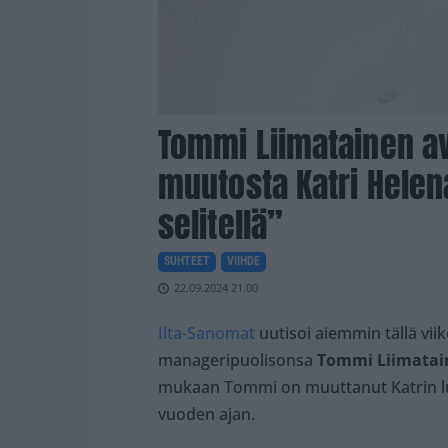
Tommi Liimatainen a
muutosta Katri Helen
selitellä”
SUHTEET
VIIHDE
22.09.2024 21.00
Ilta-Sanomat
uutisoi aiemmin tällä viiko
manageripuolisonsa
Tommi Liimatai
mukaan Tommi on muuttanut Katrin luo
vuoden ajan.