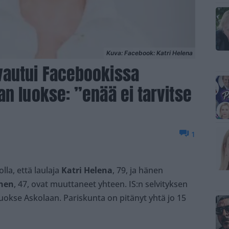
Kuva: Facebook: Katri Helena
vautui Facebookissa
an luokse: ”enää ei tarvitse
1
lla, että laulaja
Katri Helena
, 79, ja hänen
nen
, 47, ovat muuttaneet yhteen. IS:n selvityksen
kse Askolaan. Pariskunta on pitänyt yhtä jo 15