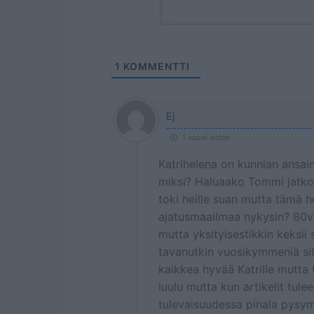
1
KOMMENTTI
Ej
1 vuosi sitten
Katrihelena on kunnian ansai
miksi? Haluaako Tommi jatko
toki heille suan mutta tämä 
ajatusmaailmaa nykysin? 80v
mutta yksityisestikkin keksii 
tavanutkin vuosikymmeniä sit
kaikkea hyvää Katrille mutta
luulu mutta kun artikelit tul
tulevaisuudessa pinala pysymis