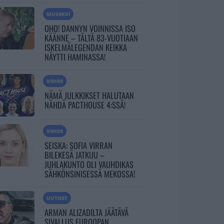
MUSIIKKI
OHO! DANNYN VOINNISSA ISO
KÄÄNNE – TÄLTÄ 83-VUOTIAAN
ISKELMÄLEGENDAN KEIKKA
NÄYTTI HAMINASSA!
VIIHDE
NÄMÄ JULKKIKSET HALUTAAN
NÄHDÄ PACTHOUSE 4:SSÄ!
VIIHDE
SEISKA: SOFIA VIRRAN
BILEKESÄ JATKUU –
JUHLAKUNTO OLI VAUHDIKAS
SÄHKÖNSINISESSÄ MEKOSSA!
UUTISET
ARMAN ALIZADILTA JÄÄTÄVÄ
SIVALLUS EUROOPAN