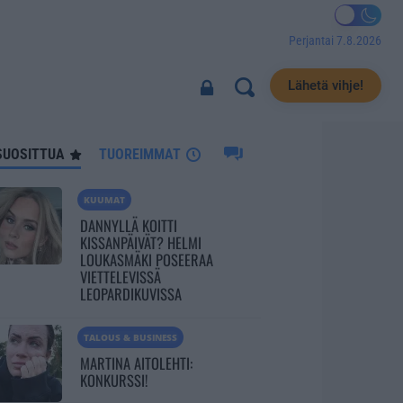
Perjantai 7.8.2026
3777
Lähetä vihje!
SUOSITTUA
TUOREIMMAT
KUUMAT
DANNYLLÄ KOITTI
KISSANPÄIVÄT? HELMI
LOUKASMÄKI POSEERAA
VIETTELEVISSÄ
LEOPARDIKUVISSA
TALOUS & BUSINESS
MARTINA AITOLEHTI:
KONKURSSI!