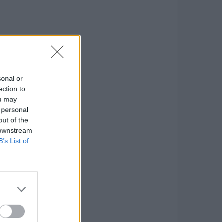
sonal or
ection to
ou may
 personal
out of the
 downstream
B’s List of