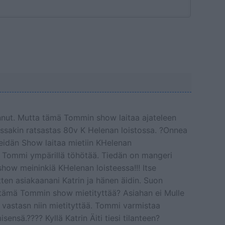
nnut. Mutta tämä Tommin show laitaa ajateleen
ssakin ratsastas 80v K Helenan loistossa. ?Onnea
heidän Show laitaa mietiin KHelenan
 Tommi ympärillä töhötää. Tiedän on mangeri
show meininkiä KHelenan loisteessa!!! Itse
ten asiakaanani Katrin ja hänen äidin. Suon
 tämä Tommin show mietityttää? Asiahan ei Mulle
ee vastasn niin mietityttää. Tommi varmistaa
ensä.???? Kyllä Katrin Äiti tiesi tilanteen?