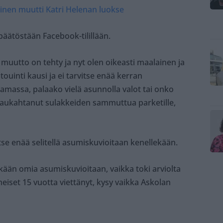
ainen muutti Katri Helenan luokse
töstään Facebook-tilillään.
” muutto on tehty ja nyt olen oikeasti maalainen ja
ntouinti kausi ja ei tarvitse enää kerran
massa, palaako vielä asunnolla valot tai onko
paukahtanut sulakkeiden sammuttua parketille,
tse enää selitellä asumiskuvioitaan kenellekään.
ekään omia asumiskuvioitaan, vaikka toki arviolta
meiset 15 vuotta viettänyt, kysy vaikka Askolan