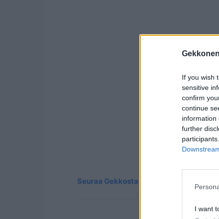
Gekkonen
If you wish 
sensitive in
confirm you
continue se
information 
further disc
participants
Downstream 
Seuraa Gekkosta Instagramissa
Persona
I want t