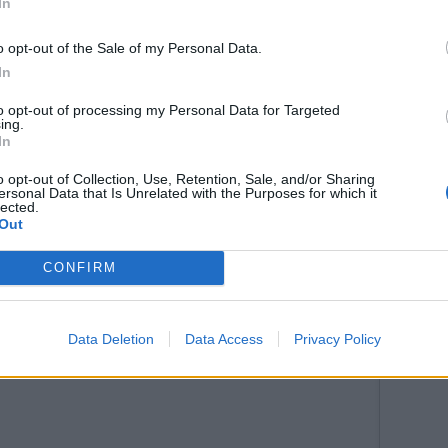
In
o opt-out of the Sale of my Personal Data.
In
inen
Yhteenmuutto
to opt-out of processing my Personal Data for Targeted
ing.
In
o opt-out of Collection, Use, Retention, Sale, and/or Sharing
tustu kuitenkin
sääntöihin
.
ersonal Data that Is Unrelated with the Purposes for which it
lected.
Out
CONFIRM
5000
Data Deletion
Data Access
Privacy Policy