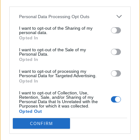
third parties.
kanssa. Selänne ei varmaan tiedä, että Stubin
puoliso ei osaa suomea – vaje on sekin.
Personal Data Processing Opt Outs
Puhuu sitten englantia veteraaneille siellä
linnassa…
I want to opt-out of the Sharing of my
personal data.
Opted In
8
Vastaa
I want to opt-out of the Sale of my
Personal Data.
Leena
Opted In
Vastaa
Tuffi
2 vuotta sitten
I want to opt-out of processing my
Personal Data for Targeted Advertising.
Suzanne Stubb puhuu suomea ja muutamaa muutakin kieltä.
Opted In
Teemulla on oikeus sanoa mielipiteensä vaikka en itse ole
hänen kanssaan samaa mieltä. Teemu ja Sirpa antavat aivan
I want to opt-out of Collection, Use,
Retention, Sale, and/or Sharing of my
liian aivoisen kuvan avioliitostaan.
Personal Data that Is Unrelated with the
Purposes for which it was collected.
-2
Opted Out
Vastaa
CONFIRM
terhi
Vastaa
Leena
2 vuotta sitten