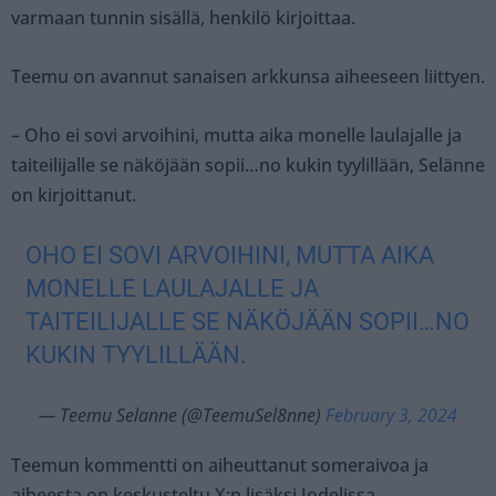
varmaan tunnin sisällä, henkilö kirjoittaa.
Teemu on avannut sanaisen arkkunsa aiheeseen liittyen.
– Oho ei sovi arvoihini, mutta aika monelle laulajalle ja
taiteilijalle se näköjään sopii…no kukin tyylillään, Selänne
on kirjoittanut.
OHO EI SOVI ARVOIHINI, MUTTA AIKA
MONELLE LAULAJALLE JA
TAITEILIJALLE SE NÄKÖJÄÄN SOPII…NO
KUKIN TYYLILLÄÄN.
— Teemu Selanne (@TeemuSel8nne)
February 3, 2024
Teemun kommentti on aiheuttanut someraivoa ja
aiheesta on keskusteltu X:n lisäksi Jodelissa.