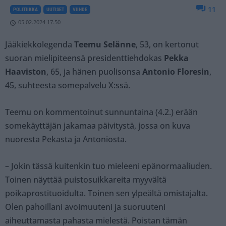
11
POLITIIKKA
UUTISET
VIIHDE
05.02.2024 17.50
Jääkiekkolegenda
Teemu Selänne
, 53, on kertonut
suoran mielipiteensä presidenttiehdokas
Pekka
Haaviston
, 65, ja hänen puolisonsa
Antonio Floresin
,
45, suhteesta somepalvelu X:ssä.
Teemu on kommentoinut sunnuntaina (4.2.) erään
somekäyttäjän jakamaa päivitystä, jossa on kuva
nuoresta Pekasta ja Antoniosta.
– Jokin tässä kuitenkin tuo mieleeni epänormaaliuden.
Toinen näyttää puistosuikkareita myyvältä
poikaprostituoidulta. Toinen sen ylpeältä omistajalta.
Olen pahoillani avoimuuteni ja suoruuteni
aiheuttamasta pahasta mielestä. Poistan tämän