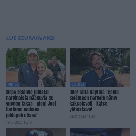
LUE SEURAAVAKSI
VIIHDE
UUTISET
Sirpa Selänne julkaisi
Oho! Tältä näyttää Teemu
harvinaisia hääkuvia 30
Selänteen harvoin nähty
vuoden takaa – pieni Joel
kaksoisveli – Katso
Harkimo mukana
yhteiskuva!
juhlapotretissa!
03.07.2026 15.35
19.07.2026 16.10