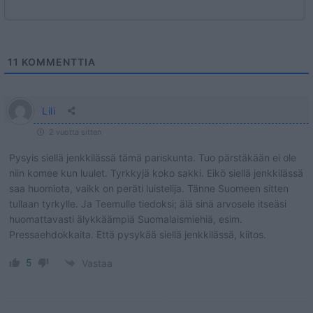
11
KOMMENTTIA
Lili
2 vuotta sitten
Pysyis siellä jenkkilässä tämä pariskunta. Tuo pärstäkään ei ole
niin komee kun luulet. Tyrkkyjä koko sakki. Eikö siellä jenkkilässä
saa huomiota, vaikk on peräti luistelija. Tänne Suomeen sitten
tullaan tyrkylle. Ja Teemulle tiedoksi; älä sinä arvosele itseäsi
huomattavasti älykkäämpiä Suomalaismiehiä, esim.
Pressaehdokkaita. Että pysykää siellä jenkkilässä, kiitos.
5
Vastaa