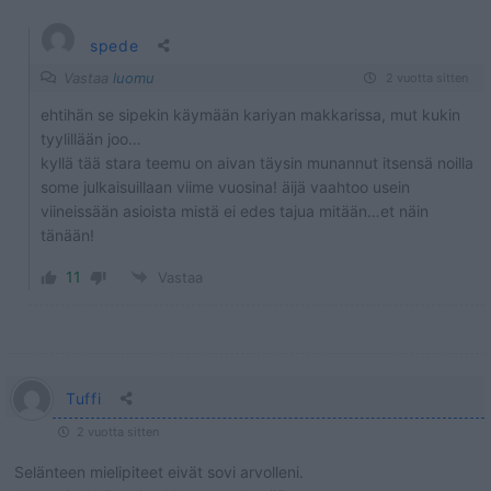
spede
Vastaa
luomu
2 vuotta sitten
ehtihän se sipekin käymään kariyan makkarissa, mut kukin
tyylillään joo…
kyllä tää stara teemu on aivan täysin munannut itsensä noilla
some julkaisuillaan viime vuosina! äijä vaahtoo usein
viineissään asioista mistä ei edes tajua mitään…et näin
tänään!
11
Vastaa
Tuffi
2 vuotta sitten
Selänteen mielipiteet eivät sovi arvolleni.