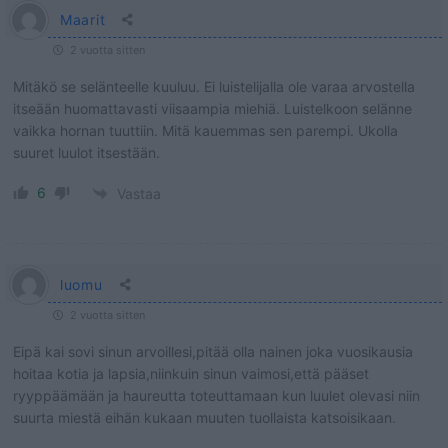
Maarit
2 vuotta sitten
Mitäkö se selänteelle kuuluu. Ei luistelijalla ole varaa arvostella
itseään huomattavasti viisaampia miehiä. Luistelkoon selänne
vaikka hornan tuuttiin. Mitä kauemmas sen parempi. Ukolla
suuret luulot itsestään.
6
Vastaa
luomu
2 vuotta sitten
Eipä kai sovi sinun arvoillesi,pitää olla nainen joka vuosikausia
hoitaa kotia ja lapsia,niinkuin sinun vaimosi,että pääset
ryyppäämään ja haureutta toteuttamaan kun luulet olevasi niin
suurta miestä eihän kukaan muuten tuollaista katsoisikaan.