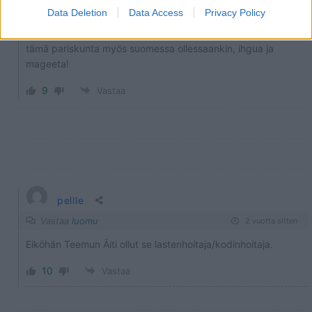
Data Deletion
Data Access
Privacy Policy
niiden avioliitto on tekohymyjä, teatteria ja kehumista kuin
meillä! enkä ole kateellinen, jokainen kaliforniassa tyylillään…
tämä pariskunta myös suomessa ollessaankin, ihgua ja
mageeta!
9
Vastaa
pellle
Vastaa
luomu
2 vuotta sitten
Eiköhän Teemun Äiti ollut se lastenhoitaja/kodinhoitaja.
10
Vastaa