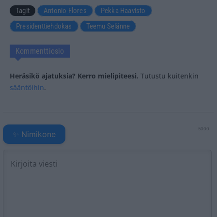
Tagit
Antonio Flores
Pekka Haavisto
Presidenttiehdokas
Teemu Selänne
Kommenttiosio
Heräsikö ajatuksia? Kerro mielipiteesi.
Tutustu kuitenkin
sääntöihin
.
5000
✨ Nimikone