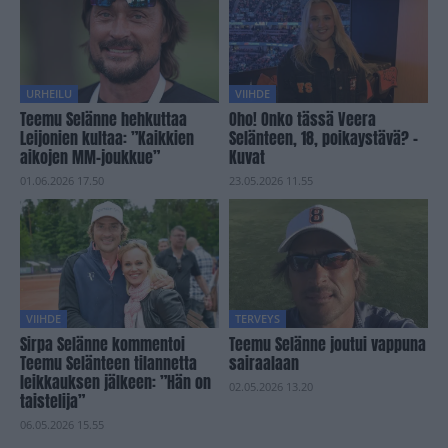
URHEILU
VIIHDE
Teemu Selänne hehkuttaa
Oho! Onko tässä Veera
Leijonien kultaa: ”Kaikkien
Selänteen, 18, poikaystävä? –
aikojen MM-joukkue”
Kuvat
01.06.2026 17.50
23.05.2026 11.55
VIIHDE
TERVEYS
Sirpa Selänne kommentoi
Teemu Selänne joutui vappuna
Teemu Selänteen tilannetta
sairaalaan
leikkauksen jälkeen: ”Hän on
02.05.2026 13.20
taistelija”
06.05.2026 15.55