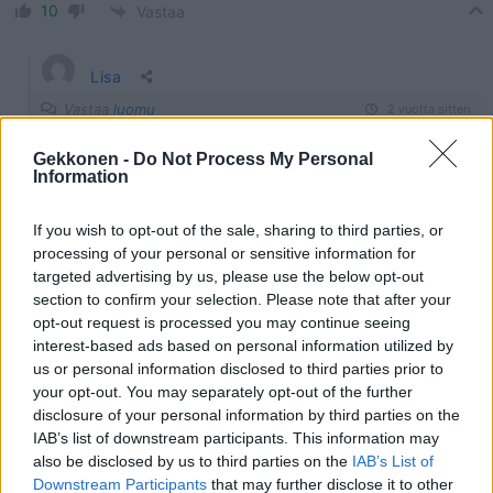
10
Vastaa
Lisa
Vastaa
luomu
2 vuotta sitten
Tuota selänteen pärstää en halua nähdä enää yhtään. Miksi
Gekkonen -
Do Not Process My Personal
tulee tänne arvostelemaan viisaampia tuon turpavärkkinsä
Information
kanssa ja ylisuuret tekohampaat paistaa. Suuret luulot ukolla
itsestään, vaikka yläpäässä näyttää olevan pelkkää tyhjää.
If you wish to opt-out of the sale, sharing to third parties, or
processing of your personal or sensitive information for
8
Vastaa
targeted advertising by us, please use the below opt-out
section to confirm your selection. Please note that after your
opt-out request is processed you may continue seeing
interest-based ads based on personal information utilized by
us or personal information disclosed to third parties prior to
Tuffi
your opt-out. You may separately opt-out of the further
Vastaa
luomu
2 vuotta sitten
disclosure of your personal information by third parties on the
IAB’s list of downstream participants. This information may
’Suuri mies’ on. – Haaviston puolisoa ei aina-
also be disclosed by us to third parties on the
IAB’s List of
kaan tarvistse tuomita siitä, ettei osaa pitää
Downstream Participants
that may further disclose it to other
seuraa ’linnan kutsuilla’ suomenkielisten