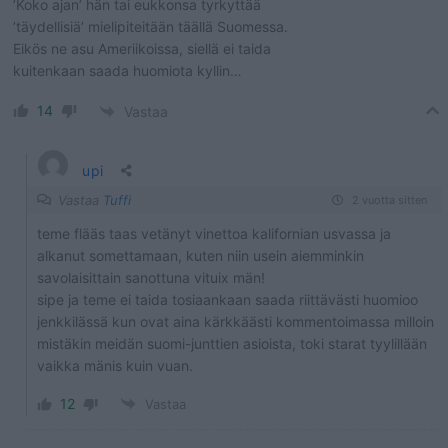
’Koko ajan’ hän tai eukkonsa tyrkyttää
’täydellisiä’ mielipiteitään täällä Suomessa.
Eikös ne asu Ameriikoissa, siellä ei taida
kuitenkaan saada huomiota kyllin…
14
Vastaa
upi
Vastaa
Tuffi
2 vuotta sitten
teme flääs taas vetänyt vinettoa kalifornian usvassa ja
alkanut somettamaan, kuten niin usein aiemminkin
savolaisittain sanottuna vituix män!
sipe ja teme ei taida tosiaankaan saada riittävästi huomioo
jenkkilässä kun ovat aina kärkkäästi kommentoimassa milloin
mistäkin meidän suomi-junttien asioista, toki starat tyylillään
vaikka mänis kuin vuan.
12
Vastaa