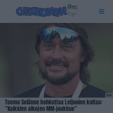
AOP
Teemu Selänne hehkuttaa Leijonien kultaa:
”Kaikkien aikojen MM-joukkue”