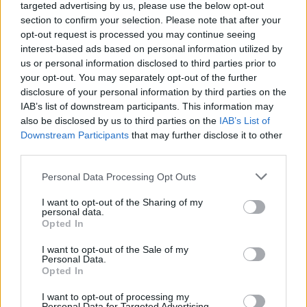
targeted advertising by us, please use the below opt-out
Heräsikö ajatuksia? Kerro mielipiteesi.
Tutustu kuitenkin
section to confirm your selection. Please note that after your
sääntöihin
.
opt-out request is processed you may continue seeing
interest-based ads based on personal information utilized by
us or personal information disclosed to third parties prior to
your opt-out. You may separately opt-out of the further
disclosure of your personal information by third parties on the
5000
✨ Nimikone
IAB’s list of downstream participants. This information may
also be disclosed by us to third parties on the
IAB’s List of
Downstream Participants
that may further disclose it to other
third parties.
Personal Data Processing Opt Outs
I want to opt-out of the Sharing of my
personal data.
Opted In
I want to opt-out of the Sale of my
Personal Data.
Opted In
0
KOMMENTTIA
I want to opt-out of processing my
Personal Data for Targeted Advertising.