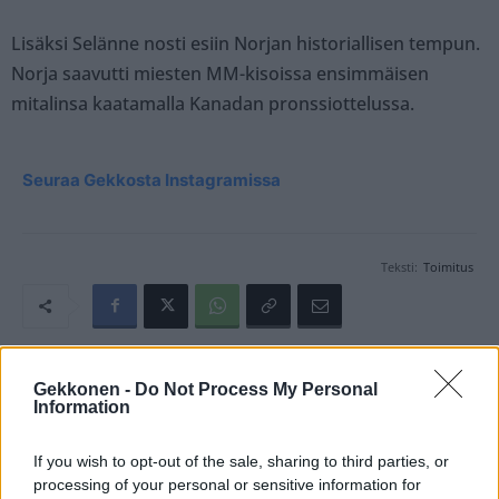
Lisäksi Selänne nosti esiin Norjan historiallisen tempun.
Norja saavutti miesten MM-kisoissa ensimmäisen
mitalinsa kaatamalla Kanadan pronssiottelussa.
Seuraa Gekkosta Instagramissa
Teksti:
Toimitus
Tagit
Jääkiekon MM-kisat
Leijonat
MM-Kulta
Gekkonen -
Do Not Process My Personal
Information
Teemu Selänne
If you wish to opt-out of the sale, sharing to third parties, or
Kommenttiosio
processing of your personal or sensitive information for