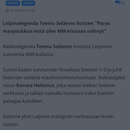
0
URHEILU
UUTISET
01.06.2026 17.50
Leijonalegenda Teemu Selänne iloitsee
:
”Paras
maajoukkue mitä olen MM-kisoissa nähnyt”.
Kiekkolegenda
Teemu Selänne
innostui Leijonien
tuoreesta MM-kullasta.
Suomi kaatoi sunnuntain finaalissa Sveitsin 1–0 ja juhli
historian viidettä maailmanmestaruuttaan. Ratkaisijaksi
nousi
Konsta Helenius
, joka veivasi kiekon Sveitsin
verkkoon ja taklasi samalla komeasti kaksi Sveitsin
pelaajaa katolleen.
Selänne ylisti Leijonia Instagram-tarinassaan kovin
sanoin.