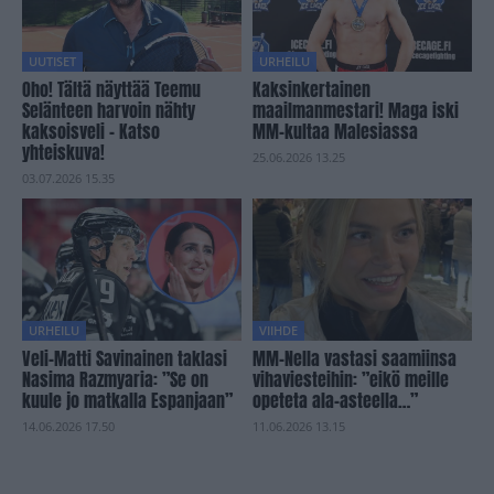
UUTISET
URHEILU
Oho! Tältä näyttää Teemu
Kaksinkertainen
Selänteen harvoin nähty
maailmanmestari! Maga iski
kaksoisveli – Katso
MM-kultaa Malesiassa
yhteiskuva!
25.06.2026 13.25
03.07.2026 15.35
URHEILU
VIIHDE
Veli-Matti Savinainen taklasi
MM-Nella vastasi saamiinsa
Nasima Razmyaria: ”Se on
vihaviesteihin: ”eikö meille
kuule jo matkalla Espanjaan”
opeteta ala-asteella…”
14.06.2026 17.50
11.06.2026 13.15