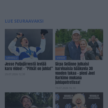
LUE SEURAAVAKSI
URHEILU
VIIHDE
Jesse Puljujärvestä leviää
Sirpa Selänne julkaisi
karu video! – ”Pitkät on juhlat”
harvinaisia hääkuvia 30
vuoden takaa – pieni Joel
29.07.2026 12.35
Harkimo mukana
juhlapotretissa!
19.07.2026 16.10