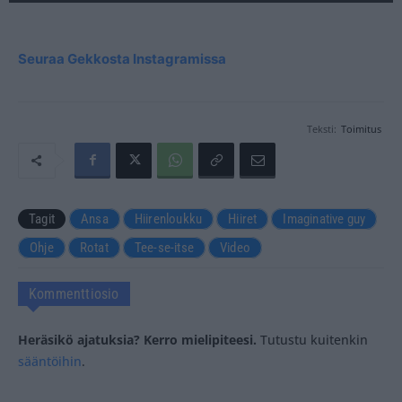
Seuraa Gekkosta Instagramissa
Teksti:
Toimitus
Tagit
Ansa
Hiirenloukku
Hiiret
Imaginative guy
Ohje
Rotat
Tee-se-itse
Video
Kommenttiosio
Heräsikö ajatuksia? Kerro mielipiteesi.
Tutustu kuitenkin
sääntöihin
.