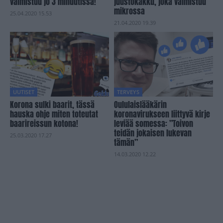
valmistuu jo 3 minuutissa!
juustokakku, joka valmistuu
mikrossa
25.04.2020 15.53
21.04.2020 19.39
UUTISET
TERVEYS
Korona sulki baarit, tässä
Oululaislääkärin
hauska ohje miten toteutat
koronavirukseen liittyvä kirje
baarireissun kotona!
leviää somessa: ”Toivon
teidän jokaisen lukevan
25.03.2020 17.27
tämän”
14.03.2020 12.22