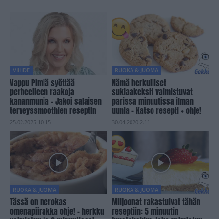
VIIHDE
RUOKA & JUOMA
Vappu Pimiä syöttää
Nämä herkulliset
perheelleen raakoja
suklaakeksit valmistuvat
kananmunia – Jakoi salaisen
parissa minuutissa ilman
terveyssmoothien reseptin
uunia – Katso resepti + ohje!
25.02.2025 10.15
30.04.2020 2.11
RUOKA & JUOMA
RUOKA & JUOMA
Tässä on nerokas
Miljoonat rakastuivat tähän
omenapiirakka ohje! – herkku
reseptiin: 5 minuutin