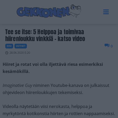
Tee se itse: 5 Helppoa ja toimivaa
hiirenloukku vinkkiä – katso video
0
DIGI
UUTISET
28.06.2020 0.20
Hiiret ja rotat voi olla iljettävä riesa esimerkiksi
kesämökillä.
Imaginative Guy
niminen Youtube-kanava on julkaissut
ohjevideon hiirenloukkujen tekemiseksi.
Videolla näytetään viisi nerokasta, helppoa ja
myrkytöntä kotikonstia hiirten ja rottien nappaamiseksi.