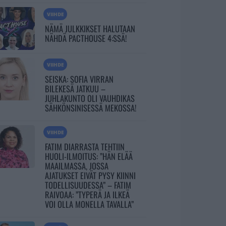
VIIHDE
NÄMÄ JULKKIKSET HALUTAAN
NÄHDÄ PACTHOUSE 4:SSÄ!
VIIHDE
SEISKA: SOFIA VIRRAN
BILEKESÄ JATKUU –
JUHLAKUNTO OLI VAUHDIKAS
SÄHKÖNSINISESSÄ MEKOSSA!
VIIHDE
FATIM DIARRASTA TEHTIIN
HUOLI-ILMOITUS: ”HÄN ELÄÄ
MAAILMASSA, JOSSA
AJATUKSET EIVÄT PYSY KIINNI
TODELLISUUDESSA” – FATIM
RAIVOAA: ”TYPERÄ JA ILKEÄ
VOI OLLA MONELLA TAVALLA”