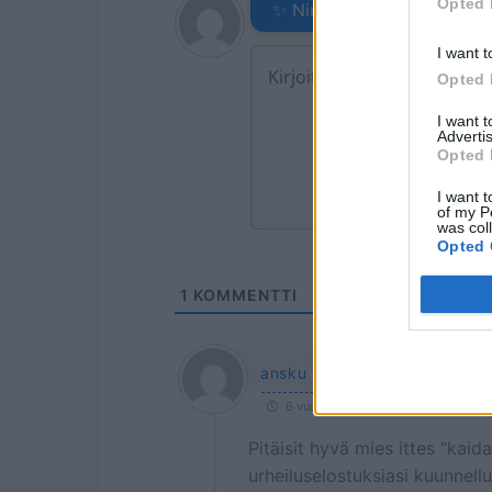
Opted 
✨ Nimikone
I want t
Opted 
I want 
Advertis
Opted 
I want t
of my P
was col
Opted 
1
KOMMENTTI
ansku
6 vuotta sitten
Pitäisit hyvä mies ittes ”kaid
urheiluselostuksiasi kuunnellut