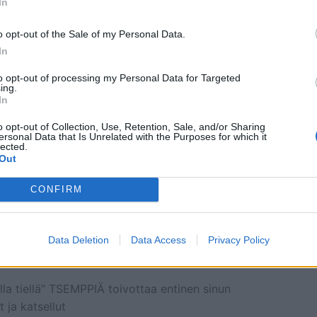
In
o opt-out of the Sale of my Personal Data.
In
to opt-out of processing my Personal Data for Targeted
ing.
In
o opt-out of Collection, Use, Retention, Sale, and/or Sharing
ersonal Data that Is Unrelated with the Purposes for which it
lected.
Out
CONFIRM
Data Deletion
Data Access
Privacy Policy
alla tiellä” TSEMPPIÄ toivottaa entinen sinun
 ja katsellut