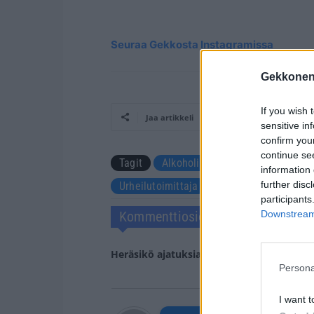
Seuraa Gekkosta Instagramissa
Gekkonen
If you wish 
Jaa artikkeli
sensitive in
confirm you
continue se
Tagit
Alkoholismi
Julkkikset
R
information 
further disc
Urheilutoimittaja
participants
Downstream 
Kommenttiosio
Heräsikö ajatuksia? Kerro mielipiteesi.
Tu
Persona
I want t