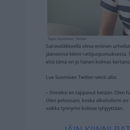
Tapio Suominen, Twitter
Sairaseläkkeellä oleva entinen urheilu
jääneensä kiinni rattijuopumuksesta. 
että tämä on jo hänen kolmas kertans
Lue Suomisen Twitter-viesti alta:
– Onneksi en tappanut ketään. Olen hä
Olen peloissani, koska alkoholismi on
vaikka tynnyrini kolisee tyhjyyttään.
…JÄIN KIINNI R