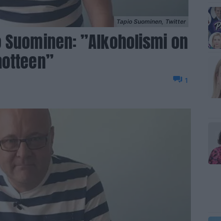
Tapio Suominen, Twitter
o Suominen: ”Alkoholismi on
aotteen”
1