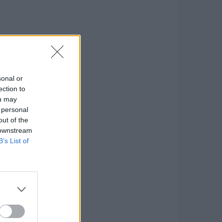
sonal or
ection to
ou may
 personal
out of the
 downstream
B’s List of