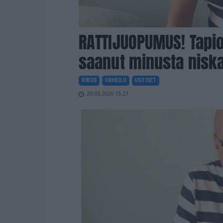
RATTIJUOPUMUS! Tapi
saanut minusta nisk
RIKOS
URHEILU
UUTISET
20.03.2020 15.27