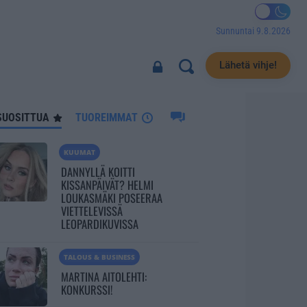
Sunnuntai 9.8.2026
5550
Lähetä vihje!
SUOSITTUA
TUOREIMMAT
KUUMAT
DANNYLLÄ KOITTI
KISSANPÄIVÄT? HELMI
LOUKASMÄKI POSEERAA
VIETTELEVISSÄ
LEOPARDIKUVISSA
TALOUS & BUSINESS
MARTINA AITOLEHTI:
KONKURSSI!