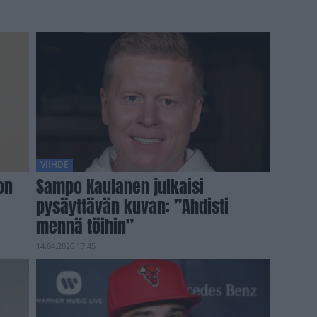
VIIHDE
on
Sampo Kaulanen julkaisi
pysäyttävän kuvan: ”Ahdisti
mennä töihin”
14.04.2026 17.45