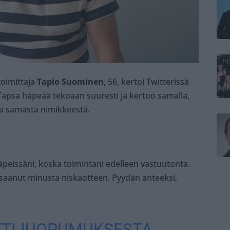
toimittaja
Tapio Suominen
, 56, kertoi Twitterissä
Tapsa häpeää tekoaan suuresti ja kertoo samalla,
a samasta nimikkeestä.
peissäni, koska toimintani edelleen vastuutonta.
 saanut minusta niskaotteen. Pyydän anteeksi,
ATTIJUOPUMUKSESTA,