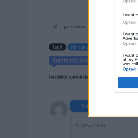
Opted 
I want t
Opted 
Jaa artikkeli
I want 
Advertis
Opted 
Tagit
Karvamato
Pääsiäinen
P
I want t
Kommenttiosio
of my P
was col
Opted 
Heräsikö ajatuksia? Kerro mielipiteesi.
Tu
✨ Nimikone