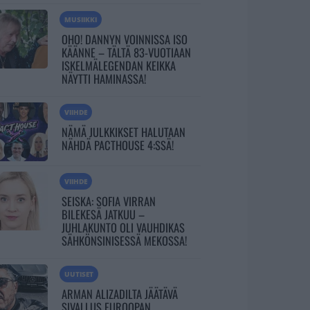
MUSIIKKI
OHO! DANNYN VOINNISSA ISO
KÄÄNNE – TÄLTÄ 83-VUOTIAAN
ISKELMÄLEGENDAN KEIKKA
NÄYTTI HAMINASSA!
VIIHDE
NÄMÄ JULKKIKSET HALUTAAN
NÄHDÄ PACTHOUSE 4:SSÄ!
VIIHDE
SEISKA: SOFIA VIRRAN
BILEKESÄ JATKUU –
JUHLAKUNTO OLI VAUHDIKAS
SÄHKÖNSINISESSÄ MEKOSSA!
UUTISET
ARMAN ALIZADILTA JÄÄTÄVÄ
SIVALLUS EUROOPAN