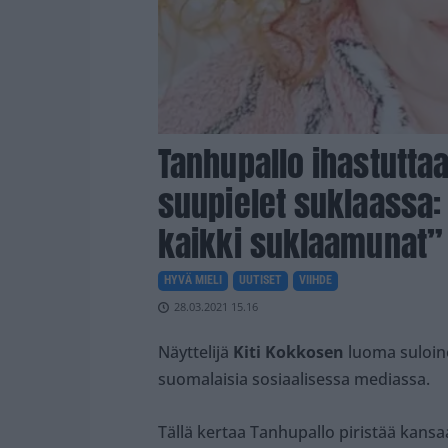
Tanhupallo ihastuttaa
suupielet suklaassa
kaikki suklaamunat”
HYVÄ MIELI
UUTISET
VIIHDE
28.03.2021 15.16
Näyttelijä
Kiti Kokkosen
luoma suloi
suomalaisia sosiaalisessa mediassa.
Tällä kertaa Tanhupallo piristää kansa