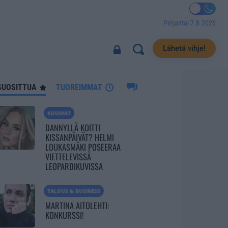
Perjantai 7.8.2026
4462
Lähetä vihje!
SUOSITTUA
TUOREIMMAT
KUUMAT
DANNYLLÄ KOITTI
KISSANPÄIVÄT? HELMI
LOUKASMÄKI POSEERAA
VIETTELEVISSÄ
LEOPARDIKUVISSA
TALOUS & BUSINESS
MARTINA AITOLEHTI:
KONKURSSI!