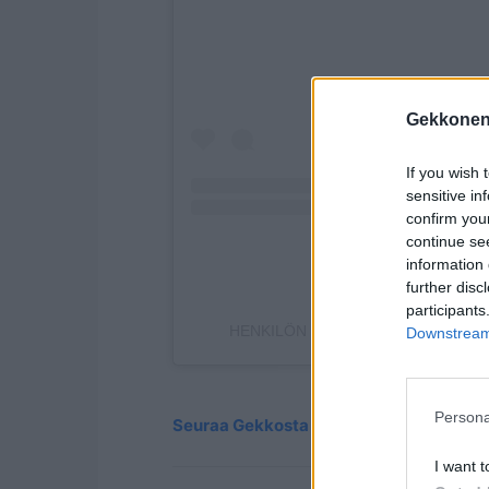
Gekkonen
If you wish 
sensitive in
confirm you
continue se
information 
further disc
participants
HENKILÖN KITIKOKKONEN (@KITI
Downstream 
Persona
Seuraa Gekkosta Instagramissa
I want t