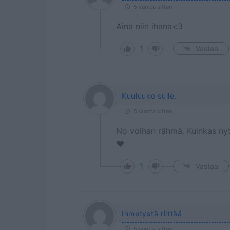
5 vuotta sitten
Aina niin ihana<3
1
Vastaa
Kuuluuko sulle.
5 vuotta sitten
No voihan rähmä. Kuinkas nyt
❤️
1
Vastaa
Ihmetystä riittää
5 vuotta sitten