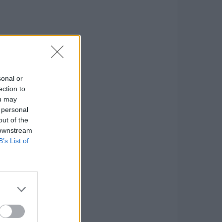
sonal or
ection to
ou may
 personal
out of the
 downstream
B’s List of