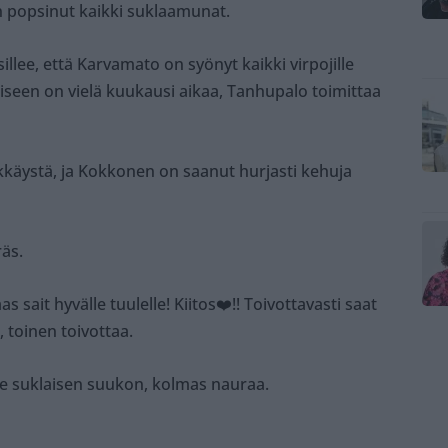
 popsinut kaikki suklaamunat.
sillee, että Karvamato on syönyt kaikki virpojille
iseen on vielä kuukausi aikaa, Tanhupalo toimittaa
ykkäystä, ja Kokkonen on saanut hurjasti kehuja
räs.
as sait hyvälle tuulelle! Kiitos❤️!! Toivottavasti saat
, toinen toivottaa.
lle suklaisen suukon, kolmas nauraa.