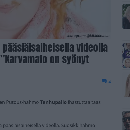
Instagram: @kitikkkonen
 pääsiäisaiheisella videolla
: ”Karvamato on syönyt
4
nen Putous-hahmo
Tanhupallo
ihastuttaa taas
a pääsiäisaiheisella videolla. Suosikkihahmo