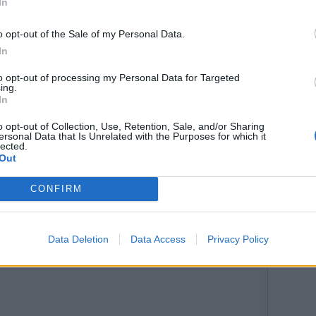
In
Teksti:
Toimitus
Kuvat:
Instagram
o opt-out of the Sale of my Personal Data.
In
to opt-out of processing my Personal Data for Targeted
ing.
In
ääsiäismuna
Putous
Tanhupallo
o opt-out of Collection, Use, Retention, Sale, and/or Sharing
ersonal Data that Is Unrelated with the Purposes for which it
lected.
Out
tustu kuitenkin
sääntöihin
.
CONFIRM
5000
Data Deletion
Data Access
Privacy Policy