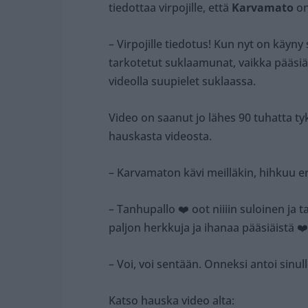
tiedottaa virpojille, että
Karvamato
on
– Virpojille tiedotus! Kun nyt on käyny 
tarkotetut suklaamunat, vaikka pääsiä
videolla suupielet suklaassa.
Video on saanut jo lähes 90 tuhatta t
hauskasta videosta.
– Karvamaton kävi meilläkin, hihkuu e
– Tanhupallo ❤️ oot niiiin suloinen ja ta
paljon herkkuja ja ihanaa pääsiäistä ❤️
– Voi, voi sentään. Onneksi antoi sinu
Katso hauska video alta: