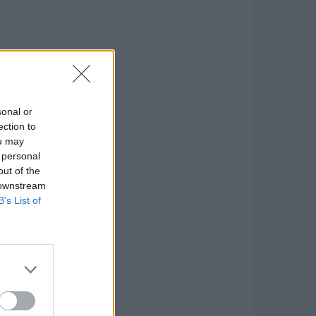
sonal or
ection to
ou may
 personal
out of the
 downstream
B’s List of