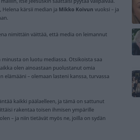
alliin, itse Jeesuskin saattaisi pyytää välipäivää.
, Helena kärsii median ja
Mikko Koivun
vuoksi – ja
man.
na nimittäin väittää, että media on leimannut
a minusta on luotu mediassa. Otsikoista saa
, vaikka olen ainoastaan puolustanut omia
n elämääni – olemaan lasteni kanssa, turvassa
 kääntää kaikki päälaelleen, ja tämä on sattunut
rittäisi rakentaa toisen ihmisen ympärille
olen – ja niin tietävät myös ne, joilla on sydän