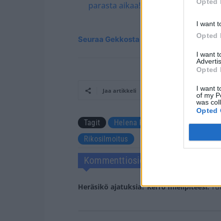
Opted 
parasta aikaa! – Katso kauniit kuvat
I want t
Opted 
Seuraa Gekkosta Instagramissa
I want 
Advertis
Opted 
I want t
Jaa artikkeli
of my P
was col
Opted 
Tagit
Helena Koivu
Kakskerta
Rikosilmoitus
Kommenttiosio
Heräsikö ajatuksia? Kerro mielipiteesi.
Tu