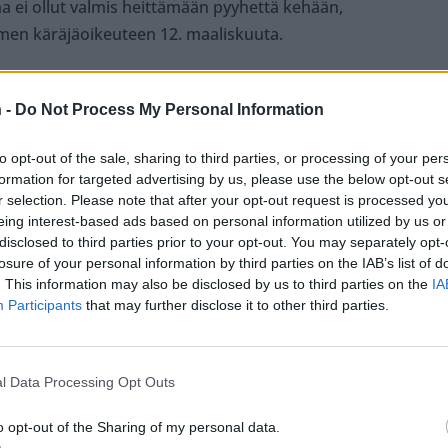
na ei ollut valmis heittämään pyyhettä kehään,
omen käräjäoikeuteen 12. maaliskuuta.
020, mutta kiinteistösota jatkuu yhä, eikä rauhaa
 -
Do Not Process My Personal Information
illa on kolme yhteistä lasta, jotka ovat tietenkin
to opt-out of the sale, sharing to third parties, or processing of your per
formation for targeted advertising by us, please use the below opt-out s
 Mikko Koivun taistelusta:
r selection. Please note that after your opt-out request is processed y
eing interest-based ads based on personal information utilized by us or
disclosed to third parties prior to your opt-out. You may separately opt-
an – Poliisi paikalle
losure of your personal information by third parties on the IAB’s list of
ten Mikolla voi olla oma laki”
. This information may also be disclosed by us to third parties on the
IA
Participants
that may further disclose it to other third parties.
l Data Processing Opt Outs
ulee vielä päivä, kun tämä kaikki loppuu”
o opt-out of the Sharing of my personal data.
aikaan Mikon kaunis Natalie-vaimo elää elämänsä