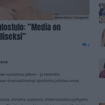
Helena Koivu / Instagram
ulostulo: ”Media on
lliseksi”
3
senä.
ivu
vuodattaa jälleen – ja tietenkin
kaan dramaattisempi ajankohta julistaa omaa
tuskaa, uhriutta, paatosta, itsekruunattua pyhyyttä