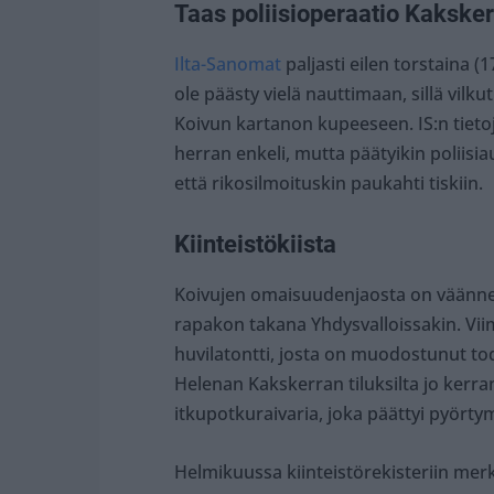
Taas poliisioperaatio Kakske
Ilta-Sanomat
paljasti eilen torstaina (
ole päästy vielä nauttimaan, sillä vilkut
Koivun kartanon kupeeseen. IS:n tieto
herran enkeli, mutta päätyikin poliisiau
että rikosilmoituskin paukahti tiskiin.
Kiinteistökiista
Koivujen omaisuudenjaosta on väännet
rapakon takana Yhdysvalloissakin. Vii
huvilatontti, josta on muodostunut tode
Helenan Kakskerran tiluksilta jo kerra
itkupotkuraivaria, joka päättyi pyört
Helmikuussa kiinteistörekisteriin merk