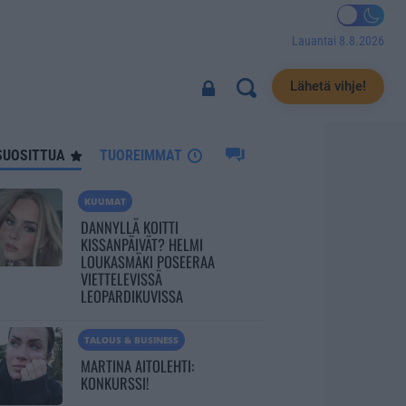
Lauantai 8.8.2026
1627
Lähetä vihje!
SUOSITTUA
TUOREIMMAT
KUUMAT
DANNYLLÄ KOITTI
KISSANPÄIVÄT? HELMI
LOUKASMÄKI POSEERAA
VIETTELEVISSÄ
LEOPARDIKUVISSA
TALOUS & BUSINESS
MARTINA AITOLEHTI:
KONKURSSI!