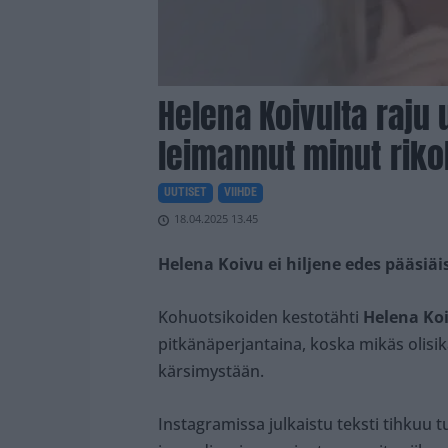
Helena Koivulta raju 
leimannut minut riko
UUTISET
VIIHDE
18.04.2025 13.45
Helena Koivu ei hiljene edes pääsiäi
Kohuotsikoiden kestotähti
Helena Ko
pitkänäperjantaina, koska mikäs olisi
kärsimystään.
Instagramissa julkaistu teksti tihkuu 