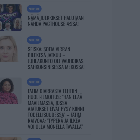
VIIHDE
NÄMÄ JULKKIKSET HALUTAAN
NÄHDÄ PACTHOUSE 4:SSÄ!
VIIHDE
SEISKA: SOFIA VIRRAN
BILEKESÄ JATKUU –
JUHLAKUNTO OLI VAUHDIKAS
SÄHKÖNSINISESSÄ MEKOSSA!
VIIHDE
FATIM DIARRASTA TEHTIIN
HUOLI-ILMOITUS: ”HÄN ELÄÄ
MAAILMASSA, JOSSA
AJATUKSET EIVÄT PYSY KIINNI
TODELLISUUDESSA” – FATIM
RAIVOAA: ”TYPERÄ JA ILKEÄ
VOI OLLA MONELLA TAVALLA”