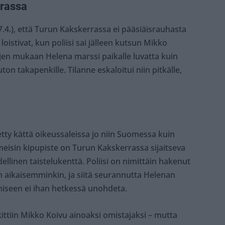
rrassa
17.4.), että Turun Kakskerrassa ei pääsiäisrauhasta
 loistivat, kun poliisi sai jälleen kutsun Mikko
jen mukaan Helena marssi paikalle luvatta kuin
ton takapenkille. Tilanne eskaloitui niin pitkälle,
ty kättä oikeussaleissa jo niin Suomessa kuin
meisin kipupiste on Turun Kakskerrassa sijaitseva
llinen taistelukenttä. Poliisi on nimittäin hakenut
n aikaisemminkin, ja siitä seurannutta Helenan
ymiseen ei ihan hetkessä unohdeta.
ittiin Mikko Koivu ainoaksi omistajaksi – mutta