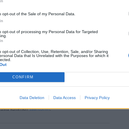
In
!
o opt-out of the Sale of my Personal Data.
In
to opt-out of processing my Personal Data for Targeted
ing.
In
Teksti:
Toimitus
o opt-out of Collection, Use, Retention, Sale, and/or Sharing
ersonal Data that Is Unrelated with the Purposes for which it
lected.
Out
Mikko Koivu
Pääsiäinen
Poliisi
CONFIRM
Data Deletion
Data Access
Privacy Policy
tustu kuitenkin
sääntöihin
.