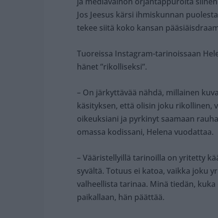
ja mediavainon orjantappuroita siihen m
Jos Jeesus kärsi ihmiskunnan puolesta
tekee siitä koko kansan pääsiäisdraa
Tuoreissa Instagram-tarinoissaan Hele
hänet ”rikolliseksi”.
– On järkyttävää nähdä, millainen kuv
käsityksen, että olisin joku rikollinen
oikeuksiani ja pyrkinyt saamaan rauha
omassa kodissani, Helena vuodattaa.
– Vääristellyillä tarinoilla on yritetty
syvältä. Totuus ei katoa, vaikka joku y
valheellista tarinaa. Minä tiedän, kuka 
paikallaan, hän päättää.