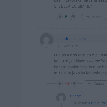
kaikin tavoin uhriutua ja s
SIIVELLA LOISIMINEN
5
Vastaa
itse piru mieheksi
1 vuosi sitten
Luojan kiitos että en ole kos
Koivu,täysipäinen swkitsofreen
kanssa sovinnossa kun on itse
mikä sika joka luulee voivans
-4
Vastaa
Sandy
Vastaa
itse piru mi