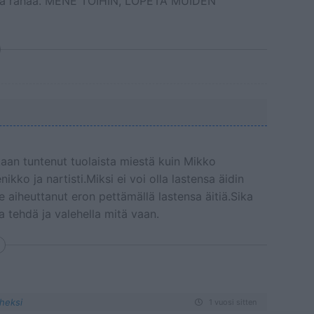
aada rahaa. MENE TÖIHIN, LOPETA MUIDEN
kaan tuntenut tuolaista miestä kuin Mikko
ikko ja nartisti.Miksi ei voi olla lastensa äidin
 aiheuttanut eron pettämällä lastensa äitiä.Sika
a tehdä ja valehella mitä vaan.
eheksi
1 vuosi sitten