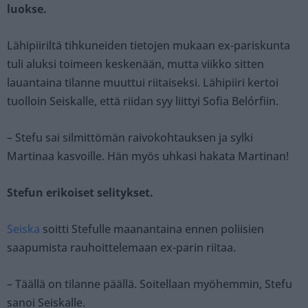
luokse.
Lähipiiriltä tihkuneiden tietojen mukaan ex-pariskunta
tuli aluksi toimeen keskenään, mutta viikko sitten
lauantaina tilanne muuttui riitaiseksi. Lähipiiri kertoi
tuolloin Seiskalle, että riidan syy liittyi Sofia Belórfiin.
– Stefu sai silmittömän raivokohtauksen ja sylki
Martinaa kasvoille. Hän myös uhkasi hakata Martinan!
Stefun erikoiset selitykset.
Seiska
soitti Stefulle maanantaina ennen poliisien
saapumista rauhoittelemaan ex-parin riitaa.
– Täällä on tilanne päällä. Soitellaan myöhemmin, Stefu
sanoi Seiskalle.