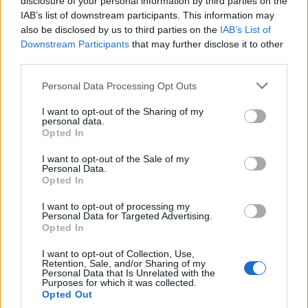
disclosure of your personal information by third parties on the
IAB’s list of downstream participants. This information may
also be disclosed by us to third parties on the
IAB’s List of
Downstream Participants
that may further disclose it to other
third parties.
Personal Data Processing Opt Outs
I want to opt-out of the Sharing of my
personal data.
Opted In
A POST SHARED BY STEFAN THERMAN (@STEFUTHERMAN)
I want to opt-out of the Sale of my
Personal Data.
Opted In
I want to opt-out of processing my
Seuraa Gekkosta Instagramissa
Personal Data for Targeted Advertising.
Opted In
I want to opt-out of Collection, Use,
Retention, Sale, and/or Sharing of my
Teksti:
Toimitus
Personal Data that Is Unrelated with the
Purposes for which it was collected.
Opted Out