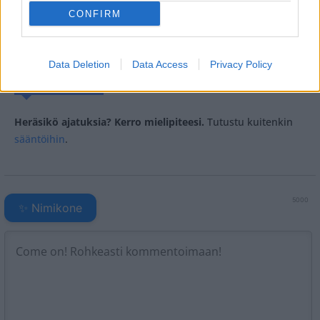
CONFIRM
Tagit
Julkkikset
Kolmiodraama
Martina Aitolehti
Sofia Belórf
Stefan Therman
Data Deletion
Data Access
Privacy Policy
Kommenttiosio
Heräsikö ajatuksia? Kerro mielipiteesi.
Tutustu kuitenkin
sääntöihin
.
5000
✨ Nimikone