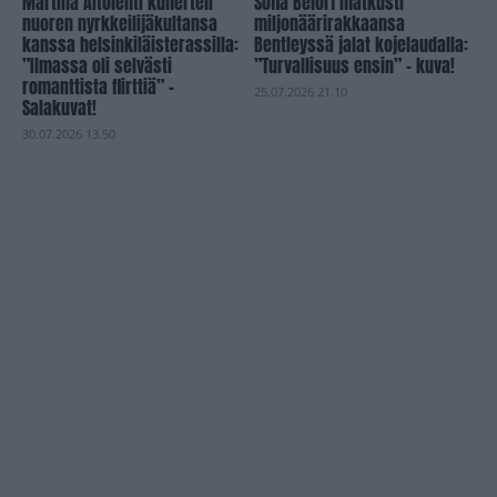
Martina Aitolehti kuherteli
Sofia Belórf matkusti
nuoren nyrkkeilijäkultansa
miljonäärirakkaansa
kanssa helsinkiläisterassilla:
Bentleyssä jalat kojelaudalla:
”Ilmassa oli selvästi
”Turvallisuus ensin” – kuva!
romanttista flirttiä” –
25.07.2026 21.10
Salakuvat!
30.07.2026 13.50