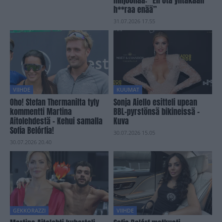
h**raa enää”
31.07.2026 17.55
VIIHDE
KUUMAT
Oho! Stefan Thermanilta tyly
Sonja Aiello esitteli upean
kommentti Martina
BBL-pyrstönsä bikineissä –
Aitolehdestä – Kehui samalla
Kuva
Sofia Belórfia!
30.07.2026 15.05
30.07.2026 20.40
GEKKORAZZI
VIIHDE