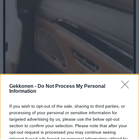
Gekkonen -
Do Not Process My Personal
Information
If you wish to opt-out of the sale, sharing to third parties, or
processing of your personal or sensitive information for
targeted advertising by us, please use the below opt-out
Kuvakaappaus: Sofia Belórf Instagram Stories
section to confirm your selection. Please note that after your
Seuraa Gekkosta Instagramissa
opt-out request is processed you may continue seeing
interest-based ads based on personal information utilized by