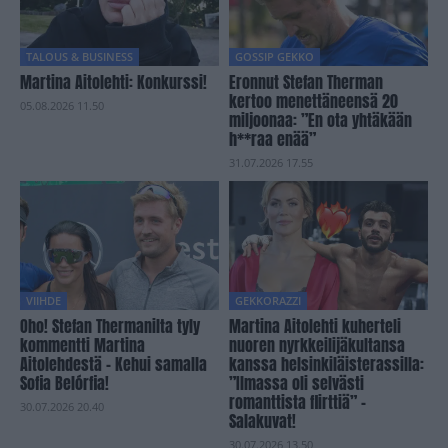
TALOUS & BUSINESS
GOSSIP GEKKO
Martina Aitolehti: Konkurssi!
Eronnut Stefan Therman
kertoo menettäneensä 20
05.08.2026 11.50
miljoonaa: ”En ota yhtäkään
h**raa enää”
31.07.2026 17.55
VIIHDE
GEKKORAZZI
Oho! Stefan Thermanilta tyly
Martina Aitolehti kuherteli
kommentti Martina
nuoren nyrkkeilijäkultansa
Aitolehdestä – Kehui samalla
kanssa helsinkiläisterassilla:
Sofia Belórfia!
”Ilmassa oli selvästi
romanttista flirttiä” –
30.07.2026 20.40
Salakuvat!
30.07.2026 13.50