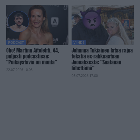
PODCAST
VIIHDE
Oho! Martina Aitolehti, 44,
Johanna Tukiainen lataa rajua
paljasti podcastissa:
tekstiä ex-rakkaastaan
”Poikaystäviä on monta”
Joonaksesta: ”Saatanan
lähettämä”
22.07.2026 10.05
05.07.2026 17.00