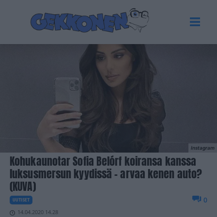
Instagram
Kohukaunotar Sofia Belórf koiransa kanssa
luksusmersun kyydissä – arvaa kenen auto?
(KUVA)
0
UUTISET
14.04.2020 14.28