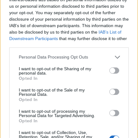
us or personal information disclosed to third parties prior to
your opt-out. You may separately opt-out of the further
Teksti:
Toimitus
disclosure of your personal information by third parties on the
IAB’s list of downstream participants. This information may
also be disclosed by us to third parties on the
IAB’s List of
Downstream Participants
that may further disclose it to other
third parties.
Tagit
Auto
Ero
Julkkikset
Kolmiodraama
Personal Data Processing Opt Outs
Martina Aitolehti
Mersu
Sofia Belórf
I want to opt-out of the Sharing of my
personal data.
Kommenttiosio
Opted In
Heräsikö ajatuksia? Kerro mielipiteesi.
Tutustu kuitenkin
I want to opt-out of the Sale of my
Personal Data.
sääntöihin
.
Opted In
I want to opt-out of processing my
Personal Data for Targeted Advertising.
Opted In
5000
✨ Nimikone
I want to opt-out of Collection, Use,
Retention, Sale, and/or Sharing of my