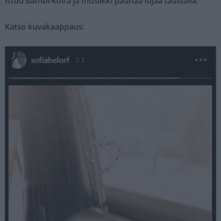
istuu Bambi-koira ja musiikki pauhaa lujaa taustalla.
Katso kuvakaappaus: