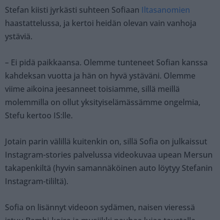
Stefan kiisti jyrkästi suhteen Sofiaan
Iltasanomien
haastattelussa, ja kertoi heidän olevan vain vanhoja
ystäviä.
– Ei pidä paikkaansa. Olemme tunteneet Sofian kanssa
kahdeksan vuotta ja hän on hyvä ystäväni. Olemme
viime aikoina jeesanneet toisiamme, sillä meillä
molemmilla on ollut yksityiselämässämme ongelmia,
Stefu kertoo IS:lle.
Jotain parin välillä kuitenkin on, sillä Sofia on julkaissut
Instagram-stories palvelussa videokuvaa upean Mersun
takapenkiltä (hyvin samannäköinen auto löytyy Stefanin
Instagram-tililtä).
Sofia on lisännyt videoon sydämen, naisen vieressä