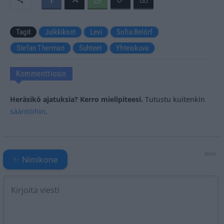
Tagit
Julkkikset
Levi
Sofia Belórf
Stefan Therman
Suhteet
Yhteiskuva
Kommenttiosio
Heräsikö ajatuksia? Kerro mielipiteesi.
Tutustu kuitenkin
sääntöihin
.
5000
✨ Nimikone