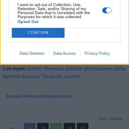
I want to opt-out of Collection, Use,
Retention, Sale, and/or Sharing of my
Personal Data that Is Unrelated with the
Purposes for which it was collected.
Opted Out
CONFIRM
A POST SHARED BY SOFIA JESSICA (@SOFIABELORF)
ON
JUL
Data Deletion
Data Access
Privacy Policy
Lue myös:
Stefan Therman julkaisi yhteiskuvan Sofia
Belórfin kanssa: ”Huipulla tuulee”
Seuraa Gekkosta Instagramissa
Teksti:
Toimitus