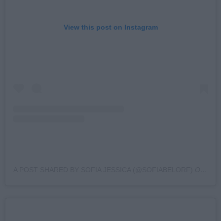
View this post on Instagram
A POST SHARED BY SOFIA JESSICA (@SOFIABELORF)
ON
JUL