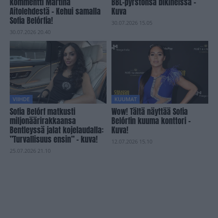
kommentti Martina
BBL-pyrstönsä bikineissä –
Aitolehdestä – Kehui samalla
Kuva
Sofia Belórfia!
30.07.2026 15.05
30.07.2026 20.40
VIIHDE
KUUMAT
Sofia Belórf matkusti
Wow! Tältä näyttää Sofia
miljonäärirakkaansa
Belórfin kuuma konttori –
Bentleyssä jalat kojelaudalla:
Kuva!
”Turvallisuus ensin” – kuva!
12.07.2026 15.10
25.07.2026 21.10