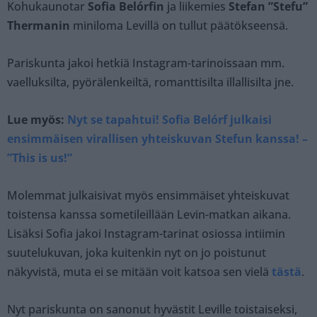
Kohukaunotar
Sofia Belórfin
ja liikemies
Stefan ”Stefu”
Thermanin
miniloma Levillä on tullut päätökseensä.
Pariskunta jakoi hetkiä Instagram-tarinoissaan mm.
vaelluksilta, pyörälenkeiltä, romanttisilta illallisilta jne.
Lue myös:
Nyt se tapahtui! Sofia Belórf julkaisi
ensimmäisen virallisen yhteiskuvan Stefun kanssa! –
”This is us!”
Molemmat julkaisivat myös ensimmäiset yhteiskuvat
toistensa kanssa sometileillään Levin-matkan aikana.
Lisäksi Sofia jakoi Instagram-tarinat osiossa intiimin
suutelukuvan, joka kuitenkin nyt on jo poistunut
näkyvistä, muta ei se mitään voit katsoa sen vielä
tästä
.
Nyt pariskunta on sanonut hyvästit Leville toistaiseksi,