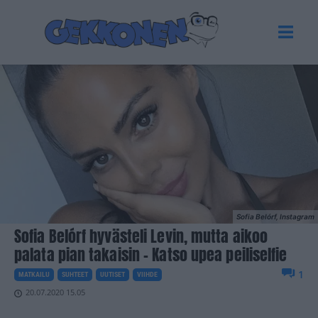
Sofia Belórf, Instagram
Sofia Belórf hyvästeli Levin, mutta aikoo
palata pian takaisin – Katso upea peiliselfie
1
MATKAILU
SUHTEET
UUTISET
VIIHDE
20.07.2020 15.05