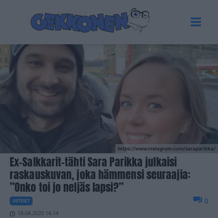
https://www.instagram.com/saraparikka/
Ex-Salkkarit-tähti Sara Parikka julkaisi
raskauskuvan, joka hämmensi seuraajia:
”Onko toi jo neljäs lapsi?”
0
UUTISET
18.04.2020 14.14