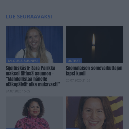
LUE SEURAAVAKSI
TALOUS & BUSINESS
UUTISET
Sijoituskästi: Sara Parikka
Suomalaisen somevaikuttajan
maksoi äitinsä asunnon –
lapsi kuoli
”Mahdollistaa hänelle
20.07.2026 21.55
eläkepäivät aika mukavasti”
24.07.2026 15.05