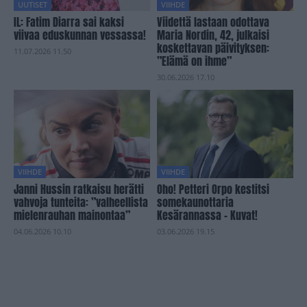
UUTISET
VIIHDE
IL: Fatim Diarra sai kaksi
Viidettä lastaan odottava
viivaa eduskunnan vessassa!
Maria Nordin, 42, julkaisi
koskettavan päivityksen:
11.07.2026 11.50
”Elämä on ihme”
30.06.2026 17.10
VIIHDE
VIIHDE
Janni Hussin ratkaisu herätti
Oho! Petteri Orpo kestitsi
vahvoja tunteita: ”valheellista
somekaunottaria
mielenrauhan mainontaa”
Kesärannassa – Kuvat!
04.06.2026 10.10
03.06.2026 19.15