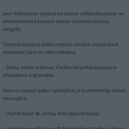
Juuri kolmannen tyttärensä saanut salkkarikaunotar on
ensimmäisessä kuvassa pienen vauvansa kanssa
sängyllä.
Toisessa kuvassa kaikki näyttää samalta, mutta tässä
otoksessa Sara on vielä raskaana.
– Sama, mutta erilainen, Parikka kirjoittaa kuvaparin
yhteydessä englanniksi.
Kuva on saanut paljon tykkäyksiä ja kommentteja naisen
seuraajilta.
– Ihanat kuvat 😭, kehuu eräs tippa linssissä.
– Voi rakkaus mikä kuva 😍 Kaikkea hyvää teille ja ihania