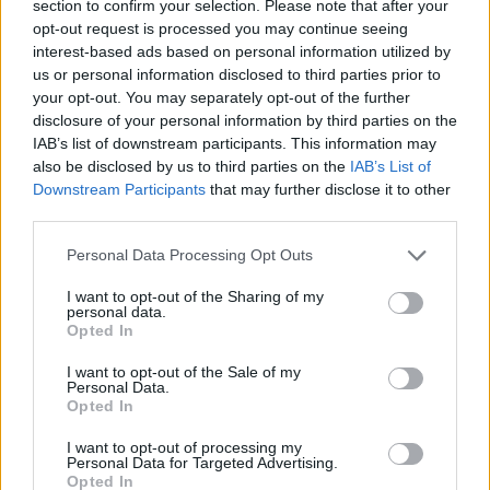
section to confirm your selection. Please note that after your
SAME SAME BUT DIFFERENT🤰🏼🤱🏼
opt-out request is processed you may continue seeing
A POST SHARED BY
SARA PARIKKA
(@SARAPARIKKA) ON
APR 
interest-based ads based on personal information utilized by
us or personal information disclosed to third parties prior to
your opt-out. You may separately opt-out of the further
disclosure of your personal information by third parties on the
Seuraa Gekkosta Instagramissa
IAB’s list of downstream participants. This information may
also be disclosed by us to third parties on the
IAB’s List of
Downstream Participants
that may further disclose it to other
third parties.
Teksti:
Toimitus
Personal Data Processing Opt Outs
I want to opt-out of the Sharing of my
personal data.
Opted In
Tagit
Julkkikset
Mikko Parikka
Raskaus
I want to opt-out of the Sale of my
Salatut elämät
Sara Parikka
Vauva
Personal Data.
Opted In
Kommenttiosio
I want to opt-out of processing my
Personal Data for Targeted Advertising.
Opted In
Heräsikö ajatuksia? Kerro mielipiteesi.
Tutustu kuitenkin