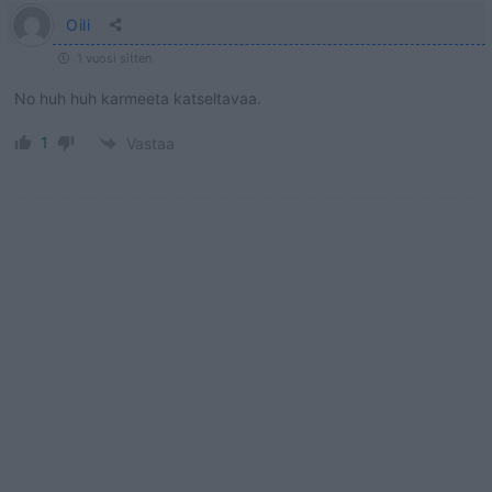
Oili
1 vuosi sitten
No huh huh karmeeta katseltavaa.
1
Vastaa