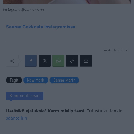
Instagram: @sannamarin
Seuraa Gekkosta Instagramissa
Teksti:
Toimitus
Tagit
New York
Sanna Marin
Kommenttiosio
Heräsikö ajatuksia? Kerro mielipiteesi.
Tutustu kuitenkin
sääntöihin
.