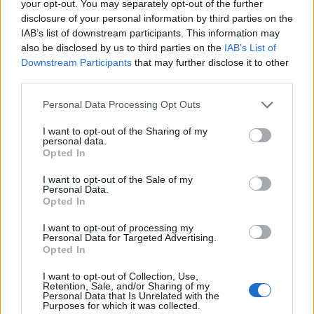
your opt-out. You may separately opt-out of the further
itsetunto ja huono muisti. Kuvat käsitellään niin huonosti, että
disclosure of your personal information by third parties on the
tyhminkin näkee, että filttereitä käytetty suuressa määrin.
IAB’s list of downstream participants. This information may
Säälittävä
also be disclosed by us to third parties on the
IAB’s List of
Downstream Participants
that may further disclose it to other
4
Vastaa
third parties.
Personal Data Processing Opt Outs
I want to opt-out of the Sharing of my
Sandy
personal data.
Opted In
1 vuosi sitten
I want to opt-out of the Sale of my
Hänellä ei näytä enää olevan muuta näyteltävää kuin nuo
Personal Data.
varpaansa joka kuvassa. Mitä noissa muka on jotakin niin
Opted In
erikoista. Kunhan muijalla on aiheet loppuneet niin pitää nyt
varpaitaan esitellä. No samahan se miten sen järkensä menettää.
I want to opt-out of processing my
Personal Data for Targeted Advertising.
Opted In
7
Vastaa
I want to opt-out of Collection, Use,
Retention, Sale, and/or Sharing of my
Personal Data that Is Unrelated with the
Purposes for which it was collected.