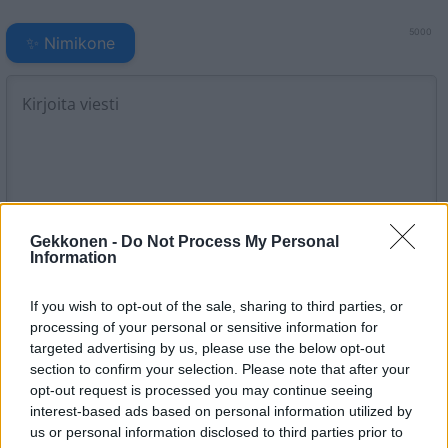
5000
✨ Nimikone
Gekkonen -
Do Not Process My Personal
Information
5
KOMMENTTIA
If you wish to opt-out of the sale, sharing to third parties, or
processing of your personal or sensitive information for
targeted advertising by us, please use the below opt-out
section to confirm your selection. Please note that after your
Peppi
opt-out request is processed you may continue seeing
1 vuosi sitten
interest-based ads based on personal information utilized by
us or personal information disclosed to third parties prior to
Mä olen jo vuosia sanonut, että on blörö kakkonen. Huono