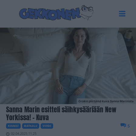
Grokin piirtämä kuva Sanna Marinista.
Sanna Marin esitteli säihkysääriään New
Yorkissa! – Kuva
5
KUUMAT
MATKAILU
VIIHDE
02.04.2025 11.25