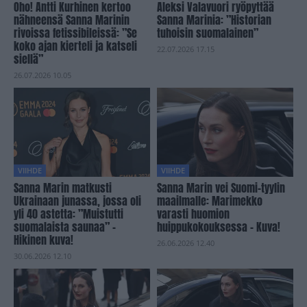
Oho! Antti Kurhinen kertoo
Aleksi Valavuori ryöpyttää
nähneensä Sanna Marinin
Sanna Marinia: ”Historian
rivoissa fetissibileissä: ”Se
tuhoisin suomalainen”
koko ajan kierteli ja katseli
22.07.2026 17.15
siellä”
26.07.2026 10.05
VIIHDE
VIIHDE
Sanna Marin matkusti
Sanna Marin vei Suomi-tyylin
Ukrainaan junassa, jossa oli
maailmalle: Marimekko
yli 40 astetta: ”Muistutti
varasti huomion
suomalaista saunaa” –
huippukokouksessa – Kuva!
Hikinen kuva!
26.06.2026 12.40
30.06.2026 12.10