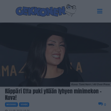
Kuva: Tomi Natri / All Over Press
Räppäri Etta puki yllään lyhyen minimekon –
Kuva!
0
MUSIIKKI
VIIHDE
11.05.2023 19.56