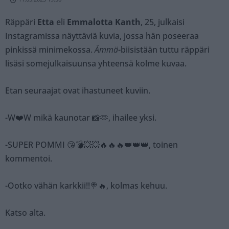
Räppäri
Etta
eli
Emmalotta Kanth
, 25, julkaisi
Instagramissa näyttäviä kuvia, jossa hän poseeraa
pinkissä minimekossa.
Ämmä
-biisistään tuttu räppäri
lisäsi somejulkaisuunsa yhteensä kolme kuvaa.
Etan seuraajat ovat ihastuneet kuviin.
-W❤️W mikä kaunotar 📸🫶, ihailee yksi.
-SUPER POMMI 😘💣💥💥🔥🔥🔥👑👑👑, toinen
kommentoi.
-Ootko vähän karkkii!!🍭🔥, kolmas kehuu.
Katso alta.