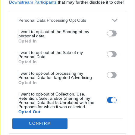
Downstream Participants
that may further disclose it to other
Tagit
Etta
Lyhyt mekko
Räppäri
third parties.
Kommenttiosio
Personal Data Processing Opt Outs
I want to opt-out of the Sharing of my
Heräsikö ajatuksia? Kerro mielipiteesi.
Tutustu kuitenkin
personal data.
sääntöihin
.
Opted In
I want to opt-out of the Sale of my
Personal Data.
Opted In
5000
✨ Nimikone
I want to opt-out of processing my
Personal Data for Targeted Advertising.
Opted In
I want to opt-out of Collection, Use,
Retention, Sale, and/or Sharing of my
Personal Data that Is Unrelated with the
Purposes for which it was collected.
Opted Out
CONFIRM