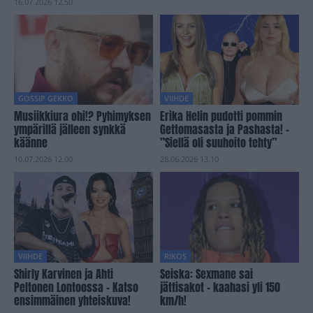
16.07.2026 12.50
GOSSIP GEKKO
VIIHDE
Musiikkiura ohi!? Pyhimyksen
Erika Helin pudotti pommin
ympärillä jälleen synkkä
Gettomasasta ja Pashasta! –
käänne
”Siellä oli suuhoito tehty”
10.07.2026 12.00
28.06.2026 13.10
VIIHDE
RIKOS
Shirly Karvinen ja Ahti
Seiska: Sexmane sai
Peltonen Lontoossa – Katso
jättisakot – kaahasi yli 150
ensimmäinen yhteiskuva!
km/h!