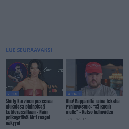
LUE SEURAAVAKSI
VIIHDE
OHHOH!
Shirly Karvinen poseeraa
Oho! Räppäriltä rajua tekstiä
niukoissa bikineissä
Pyhimykselle: ”Sä kuolit
kotiterassillaan – Näin
mulle” – Katso kohuvideo
poikaystävä Ahti reagoi
12.07.2026 17.15
näkyyn!