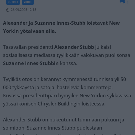
1
UUTISET
VIIHDE
26.09.2025 12.15
Alexander ja Suzanne Innes-Stubb loistavat New
Yorkin yötaivaan alla.
Tasavallan presidentti
Alexander Stubb
julkaisi
sosiaalisessa mediassa tyylikkään valokuvan puolisonsa
Suzanne Innes-Stubbin
kanssa.
Tyylikäs otos on kerännyt kymmenessä tunnissa yli 50
000 tykkäystä ja satoja ihastelevia kommentteja.
Kuvassa presidenttipari hymyilee New Yorkin sykkivässä
yössä ikonisen Chrysler Buildingin loisteessa.
Alexander Stubb on pukeutunut tummaan pukuun ja
solmioon, Suzanne Innes-Stubb puolestaan