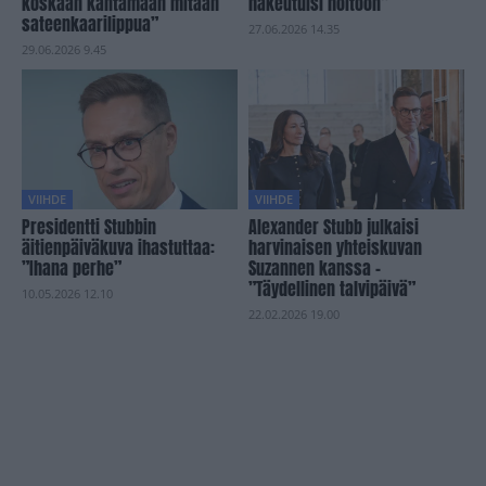
koskaan kantamaan mitään
hakeutuisi hoitoon”
sateenkaarilippua”
27.06.2026 14.35
29.06.2026 9.45
VIIHDE
VIIHDE
Presidentti Stubbin
Alexander Stubb julkaisi
äitienpäiväkuva ihastuttaa:
harvinaisen yhteiskuvan
”Ihana perhe”
Suzannen kanssa –
”Täydellinen talvipäivä”
10.05.2026 12.10
22.02.2026 19.00