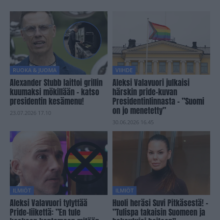
RUOKA & JUOMA
VIIHDE
Alexander Stubb laittoi grillin
Aleksi Valavuori julkaisi
kuumaksi mökillään – katso
härskin pride-kuvan
presidentin kesämenu!
Presidentinlinnasta – ”Suomi
on jo menetetty”
23.07.2026 17.10
30.06.2026 16.45
ILMIÖT
ILMIÖT
Aleksi Valavuori tylyttää
Huoli heräsi Suvi Pitkäsestä! –
Pride-liikettä: ”En tule
”Tulispa takaisin Suomeen ja