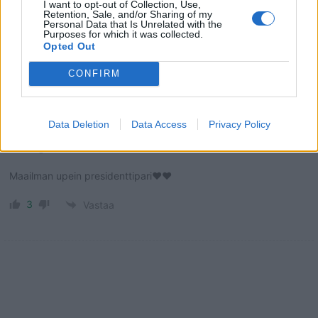
I want to opt-out of Collection, Use,
Retention, Sale, and/or Sharing of my
Personal Data that Is Unrelated with the
Purposes for which it was collected.
Opted Out
CONFIRM
1
KOMMENTTI
Data Deletion
Data Access
Privacy Policy
Jättimäinen metsästäjä1
10 kuukautta sitten
Maailman upein presidenttipari❤️❤️
3
Vastaa