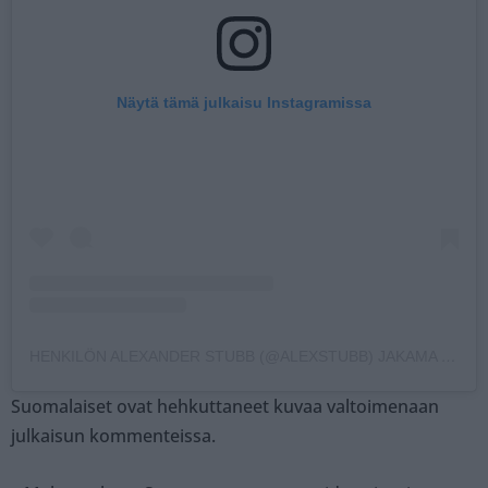
Näytä tämä julkaisu Instagramissa
HENKILÖN ALEXANDER STUBB (@ALEXSTUBB) JAKAMA JULKAISU
Suomalaiset ovat hehkuttaneet kuvaa valtoimenaan
julkaisun kommenteissa.