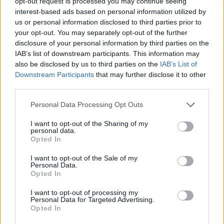
opt-out request is processed you may continue seeing
interest-based ads based on personal information utilized by
Tagit
Alexander Stubb
New York
Presidenttipari
us or personal information disclosed to third parties prior to
your opt-out. You may separately opt-out of the further
Suzanne Innes-Stubb
disclosure of your personal information by third parties on the
IAB’s list of downstream participants. This information may
Kommenttiosio
also be disclosed by us to third parties on the
IAB’s List of
Downstream Participants
that may further disclose it to other
third parties.
Heräsikö ajatuksia? Kerro mielipiteesi.
Tutustu kuitenkin
sääntöihin
.
Personal Data Processing Opt Outs
I want to opt-out of the Sharing of my
personal data.
Opted In
5000
✨ Nimikone
I want to opt-out of the Sale of my
Personal Data.
Opted In
I want to opt-out of processing my
Personal Data for Targeted Advertising.
Opted In