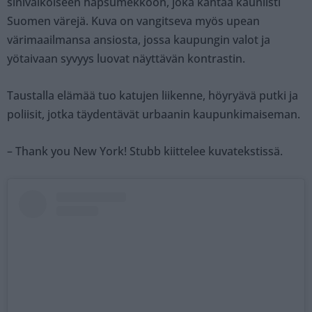
sinivalkoiseen hapsumekkoon, joka kantaa kauniisti
Suomen värejä. Kuva on vangitseva myös upean
värimaailmansa ansiosta, jossa kaupungin valot ja
yötaivaan syvyys luovat näyttävän kontrastin.
Taustalla elämää tuo katujen liikenne, höyryävä putki ja
poliisit, jotka täydentävät urbaanin kaupunkimaiseman.
– Thank you New York! Stubb kiittelee kuvatekstissä.