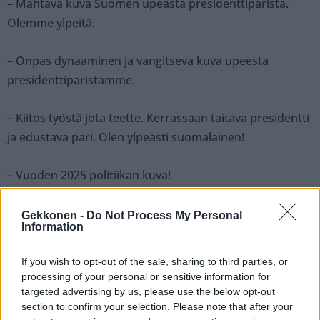
– Mahtava kuva Suomen upeasta presidenttiparista.
Olemme ylpeitä.
– Onpas dynaaminen ja vangitseva kuva upeesta
presidenttiparistamme.
– Kiitos työstä jota teette. Kerrassaan taitava presidentti
ja edustava pari. Olen ylpeästi suomalainen!
– Vuoden 2025 politiikan kuva!
Gekkonen -
Do Not Process My Personal
Seuraa Gekkosta Instagramissa
Information
If you wish to opt-out of the sale, sharing to third parties, or
processing of your personal or sensitive information for
Teksti:
Toimitus
targeted advertising by us, please use the below opt-out
section to confirm your selection. Please note that after your