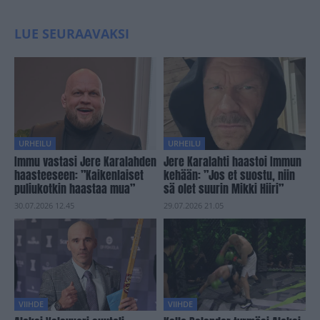
LUE SEURAAVAKSI
URHEILU
URHEILU
Immu vastasi Jere Karalahden
Jere Karalahti haastoi Immun
haasteeseen: ”Kaikenlaiset
kehään: ”Jos et suostu, niin
puliukotkin haastaa mua”
sä olet suurin Mikki Hiiri”
30.07.2026 12.45
29.07.2026 21.05
VIIHDE
VIIHDE