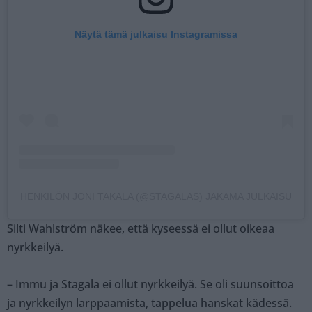
Näytä tämä julkaisu Instagramissa
HENKILÖN JONI TAKALA (@STAGALAS) JAKAMA JULKAISU
Silti Wahlström näkee, että kyseessä ei ollut oikeaa
nyrkkeilyä.
– Immu ja Stagala ei ollut nyrkkeilyä. Se oli suunsoittoa
ja nyrkkeilyn larppaamista, tappelua hanskat kädessä.