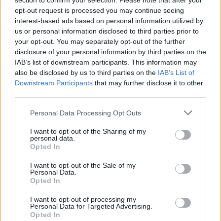
section to confirm your selection. Please note that after your
opt-out request is processed you may continue seeing
interest-based ads based on personal information utilized by
– Se on täysin eri asia kuin pugilismin jalo taide. Se on
us or personal information disclosed to third parties prior to
epäkunniottavaa lajia ja sen harrastajia kohtaan ja tuo
your opt-out. You may separately opt-out of the further
saleille porukkaa vääristä syistä ja väärällä asenteella.
disclosure of your personal information by third parties on the
IAB’s list of downstream participants. This information may
also be disclosed by us to third parties on the
IAB’s List of
Eva kertoo, että hän on itse yrittänyt puhdistaa
Downstream Participants
that may further disclose it to other
nyrkkeilyn mainetta parikymmentä vuotta.
third parties.
Personal Data Processing Opt Outs
– Nyt tuntuu, että mennään toiseen suuntaan.
I want to opt-out of the Sharing of my
personal data.
– Silti se aina vaatii ballseja astua kehään, ja maailma
Opted In
tuntuu tällä hetkellä kaipaavan tappeluita, jossa yleisö
I want to opt-out of the Sale of my
pääsee päästelemään höyryjä. Mutta nyrkkeilyn
Personal Data.
Opted In
kannalta se on taantumista vuosisatoja taaksepäin, Eva
päättää.
I want to opt-out of processing my
Personal Data for Targeted Advertising.
Opted In