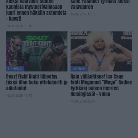
Aleksi Valavuori suuteli
Kalle Palander tyrmäsi Aleksi
kaunista mysteerivaimoaan
Valavuoren
juuri ennen häkkiin astumista
14.06.2026 0.15
– kuvat!
14.06.2026 13.15
URHEILU
OHHOH!
Beazt Fight Night lähestyy –
Raju välikohtaus! Ice Cage -
tässä illan koko ottelukortti ja
tähti Magamed ”Maga” Gadiev
aikataulut
tyrkkäsi naisen mereen
Helsingissä! – Video
13.06.2026 15.40
07.06.2026 5.00