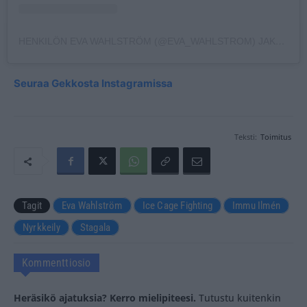
HENKILÖN EVA WAHLSTRÖM (@EVA_WAHLSTROM) JAKAMA JULKAISU
Seuraa Gekkosta Instagramissa
Teksti:
Toimitus
Tagit
Eva Wahlström
Ice Cage Fighting
Immu Ilmén
Nyrkkeily
Stagala
Kommenttiosio
Heräsikö ajatuksia? Kerro mielipiteesi.
Tutustu kuitenkin