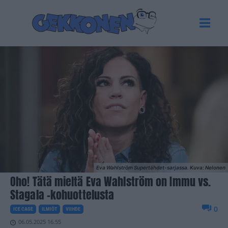
Eva Wahlström Supertähdet-sarjassa. Kuva: Nelonen
Oho! Tätä mieltä Eva Wahlström on Immu vs.
Stagala -kohuottelusta
0
ICE CAGE
ILMIÖT
VIIHDE
06.05.2025 16.55