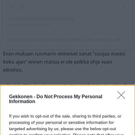
HENKILÖN EVA WAHLSTRÖM (@EVA_WAHLSTROM) JAKAMA JULKAISU
Evan mukaan tuomarin viimeiset sanat ”suojaa itseäsi
koko ajan” ennen matsia ei ole pelkkä ohje vaan
elinehto.
– Nyrkkeilijän kuuluu ymmärtää, että kehässä voi kuolla
– tai tappaa toisen. Pää ei ole alaisin, eikä se ole lyömistä
Gekkonen -
Do Not Process My Personal
varten.
Information
If you wish to opt-out of the sale, sharing to third parties, or
Evan mukaan rahasta tappeleminen ja tajunnan
processing of your personal or sensitive information for
menettäminen ei ole nyrkkeilyä eikä sitä pitäisi
targeted advertising by us, please use the below opt-out
sellaiseksi kutsua.