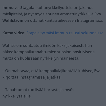
Immu
vs.
Stagala
-kohunyrkkeilyottelu on jakanut
mielipiteitä, ja nyt myös entinen ammattinyrkkeilijä
Eva
Wahlström
on ottanut kantaa aiheeseen Instagramissa.
Katso video:
Stagala tyrmäsi Immun rajusti sekunneissa
Wahlström suhtautuu ilmiöön kaksijakoisesti, hän
näkee kamppailutapahtumien suosion positiivisena,
mutta on huolissaan nyrkkeilyn maineesta.
– On mahtavaa, että kamppailulajikentällä kuhisee, Eva
kirjoittaa Instagramissa ja jatkaa:
– Tapahtumat tuo lisää harrastajia myös
nyrkkeilysaleille.