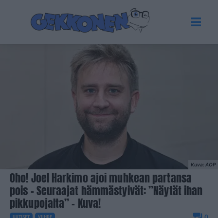
Kuva: AOP
Oho! Joel Harkimo ajoi muhkean partansa
pois – Seuraajat hämmästyivät: ”Näytät ihan
pikkupojalta” – Kuva!
0
UUTISET
VIIHDE