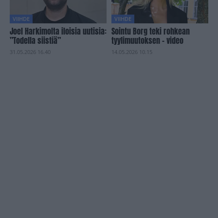
VIIHDE
VIIHDE
Joel Harkimolta iloisia uutisia:
Sointu Borg teki rohkean
”Todella siistiä”
tyylimuutoksen – video
31.05.2026 16.40
14.05.2026 10.15