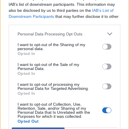
IAB’s list of downstream participants. This information may
– Ja jos parta, sellainen lyhyt ja muotoiltu.
also be disclosed by us to third parties on the
IAB’s List of
Downstream Participants
that may further disclose it to other
third parties.
– Yllättävän hyvin se parta sopikin.
Personal Data Processing Opt Outs
– Ihan viiksetkin pois, ja sitten uusi kuva.
I want to opt-out of the Sharing of my
personal data.
Opted In
– Tuhat kertaa parempi ilman partaa.
I want to opt-out of the Sale of my
Personal Data.
Lue myös:
Joel Harkimo iloitsee: ”Perheeseen on tullut
Opted In
uusi vauva” – kuva!
I want to opt-out of processing my
Personal Data for Targeted Advertising.
Opted In
Tältä Joel näytti parran kanssa:
I want to opt-out of Collection, Use,
Retention, Sale, and/or Sharing of my
Personal Data that Is Unrelated with the
Purposes for which it was collected.
Opted Out