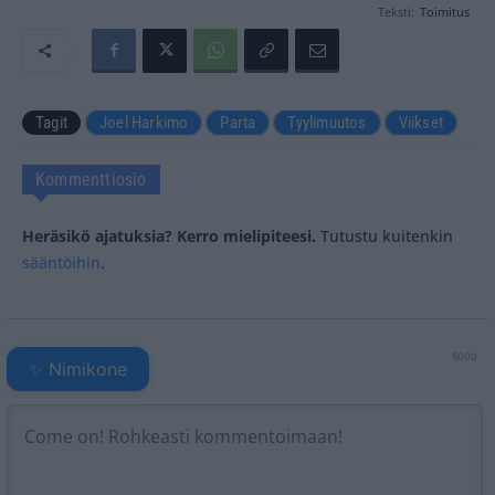
Teksti:
Toimitus
Tagit
Joel Harkimo
Parta
Tyylimuutos
Viikset
Kommenttiosio
Heräsikö ajatuksia? Kerro mielipiteesi.
Tutustu kuitenkin
sääntöihin
.
5000
✨ Nimikone