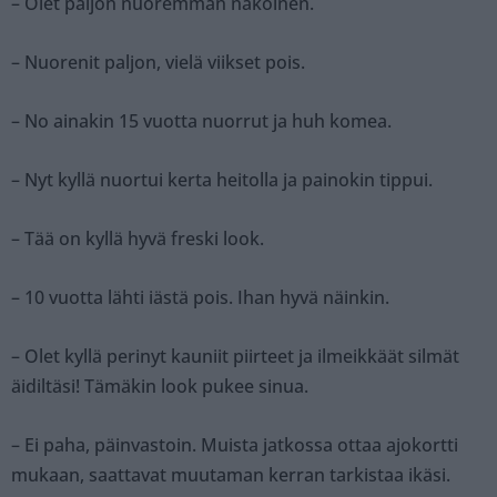
– Olet paljon nuoremman näköinen.
– Nuorenit paljon, vielä viikset pois.
– No ainakin 15 vuotta nuorrut ja huh komea.
– Nyt kyllä nuortui kerta heitolla ja painokin tippui.
– Tää on kyllä hyvä freski look.
– 10 vuotta lähti iästä pois. Ihan hyvä näinkin.
– Olet kyllä perinyt kauniit piirteet ja ilmeikkäät silmät
äidiltäsi! Tämäkin look pukee sinua.
– Ei paha, päinvastoin. Muista jatkossa ottaa ajokortti
mukaan, saattavat muutaman kerran tarkistaa ikäsi.