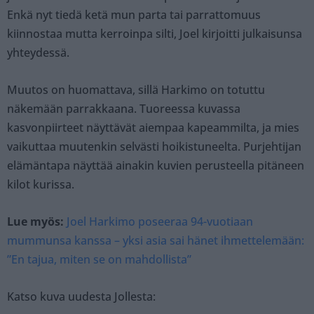
Enkä nyt tiedä ketä mun parta tai parrattomuus
kiinnostaa mutta kerroinpa silti, Joel kirjoitti julkaisunsa
yhteydessä.
Muutos on huomattava, sillä Harkimo on totuttu
näkemään parrakkaana. Tuoreessa kuvassa
kasvonpiirteet näyttävät aiempaa kapeammilta, ja mies
vaikuttaa muutenkin selvästi hoikistuneelta. Purjehtijan
elämäntapa näyttää ainakin kuvien perusteella pitäneen
kilot kurissa.
Lue myös:
Joel Harkimo poseeraa 94-vuotiaan
mummunsa kanssa – yksi asia sai hänet ihmettelemään:
”En tajua, miten se on mahdollista”
Katso kuva uudesta Jollesta: