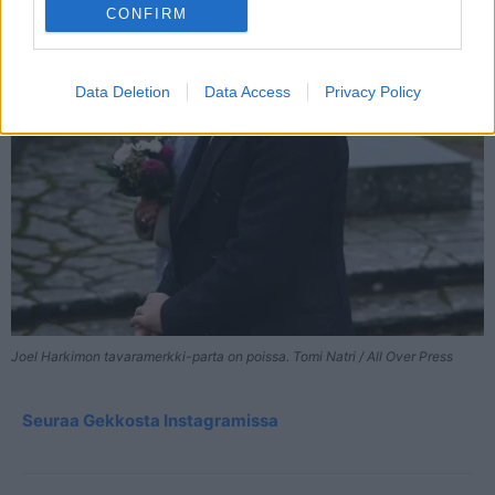
CONFIRM
Data Deletion
Data Access
Privacy Policy
Joel Harkimon tavaramerkki-parta on poissa. Tomi Natri / All Over Press
Seuraa Gekkosta Instagramissa