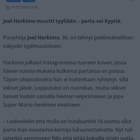
07.07.2026 12.00
Joel Harkimo muutti tyyliään – parta sai kyytiä.
Purjehtija
Joel Harkimo
, 36, on tehnyt poikkeuksellisen
näkyvän tyylimuutoksen.
Harkimo julkaisi Instagramissa tuoreen kuvan, jossa
hänen vuosia mukana kulkenut partansa on poissa.
Täysin siloposkiseksi hän ei kuitenkaan ryhtynyt, sillä
viikset jäivät. Lopputulos on nuorekas, mutta viikset
tuovat lookiin samalla hieman veijarimaisen ja jopa
Super-Mario-henkisen vivahteen.
– Laskeskelin että mulla on kutakuinkin 16 vuotta ollut
parta ihan muutamia kertoja lukuunottamatta. Nyt tuli
jotenkin semmonen fiilis että pitää kokeilla jotain uutta.