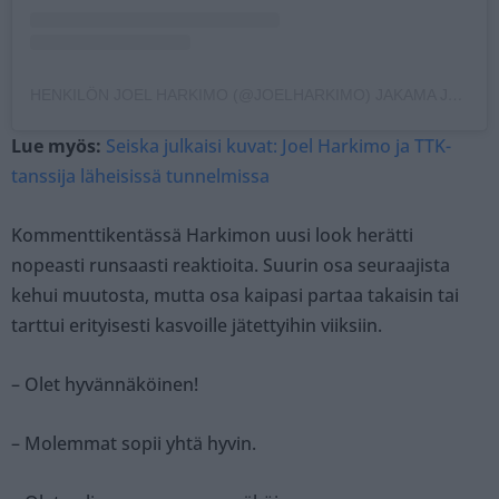
HENKILÖN JOEL HARKIMO (@JOELHARKIMO) JAKAMA JULKAISU
Lue myös:
Seiska julkaisi kuvat: Joel Harkimo ja TTK-
tanssija läheisissä tunnelmissa
Kommenttikentässä Harkimon uusi look herätti
nopeasti runsaasti reaktioita. Suurin osa seuraajista
kehui muutosta, mutta osa kaipasi partaa takaisin tai
tarttui erityisesti kasvoille jätettyihin viiksiin.
– Olet hyvännäköinen!
– Molemmat sopii yhtä hyvin.