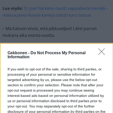
Lue myös:
IS: Joel Harkimo nautti vapaudesta merellä –
maissa Janni Hussin kanssa odotti karu totuus
– Mä katsoin ensin, että pikkuveljesi! Lähti parran
mukana aika monta vuotta.
– Jestas, kun oletkin äitisi näköinen!
Gekkonen -
Do Not Process My Personal
Information
– Nyt olet nuoren näköinen aivan kun 20.
If you wish to opt-out of the sale, sharing to third parties, or
processing of your personal or sensitive information for
– Poke joutuu nyt tarkistaa henkkarit baarin ovella!
targeted advertising by us, please use the below opt-out
section to confirm your selection. Please note that after your
– Ei paha, päinvastoin. Muista jatkossa ottaa ajokortti
opt-out request is processed you may continue seeing
mukaan, saattavat muutaman kerran tarkistaa ikäsi.
interest-based ads based on personal information utilized by
us or personal information disclosed to third parties prior to
your opt-out. You may separately opt-out of the further
– En tiedä, mutta näytät ihan pikkupojalta.
disclosure of your personal information by third parties on the