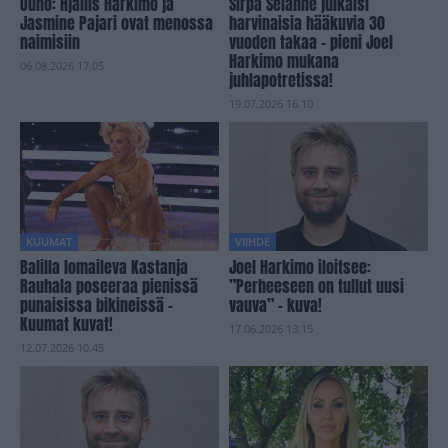
Uuno: Hjallis Harkimo ja
Sirpa Selänne julkaisi
Jasmine Pajari ovat menossa
harvinaisia hääkuvia 30
naimisiin
vuoden takaa – pieni Joel
Harkimo mukana
06.08.2026 17.05
juhlapotretissa!
19.07.2026 16.10
KUUMAT
VIIHDE
Balilla lomaileva Kastanja
Joel Harkimo iloitsee:
Rauhala poseeraa pienissä
”Perheeseen on tullut uusi
punaisissa bikineissä –
vauva” – kuva!
Kuumat kuvat!
17.06.2026 13.15
12.07.2026 10.45