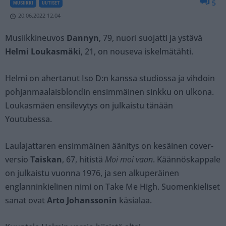
5
MUSIIKKI
UUTISET
20.06.2022 12.04
Musiikkineuvos
Dannyn
, 79, nuori suojatti ja ystävä
Helmi Loukasmäki
, 21, on nouseva iskelmätähti.
Helmi on ahertanut Iso D:n kanssa studiossa ja vihdoin
pohjanmaalaisblondin ensimmäinen sinkku on ulkona.
Loukasmäen ensilevytys on julkaistu tänään
Youtubessa.
Laulajattaren ensimmäinen äänitys on kesäinen cover-
versio
Taiskan
, 67, hitistä
Moi moi vaan
. Käännöskappale
on julkaistu vuonna 1976, ja sen alkuperäinen
englanninkielinen nimi on Take Me High. Suomenkieliset
sanat ovat
Arto Johanssonin
käsialaa.