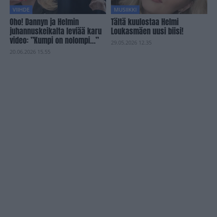
VIIHDE
MUSIIKKI
Oho! Dannyn ja Helmin
Tältä kuulostaa Helmi
juhannuskeikalta leviää karu
Loukasmäen uusi biisi!
video: ”Kumpi on nolompi…”
29.05.2026 12.35
20.06.2026 15.55