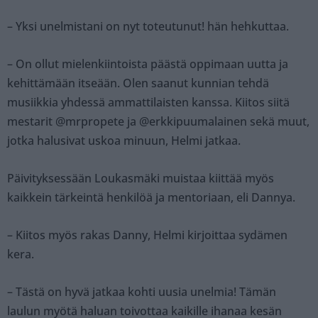
– Yksi unelmistani on nyt toteutunut! hän hehkuttaa.
– On ollut mielenkiintoista päästä oppimaan uutta ja
kehittämään itseään. Olen saanut kunnian tehdä
musiikkia yhdessä ammattilaisten kanssa. Kiitos siitä
mestarit @mrpropete ja @erkkipuumalainen sekä muut,
jotka halusivat uskoa minuun, Helmi jatkaa.
Päivityksessään Loukasmäki muistaa kiittää myös
kaikkein tärkeintä henkilöä ja mentoriaan, eli Dannya.
– Kiitos myös rakas Danny, Helmi kirjoittaa sydämen
kera.
– Tästä on hyvä jatkaa kohti uusia unelmia! Tämän
laulun myötä haluan toivottaa kaikille ihanaa kesän