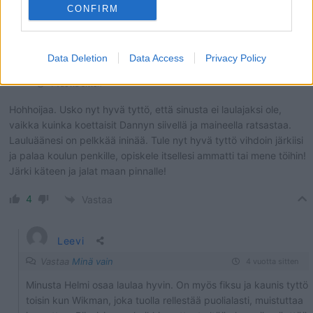
CONFIRM
Data Deletion
Data Access
Privacy Policy
Minä vain
4 vuotta sitten
Hohhoijaa. Usko nyt hyvä tyttö, että sinusta ei laulajaksi ole,
vaikka kuinka koettaisit Dannyn siivellä ja maineella ratsastaa.
Lauluäänesi on pelkkää ininää. Tule nyt hyvä tyttö vihdoin järkiisi
ja palaa koulun penkille, opiskele itsellesi ammatti tai mene töihin!
Järki käteen ja jalat maan pinnalle!
4
Vastaa
Leevi
Vastaa
Minä vain
4 vuotta sitten
Minusta Helmi osaa laulaa hyvin. On myös fiksu ja kaunis tyttö
toisin kun Wikman, joka tuolla rellestää puolialasti, muistuttaa