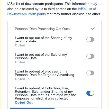
IAB’s list of downstream participants. This information may
also be disclosed by us to third parties on the
IAB’s List of
Downstream Participants
that may further disclose it to other
third parties.
Personal Data Processing Opt Outs
I want to opt-out of the Sharing of my
5
KOMMENTTIA
personal data.
Opted In
I want to opt-out of the Sale of my
Mä vaan
Personal Data.
Opted In
4 vuotta sitten
I want to opt-out of processing my
Niilon 22 sanoin Me töihin. Noloa elää dännyn siivellä ja loisia
Personal Data for Targeted Advertising.
Raumalla papparaisen nurkissa eläisi ikäisensä tavoin opiskelisit
Opted In
tai menisi töihin ei ole normaalia elää toisen lompakolla. Raukka
pieni luulee ettei tarvitse opiskella että ihan laulajaksi tollasia
I want to opt-out of Collection, Use,
Retention, Sale, and/or Sharing of my
honottajia on 13 tusinassa että hyvä tyttö oikeisiin töihin tai
Personal Data that Is Unrelated with the
Purposes for which it was collected.
kouluun. Vaikutat sympikseltö tytöltä älä pilaa elämääsi.
Opted Out
0
Vastaa