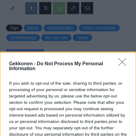
Tagit
Danny
Debyyttisinkku
Helmi Loukasmäki
Iskelmälaulaja
Moi moi vain
Taiska
Kommenttiosio
Gekkonen -
Do Not Process My Personal
Information
Heräsikö ajatuksia? Kerro mielipiteesi.
Tutustu kuitenkin
sääntöihin
.
If you wish to opt-out of the sale, sharing to third parties, or
processing of your personal or sensitive information for
targeted advertising by us, please use the below opt-out
section to confirm your selection. Please note that after your
5000
✨ Nimikone
opt-out request is processed you may continue seeing
interest-based ads based on personal information utilized by
us or personal information disclosed to third parties prior to
your opt-out. You may separately opt-out of the further
disclosure of your personal information by third parties on the