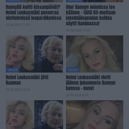
Dannyllä koitti kissanpäivät?
Oho! Dannyn voinnissa iso
Helmi Loukasmäki poseeraa
käänne – tältä 83-vuotiaan
viettelevissä leopardikuvissa
iskelmälegendan keikka
näytti Haminassa!
02.08.2026 11.25
01.08.2026 19.10
VIIHDE
VIIHDE
Helmi Loukasmäki jätti
Helmi Loukasmäki vietti
Rauman
jälleen juhannusta Dannyn
kanssa – kuvat
04.07.2026 18.05
22.06.2026 8.35