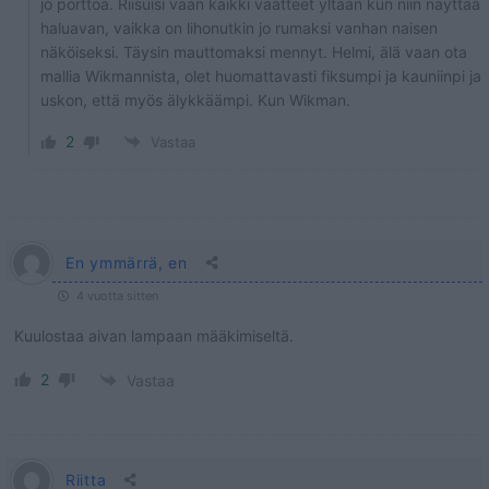
jo porttoa. Riisuisi vaan kaikki vaatteet yltään kun niin näyttää
haluavan, vaikka on lihonutkin jo rumaksi vanhan naisen
näköiseksi. Täysin mauttomaksi mennyt. Helmi, älä vaan ota
mallia Wikmannista, olet huomattavasti fiksumpi ja kauniinpi ja
uskon, että myös älykkäämpi. Kun Wikman.
2
Vastaa
En ymmärrä, en
4 vuotta sitten
Kuulostaa aivan lampaan määkimiseltä.
2
Vastaa
Riitta