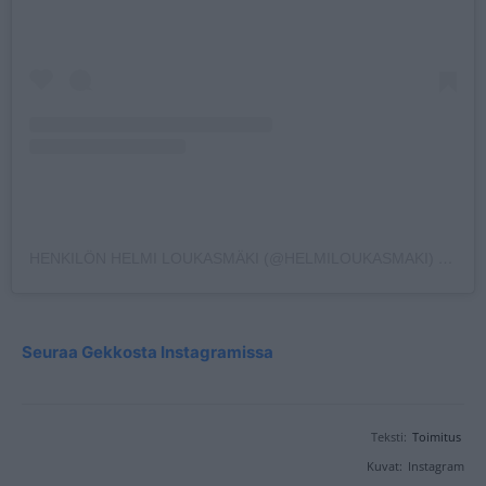
HENKILÖN HELMI LOUKASMÄKI (@HELMILOUKASMAKI) JAKAMA JULKAISU
Seuraa Gekkosta Instagramissa
Teksti:
Toimitus
Kuvat:
Instagram