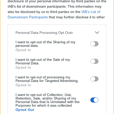
disclosure of your personal information by third parties on the
Teksti:
Toimitus
IAB’s list of downstream participants. This information may
also be disclosed by us to third parties on the
IAB’s List of
Downstream Participants
that may further disclose it to other
third parties.
Tagit
Aleksi Valavuori
Antero Mertaranta
Häät
Personal Data Processing Opt Outs
Huomenta Suomi
I want to opt-out of the Sharing of my
personal data.
Opted In
Kommenttiosio
I want to opt-out of the Sale of my
Personal Data.
Heräsikö ajatuksia? Kerro mielipiteesi.
Tutustu kuitenkin
Opted In
sääntöihin
.
I want to opt-out of processing my
Personal Data for Targeted Advertising.
Opted In
5000
✨ Nimikone
I want to opt-out of Collection, Use,
Retention, Sale, and/or Sharing of my
Personal Data that Is Unrelated with the
Purposes for which it was collected.
Opted Out