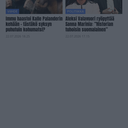
VIIHDE
POLITIIKKA
Immu haastoi Kalle Palanderin
Aleksi Valavuori ryöpyttää
kehään – tästäkö syksyn
Sanna Marinia: ”Historian
puhutuin kohumatsi?
tuhoisin suomalainen”
22.07.2026 18.25
22.07.2026 17.15