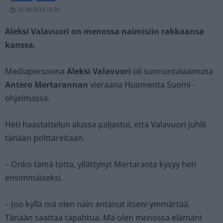
25.08.2024 12.35
Aleksi Valavuori on menossa naimisiin rakkaansa
kanssa.
Mediapersoona
Aleksi Valavuori
oli sunnuntaiaamuna
Antero Mertarannan
vieraana Huomenta Suomi -
ohjelmassa.
Heti haastattelun alussa paljastui, että Valavuori juhlii
tänään polttareitaan.
– Onko tämä totta, yllättynyt Mertaranta kysyy heti
ensimmäiseksi.
– Joo kyllä mä olen näin antanut itseni ymmärtää.
Tänään saattaa tapahtua. Mä olen menossa elämäni