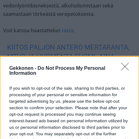
vedonlyöntibisneksestä, alkoholismistaan sekä
saamastaan törkeästä veropetoksesta.
Voit katsoa haastattelun
tästä
.
KIITOS PALJON ANTERO MERTARANTA,
MTV3 JA HUOMENTA SUOMI. AINA
NASTAA PÄÄSTÄ PUHUMAAN ASIOISTA
Gekkonen -
Do Not Process My Personal
Information
NIIDEN OIKEILLA NIMILLÄ.
PIC.TWITTER.COM/AZYTK97MF6
If you wish to opt-out of the sale, sharing to third parties, or
processing of your personal or sensitive information for
— Aleksi Valavuori (@Valavuori)
August 25, 2024
targeted advertising by us, please use the below opt-out
section to confirm your selection. Please note that after your
opt-out request is processed you may continue seeing
Seuraa Gekkosta Instagramissa
interest-based ads based on personal information utilized by
us or personal information disclosed to third parties prior to
your opt-out. You may separately opt-out of the further