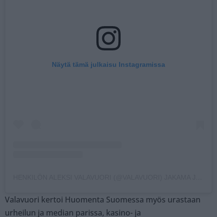
Näytä tämä julkaisu Instagramissa
HENKILÖN ALEKSI VALAVUORI (@VALAVUORI) JAKAMA JULKAISU
Valavuori kertoi Huomenta Suomessa myös urastaan
urheilun ja median parissa, kasino- ja