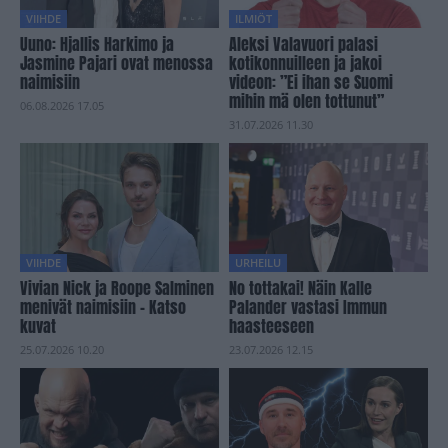
VIIHDE
ILMIÖT
Uuno: Hjallis Harkimo ja
Aleksi Valavuori palasi
Jasmine Pajari ovat menossa
kotikonnuilleen ja jakoi
naimisiin
videon: ”Ei ihan se Suomi
mihin mä olen tottunut”
06.08.2026 17.05
31.07.2026 11.30
VIIHDE
URHEILU
Vivian Nick ja Roope Salminen
No tottakai! Näin Kalle
menivät naimisiin – Katso
Palander vastasi Immun
kuvat
haasteeseen
25.07.2026 10.20
23.07.2026 12.15