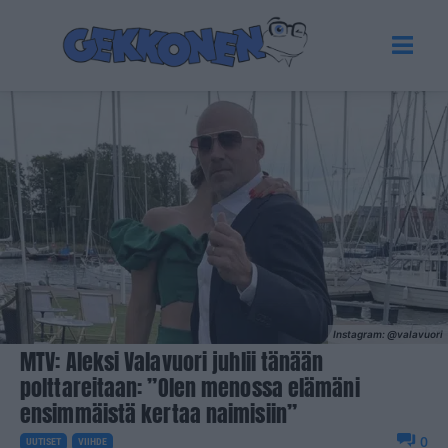
Instagram: @valavuori
MTV: Aleksi Valavuori juhlii tänään
polttareitaan: ”Olen menossa elämäni
ensimmäistä kertaa naimisiin”
0
UUTISET
VIIHDE