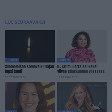
LUE SEURAAVAKSI
UUTISET
UUTISET
Suomalaisen somevaikuttajan
IL: Fatim Diarra sai kaksi
lapsi kuoli
viivaa eduskunnan vessassa!
20.07.2026 21.55
11.07.2026 11.50
VIIHDE
GEKKORAZZI