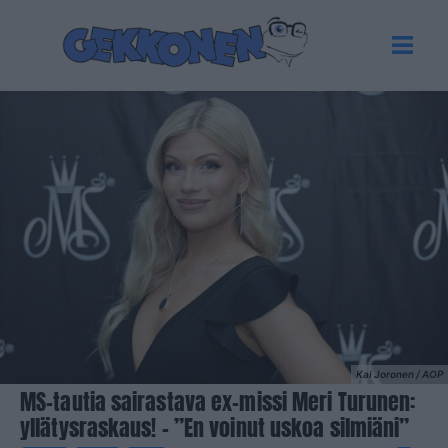
Kai Joronen / AOP
MS-tautia sairastava ex-missi Meri Turunen:
yllätysraskaus! – ”En voinut uskoa silmiäni”