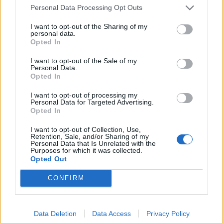
Personal Data Processing Opt Outs
– Paljon onnea!, kirjoitti fysioterapeutti ja entinen missi
Piritta Hagman
.
I want to opt-out of the Sharing of my
personal data.
Opted In
– Voi että, niin paljon onnea teille, kommentoi Miss
I want to opt-out of the Sale of my
Suomi 2024
Matilda Wirtavuori
.
Personal Data.
Opted In
I want to opt-out of processing my
Seuraa Gekkosta Instagramissa
Personal Data for Targeted Advertising.
Opted In
I want to opt-out of Collection, Use,
Teksti:
Toimitus
Retention, Sale, and/or Sharing of my
Personal Data that Is Unrelated with the
Purposes for which it was collected.
Opted Out
CONFIRM
Tagit
Meri Turunen
Missi
Raskaus
Kommenttiosio
Data Deletion
Data Access
Privacy Policy