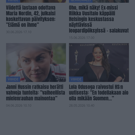
Viidettä lastaan odottava
Oho, mikä näky! Ex-missi
Maria Nordin, 42, julkaisi
Riikka Uusitalo käppäili
koskettavan päivityksen:
Helsingin keskustassa
”Elämä on ihme”
näyttävissä
leopardipöksyissä – salakuvat
30.06.2026 17.10
15.06.2026 17.00
VIIHDE
VIIHDE
Janni Hussin ratkaisu herätti
Lola Odusoga raivostui HS:n
vahvoja tunteita: ”valheellista
uutisesta: ”En todellakaan aio
mielenrauhan mainontaa”
olla mikään Suomen…”
04.06.2026 10.10
28.05.2026 10.40