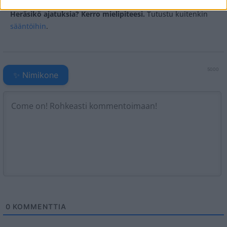
Heräsikö ajatuksia? Kerro mielipiteesi.
Tutustu kuitenkin
sääntöihin
.
5000
✨ Nimikone
0
KOMMENTTIA