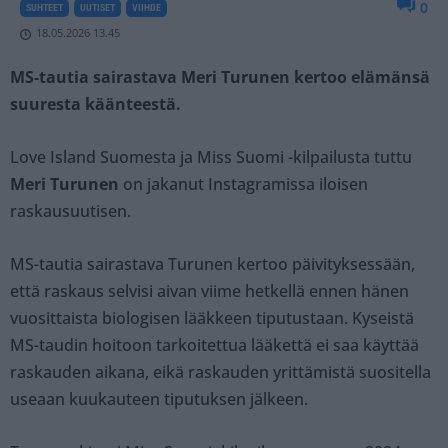
0
SUHTEET
UUTISET
VIIHDE
18.05.2026 13.45
MS-tautia sairastava Meri Turunen kertoo elämänsä
suuresta käänteestä.
Love Island Suomesta ja Miss Suomi -kilpailusta tuttu
Meri Turunen
on jakanut Instagramissa iloisen
raskausuutisen.
MS-tautia sairastava Turunen kertoo päivityksessään,
että raskaus selvisi aivan viime hetkellä ennen hänen
vuosittaista biologisen lääkkeen tiputustaan. Kyseistä
MS-taudin hoitoon tarkoitettua lääkettä ei saa käyttää
raskauden aikana, eikä raskauden yrittämistä suositella
useaan kuukauteen tiputuksen jälkeen.