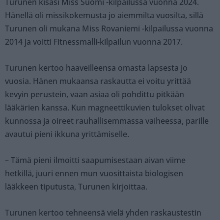
Turunen kisasi Miss Suomi -kilpailussa vuonna 2024.
Hänellä oli missikokemusta jo aiemmilta vuosilta, sillä
Turunen oli mukana Miss Rovaniemi -kilpailussa vuonna
2014 ja voitti Fitnessmalli-kilpailun vuonna 2017.
Turunen kertoo haaveilleensa omasta lapsesta jo
vuosia. Hänen mukaansa raskautta ei voitu yrittää
kevyin perustein, vaan asiaa oli pohdittu pitkään
lääkärien kanssa. Kun magneettikuvien tulokset olivat
kunnossa ja oireet rauhallisemmassa vaiheessa, parille
avautui pieni ikkuna yrittämiselle.
– Tämä pieni ilmoitti saapumisestaan aivan viime
hetkillä, juuri ennen mun vuosittaista biologisen
lääkkeen tiputusta, Turunen kirjoittaa.
Turunen kertoo tehneensä vielä yhden raskaustestin