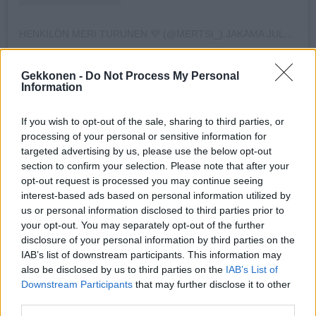
HENKILÖN MERI TURUNEN 💜 (@MERTSI_) JAKAMA JULKAISU
Julkaisu on kerännyt runsaasti onnitteluja julkkiksilta.
Gekkonen -
Do Not Process My Personal
Information
– Paljon onnea, kommentoi Miss Suomi 2025
Tara
Lehtonen
.
If you wish to opt-out of the sale, sharing to third parties, or
processing of your personal or sensitive information for
targeted advertising by us, please use the below opt-out
– Ihanaa. Onnea, kirjoitti Miss Suomi -organisaation
section to confirm your selection. Please note that after your
toimitusjohtaja
Sunneva Sjögren
.
opt-out request is processed you may continue seeing
interest-based ads based on personal information utilized by
us or personal information disclosed to third parties prior to
– Voi! Paljon onnea, onnitteli Miss Suomi 2020
Viivi
your opt-out. You may separately opt-out of the further
Altonen
.
disclosure of your personal information by third parties on the
IAB’s list of downstream participants. This information may
also be disclosed by us to third parties on the
IAB’s List of
– Ihanaa paljon onnea!, kommentoi näyttelijä ja personal
Downstream Participants
that may further disclose it to other
trainer
Kerttu Rissanen
.
third parties.