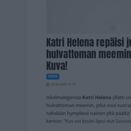
Katri Helena repäisi 
hulvattoman meemin
Kuva!
VIIHDE
20.06.2025 16.15
Iskelmälegenda
Katri Helena
yllätti 
hulvattoman meemin, joka osui suora
nähdään hymyilevä nainen yltä päältä t
kertoo:
”Kun oot kesän lapsi mut Suomess