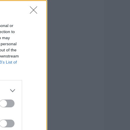
sonal or
ection to
ou may
 personal
out of the
 downstream
B’s List of