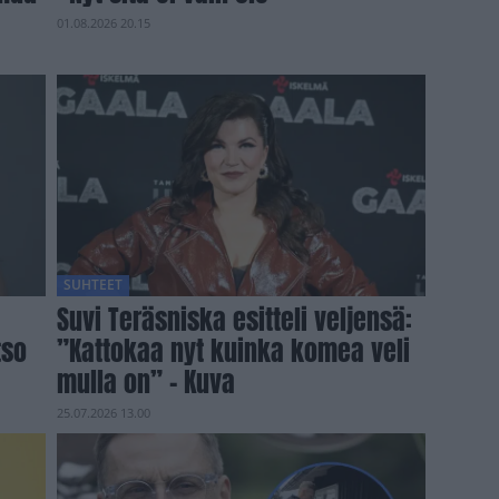
01.08.2026 20.15
SUHTEET
Suvi Teräsniska esitteli veljensä:
tso
”Kattokaa nyt kuinka komea veli
mulla on” – Kuva
25.07.2026 13.00