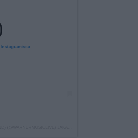
 Instagramissa
HENKILÖN WARNER MUSIC LIVE (FINLAND) (@WARNERMUSICLIVE) JAKAMA JULKAISU