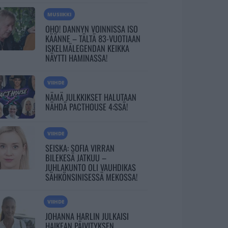
MUSIIKKI
OHO! DANNYN VOINNISSA ISO
KÄÄNNE – TÄLTÄ 83-VUOTIAAN
ISKELMÄLEGENDAN KEIKKA
NÄYTTI HAMINASSA!
VIIHDE
NÄMÄ JULKKIKSET HALUTAAN
NÄHDÄ PACTHOUSE 4:SSÄ!
VIIHDE
SEISKA: SOFIA VIRRAN
BILEKESÄ JATKUU –
JUHLAKUNTO OLI VAUHDIKAS
SÄHKÖNSINISESSÄ MEKOSSA!
VIIHDE
JOHANNA HARLIN JULKAISI
HAIKEAN PÄIVITYKSEN