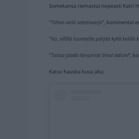
Somekansa riemastui nopeasti Katri He
”
Tohon vielä sateenvarjo
”, kommentoi er
”
No, villillä luonteella pärjää kyllä kelillä
”
Taitaa jäädä lämpimät ilmat vähiin!
”, k
Katso hauska kuva alta: