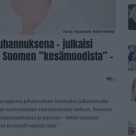
Kuva: Facebook: Katri Helena
juhannuksena – julkaisi
 Suomen ”kesämuodista” –
0
seuraajansa juhannuksen kunniaksi julkaisemalla
an suomalaisten säänkestävään sieluun. Kuvassa
oppavaatteissa ja pipossa – teksti osuvasti
a kesäoutfit näyttää tältä.”