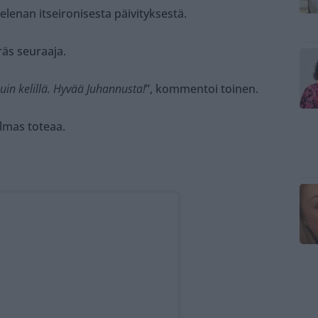
lenan itseironisesta päivityksestä.
äs seuraaja.
 kuin kelillä. Hyvää Juhannusta!
”, kommentoi toinen.
olmas toteaa.