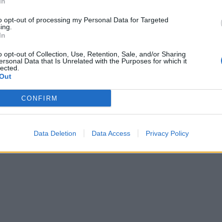
In
to opt-out of processing my Personal Data for Targeted
ing.
In
o opt-out of Collection, Use, Retention, Sale, and/or Sharing
ersonal Data that Is Unrelated with the Purposes for which it
lected.
Out
CONFIRM
Data Deletion
Data Access
Privacy Policy