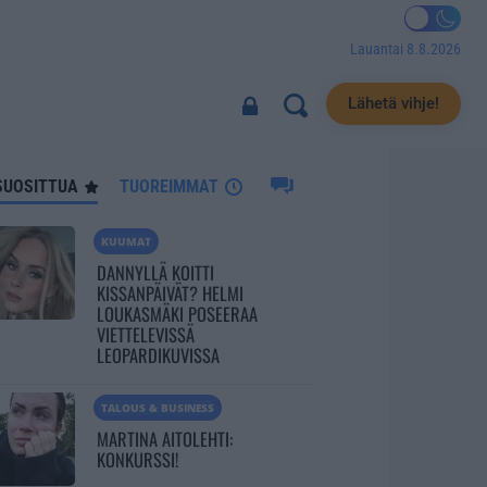
Lauantai 8.8.2026
328
Lähetä vihje!
SUOSITTUA
TUOREIMMAT
KUUMAT
DANNYLLÄ KOITTI
KISSANPÄIVÄT? HELMI
LOUKASMÄKI POSEERAA
VIETTELEVISSÄ
LEOPARDIKUVISSA
TALOUS & BUSINESS
MARTINA AITOLEHTI:
KONKURSSI!