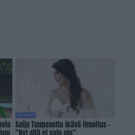
MUSIIKKI
ovia
Saija Tuupaselta ikävä ilmoitus –
uhuu
”Nyt sitä ei vain ole”