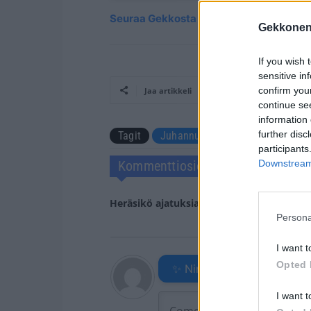
Seuraa Gekkosta Instagramissa
Gekkonen
If you wish 
sensitive in
confirm you
Jaa artikkeli
continue se
information 
further disc
Tagit
Juhannus
Katri Helena
K
participants
Kommenttiosio
Downstream 
Heräsikö ajatuksia? Kerro mielipiteesi.
Tu
Persona
I want t
Opted 
✨ Nimikone
I want t