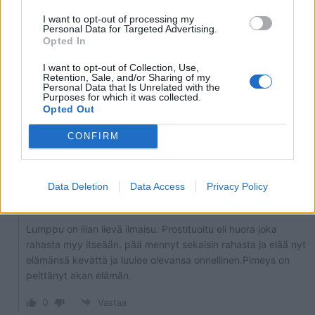
2
KOMMENTTIA
I want to opt-out of processing my
Personal Data for Targeted Advertising.
Opted In
Masa
I want to opt-out of Collection, Use,
Retention, Sale, and/or Sharing of my
Personal Data that Is Unrelated with the
1 kuukausi sitten
Purposes for which it was collected.
Opted Out
Täysi lumppu
CONFIRM
2
Vastaa
Sandy
Data Deletion
Data Access
Privacy Policy
Vastaa
Masa
1 kuukausi sitten
Lumppu on liian lievä ilmaisu. Prostituoitu eli huora joka
rahasta myy itseään. pää mennyt sekaisin rahasta ja elää nyt
elämänsä kevättä ja luulee olevansa onnellinen.Pimeys on
peittänyt akan elämän.
0
Vastaa