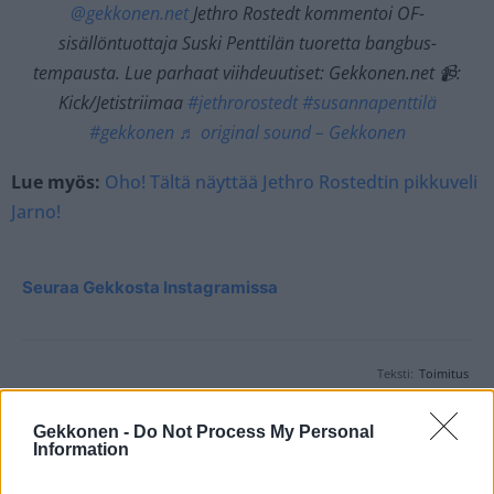
@gekkonen.net
Jethro Rostedt kommentoi OF-
sisällöntuottaja Suski Penttilän tuoretta bangbus-
tempausta. Lue parhaat viihdeuutiset: Gekkonen.net 📹:
Kick/Jetistriimaa
#jethrorostedt
#susannapenttilä
#gekkonen
♬ original sound – Gekkonen
Lue myös:
Oho! Tältä näyttää Jethro Rostedtin pikkuveli
Jarno!
Seuraa Gekkosta Instagramissa
Teksti:
Toimitus
Gekkonen -
Do Not Process My Personal
Information
Tagit
Bangbus
Jethro Rostedt
Susanna Penttilä