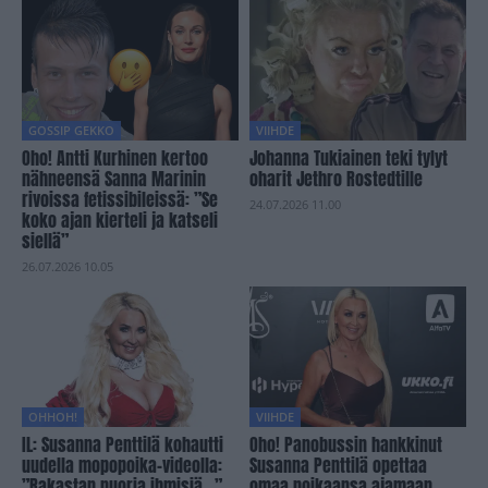
GOSSIP GEKKO
VIIHDE
Oho! Antti Kurhinen kertoo
Johanna Tukiainen teki tylyt
nähneensä Sanna Marinin
oharit Jethro Rostedtille
rivoissa fetissibileissä: ”Se
24.07.2026 11.00
koko ajan kierteli ja katseli
siellä”
26.07.2026 10.05
OHHOH!
VIIHDE
IL: Susanna Penttilä kohautti
Oho! Panobussin hankkinut
uudella mopopoika-videolla:
Susanna Penttilä opettaa
”Rakastan nuoria ihmisiä…”
omaa poikaansa ajamaan