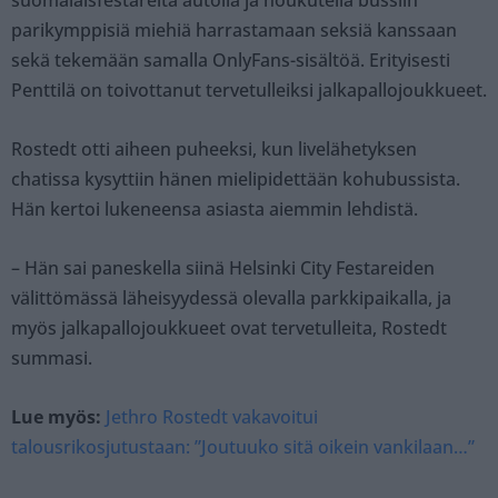
suomalaisfestareita autolla ja houkutella bussiin
parikymppisiä miehiä harrastamaan seksiä kanssaan
sekä tekemään samalla OnlyFans-sisältöä. Erityisesti
Penttilä on toivottanut tervetulleiksi jalkapallojoukkueet.
Rostedt otti aiheen puheeksi, kun livelähetyksen
chatissa kysyttiin hänen mielipidettään kohubussista.
Hän kertoi lukeneensa asiasta aiemmin lehdistä.
– Hän sai paneskella siinä Helsinki City Festareiden
välittömässä läheisyydessä olevalla parkkipaikalla, ja
myös jalkapallojoukkueet ovat tervetulleita, Rostedt
summasi.
Lue myös:
Jethro Rostedt vakavoitui
talousrikosjutustaan: ”Joutuuko sitä oikein vankilaan…”