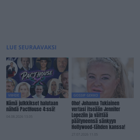
LUE SEURAAVAKSI
VIIHDE
GOSSIP GEKKO
Nämä julkkikset halutaan
Oho! Johanna Tukiainen
nähdä PactHouse 4:ssä!
vertasi itseään Jennifer
Lopeziin ja väittää
04.08.2026 13.05
päätyneensä sänkyyn
Hollywood-tähden kanssa!
27.07.2026 11.05