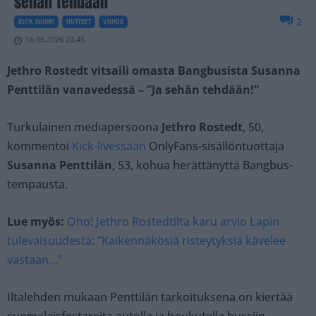
sehän tehdään”
2
KICK SUOMI
UUTISET
VIIHDE
16.06.2026 20.45
Jethro Rostedt vitsaili omasta Bangbusista Susanna
Penttilän vanavedessä – ”Ja sehän tehdään!”
Turkulainen mediapersoona
Jethro Rostedt
, 50,
kommentoi
Kick-livessään
OnlyFans-sisällöntuottaja
Susanna Penttilän
, 53, kohua herättänyttä Bangbus-
tempausta.
Lue myös:
Oho! Jethro Rostedtilta karu arvio Lapin
tulevaisuudesta: ”Kaikennäkösiä risteytyksiä kävelee
vastaan…”
Iltalehden mukaan Penttilän tarkoituksena on kiertää