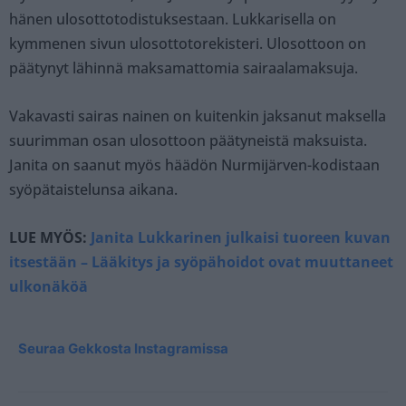
hänen ulosottotodistuksestaan. Lukkarisella on
kymmenen sivun ulosottotorekisteri. Ulosottoon on
päätynyt lähinnä maksamattomia sairaalamaksuja.
Vakavasti sairas nainen on kuitenkin jaksanut maksella
suurimman osan ulosottoon päätyneistä maksuista.
Janita on saanut myös häädön Nurmijärven-kodistaan
syöpätaistelunsa aikana.
LUE MYÖS:
Janita Lukkarinen julkaisi tuoreen kuvan
itsestään – Lääkitys ja syöpähoidot ovat muuttaneet
ulkonäköä
Seuraa Gekkosta Instagramissa