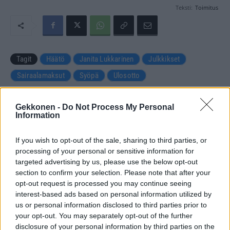
Teksti:
Toimitus
Tagit
Häätö
Janita Lukkarinen
Julkkikset
Sairaalamaksut
Syöpä
Ulosotto
Kommenttiosio
Gekkonen -
Do Not Process My Personal
Information
Heräsikö ajatuksia? Kerro mielipiteesi.
Tutustu kuitenkin
sääntöihin
.
If you wish to opt-out of the sale, sharing to third parties, or
processing of your personal or sensitive information for
targeted advertising by us, please use the below opt-out
section to confirm your selection. Please note that after your
opt-out request is processed you may continue seeing
5000
✨ Nimikone
interest-based ads based on personal information utilized by
us or personal information disclosed to third parties prior to
your opt-out. You may separately opt-out of the further
disclosure of your personal information by third parties on the