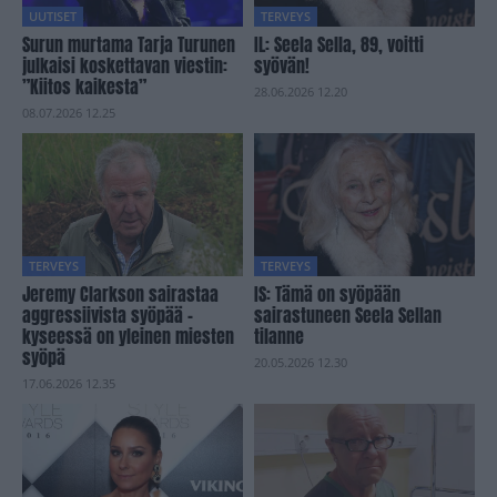
UUTISET
TERVEYS
Surun murtama Tarja Turunen
IL: Seela Sella, 89, voitti
julkaisi koskettavan viestin:
syövän!
”Kiitos kaikesta”
28.06.2026 12.20
08.07.2026 12.25
TERVEYS
TERVEYS
Jeremy Clarkson sairastaa
IS: Tämä on syöpään
aggressiivista syöpää –
sairastuneen Seela Sellan
kyseessä on yleinen miesten
tilanne
syöpä
20.05.2026 12.30
17.06.2026 12.35