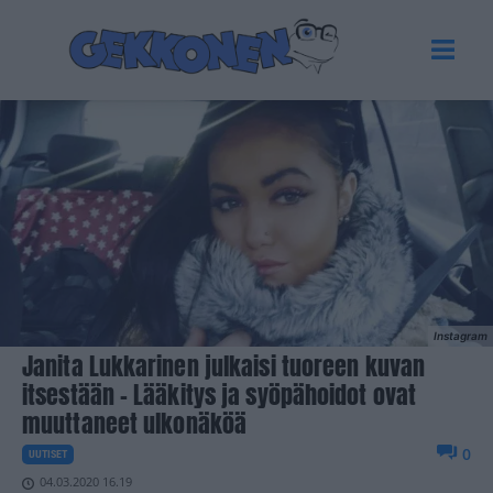
Instagram
Janita Lukkarinen julkaisi tuoreen kuvan
itsestään – Lääkitys ja syöpähoidot ovat
muuttaneet ulkonäköä
0
UUTISET
04.03.2020 16.19