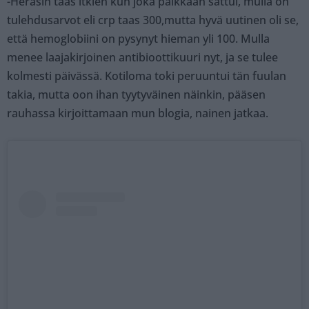
-Heräsin taas itkien kun joka paikkaan sattui, mulla on
tulehdusarvot eli crp taas 300,mutta hyvä uutinen oli se,
että hemoglobiini on pysynyt hieman yli 100. Mulla
menee laajakirjoinen antibioottikuuri nyt, ja se tulee
kolmesti päivässä. Kotiloma toki peruuntui tän fuulan
takia, mutta oon ihan tyytyväinen näinkin, pääsen
rauhassa kirjoittamaan mun blogia, nainen jatkaa.