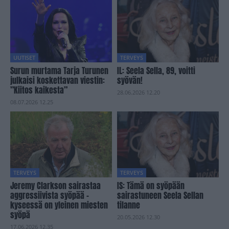
UUTISET
TERVEYS
Surun murtama Tarja Turunen
IL: Seela Sella, 89, voitti
julkaisi koskettavan viestin:
syövän!
”Kiitos kaikesta”
28.06.2026 12.20
08.07.2026 12.25
TERVEYS
TERVEYS
Jeremy Clarkson sairastaa
IS: Tämä on syöpään
aggressiivista syöpää –
sairastuneen Seela Sellan
kyseessä on yleinen miesten
tilanne
syöpä
20.05.2026 12.30
17.06.2026 12.35