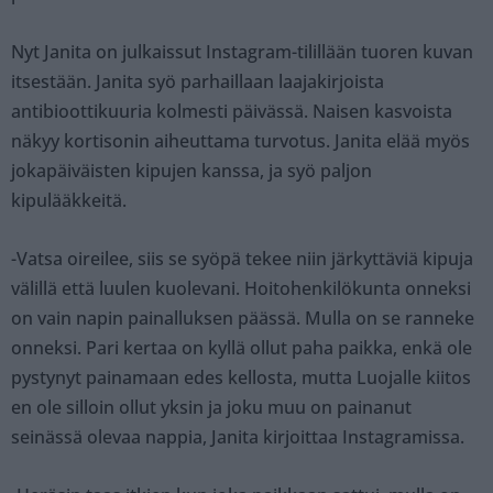
Nyt Janita on julkaissut Instagram-tilillään tuoren kuvan
itsestään. Janita syö parhaillaan laajakirjoista
antibioottikuuria kolmesti päivässä. Naisen kasvoista
näkyy kortisonin aiheuttama turvotus. Janita elää myös
jokapäiväisten kipujen kanssa, ja syö paljon
kipulääkkeitä.
-Vatsa oireilee, siis se syöpä tekee niin järkyttäviä kipuja
välillä että luulen kuolevani. Hoitohenkilökunta onneksi
on vain napin painalluksen päässä. Mulla on se ranneke
onneksi. Pari kertaa on kyllä ollut paha paikka, enkä ole
pystynyt painamaan edes kellosta, mutta Luojalle kiitos
en ole silloin ollut yksin ja joku muu on painanut
seinässä olevaa nappia, Janita kirjoittaa Instagramissa.