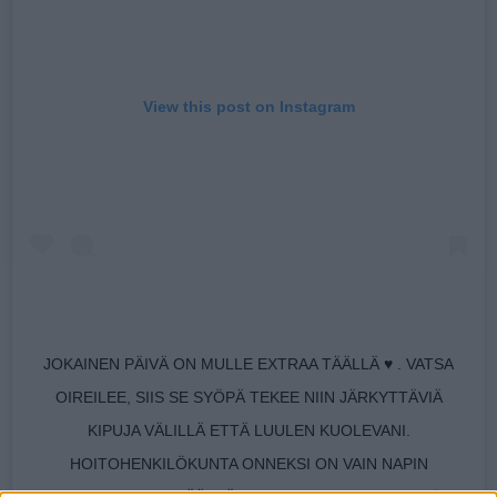
View this post on Instagram
JOKAINEN PÄIVÄ ON MULLE EXTRAA TÄÄLLÄ ♥️ . VATSA
OIREILEE, SIIS SE SYÖPÄ TEKEE NIIN JÄRKYTTÄVIÄ
KIPUJA VÄLILLÄ ETTÄ LUULEN KUOLEVANI.
HOITOHENKILÖKUNTA ONNEKSI ON VAIN NAPIN