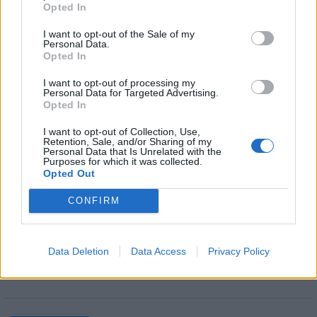
Opted In
I want to opt-out of the Sale of my
Personal Data.
Seuraa Gekkosta Instagramissa
Opted In
I want to opt-out of processing my
Personal Data for Targeted Advertising.
Teksti:
Toimitus
Opted In
I want to opt-out of Collection, Use,
Retention, Sale, and/or Sharing of my
Personal Data that Is Unrelated with the
Purposes for which it was collected.
Tagit
Janita Lukkarinen
Julkkikset
Syöpä
Opted Out
CONFIRM
Kommenttiosio
Heräsikö ajatuksia? Kerro mielipiteesi.
Tutustu kuitenkin
Data Deletion
Data Access
Privacy Policy
sääntöihin
.