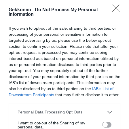
PAINALLUKSEN PÄÄSSÄ. MULLA ON SE RANNEKE ⌚
ONNEKSI. PARI KERTAA ON KYLLÄ OLLUT PAHA PAIKKA,
Gekkonen -
Do Not Process My Personal
Information
ENKÄ OLE PYSTYNYT PAINAMAAN EDES KELLOSTA,
MUTTA LUOJALLE KIITOS EN OLE SILLOIN OLLUT YKSIN
If you wish to opt-out of the sale, sharing to third parties, or
processing of your personal or sensitive information for
JA JOKU MUU ON PAINANUT SEINÄSSÄ OLEVAA NAPPIA. .
targeted advertising by us, please use the below opt-out
HERÄSIN TAAS ITKIEN KUN JOKA PAIKKAAN SATTUI,
section to confirm your selection. Please note that after your
MULLA ON TULEHDUSARVOT ELI CRP TAAS 300,MUTTA
opt-out request is processed you may continue seeing
interest-based ads based on personal information utilized by
HYVÄ UUTINEN OLI SE, ETTÄ HEMOGLOBIINI ON
us or personal information disclosed to third parties prior to
PYSYNYT HIEMAN YLI 100. . MULLA MENEE
your opt-out. You may separately opt-out of the further
disclosure of your personal information by third parties on the
LAAJAKIRJOINEN ANTIBIOOTTIKUURI NYT, JA SE TULEE
IAB’s list of downstream participants. This information may
KOLMESTI PÄIVÄSSÄ. . KOTILOMA TOKI PERUUNTUI TÄN
also be disclosed by us to third parties on the
IAB’s List of
Downstream Participants
that may further disclose it to other
FUULAN TAKIA, MUTTA OON IHAN TYYTYVÄINEN
third parties.
NÄINKIN, PÄÄSEN RAUHASSA KIRJOITTAMAAN MUN
Personal Data Processing Opt Outs
BLOGIA. ♥️
I want to opt-out of the Sharing of my
A POST SHARED BY
JANITA ANGELINA LIONHEART JLU
(@JUANITAPUPU) ON
personal data.