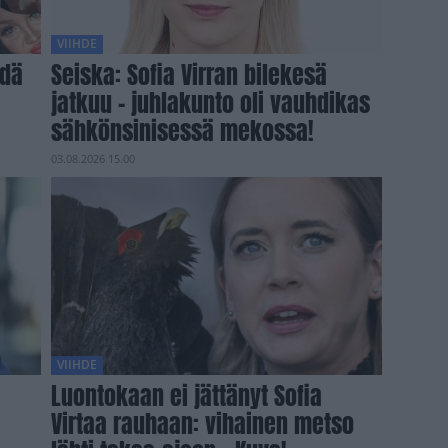
VIIHDE
hdä
Seiska: Sofia Virran bilekesä
jatkuu – juhlakunto oli vauhdikas
sähkönsinisessä mekossa!
03.08.2026 15.00
VIIHDE
Luontokaan ei jättänyt Sofia
Virtaa rauhaan: vihainen metso