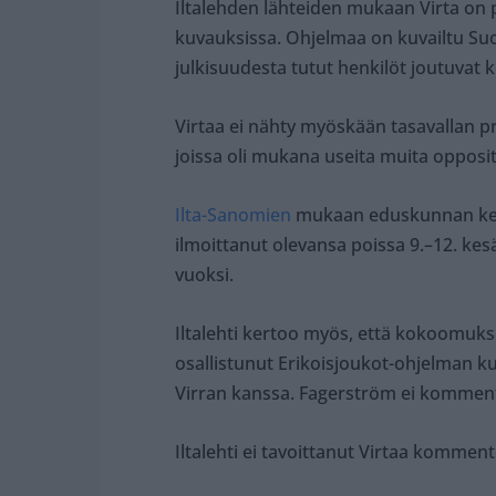
Iltalehden lähteiden mukaan Virta on 
kuvauksissa. Ohjelmaa on kuvailtu Su
julkisuudesta tutut henkilöt joutuvat k
Virtaa ei nähty myöskään tasavallan pr
joissa oli mukana useita muita opposit
Ilta-Sanomien
mukaan eduskunnan kesk
ilmoittanut olevansa poissa 9.–12. ke
vuoksi.
Iltalehti kertoo myös, että kokoomu
osallistunut Erikoisjoukot-ohjelman k
Virran kanssa. Fagerström ei kommento
Iltalehti ei tavoittanut Virtaa kommen