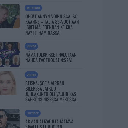
MUSIIKKI
OHO! DANNYN VOINNISSA ISO
KÄÄNNE – TÄLTÄ 83-VUOTIAAN
ISKELMÄLEGENDAN KEIKKA
NÄYTTI HAMINASSA!
VIIHDE
NÄMÄ JULKKIKSET HALUTAAN
NÄHDÄ PACTHOUSE 4:SSÄ!
VIIHDE
SEISKA: SOFIA VIRRAN
BILEKESÄ JATKUU –
JUHLAKUNTO OLI VAUHDIKAS
SÄHKÖNSINISESSÄ MEKOSSA!
UUTISET
ARMAN ALIZADILTA JÄÄTÄVÄ
SIVALLUS EUROOPAN