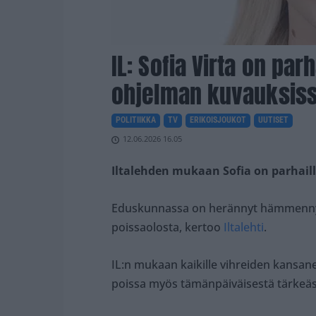
IL: Sofia Virta on par
ohjelman kuvauksis
POLITIIKKA
TV
ERIKOISJOUKOT
UUTISET
12.06.2026 16.05
Iltalehden mukaan Sofia on parhail
Eduskunnassa on herännyt hämmenny
poissaolosta, kertoo
Iltalehti
.
IL:n mukaan kaikille vihreiden kansanedu
poissa myös tämänpäiväisestä tärkeäst