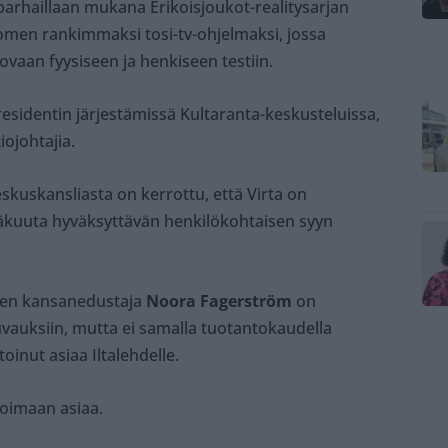
parhaillaan mukana Erikoisjoukot-realitysarjan
omen rankimmaksi tosi-tv-ohjelmaksi, jossa
ovaan fyysiseen ja henkiseen testiin.
esidentin järjestämissä Kultaranta-keskusteluissa,
iojohtajia.
uskansliasta on kerrottu, että Virta on
säkuuta hyväksyttävän henkilökohtaisen syyn
ksen kansanedustaja
Noora Fagerström
on
uvauksiin, mutta ei samalla tuotantokaudella
inut asiaa Iltalehdelle.
toimaan asiaa.