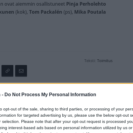
hin ovat aiemmin osallistuneet
Pinja Perholehto
kkunen
(kok),
Tom Packalén
(ps),
Mika Poutala
Teksti:
Toimitus
röm
Sofia Virta
Tosi-tv-sarja
 -
Do Not Process My Personal Information
to opt-out of the sale, sharing to third parties, or processing of your per
formation for targeted advertising by us, please use the below opt-out s
tustu kuitenkin
sääntöihin
.
r selection. Please note that after your opt-out request is processed y
eing interest-based ads based on personal information utilized by us or