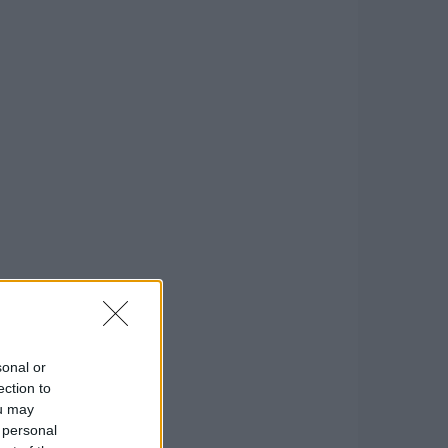
sonal or
ection to
ou may
 personal