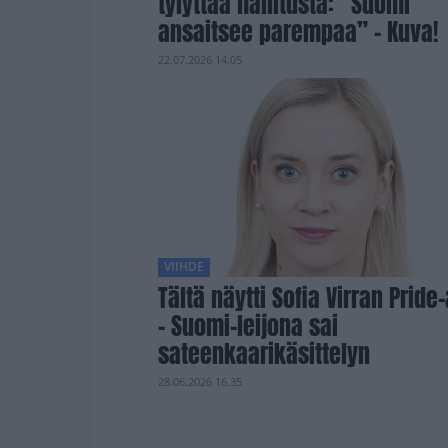
tylyttää hallitusta: ”Suomi
ansaitsee parempaa” – Kuva!
22.07.2026 14.05
VIIHDE
Tältä näytti Sofia Virran Pride
– Suomi-leijona sai
sateenkaarikäsittelyn
28.06.2026 16.35