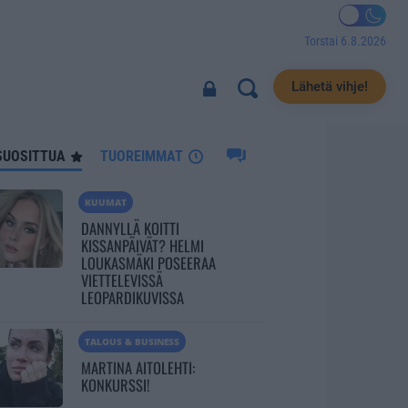
Torstai 6.8.2026
601
Lähetä vihje!
SUOSITTUA
TUOREIMMAT
KUUMAT
DANNYLLÄ KOITTI
KISSANPÄIVÄT? HELMI
LOUKASMÄKI POSEERAA
VIETTELEVISSÄ
LEOPARDIKUVISSA
TALOUS & BUSINESS
MARTINA AITOLEHTI:
KONKURSSI!