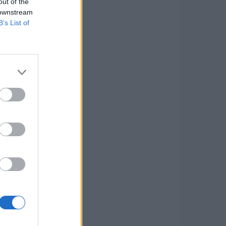
out of the
 downstream
B’s List of