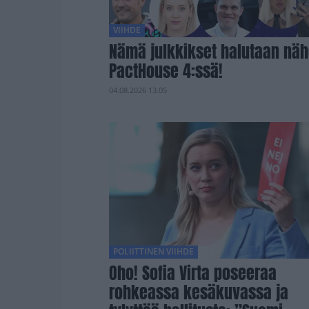
VIIHDE
Nämä julkkikset halutaan nä
PactHouse 4:ssä!
04.08.2026 13.05
POLIITTINEN VIIHDE
Oho! Sofia Virta poseeraa
rohkeassa kesäkuvassa ja