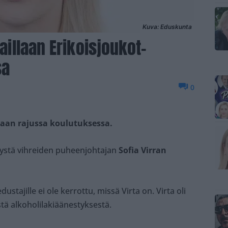
Kuva: Eduskunta
haillaan Erikoisjoukot-
sa
0
laan rajussa koulutuksessa.
stä vihreiden puheenjohtajan
Sofia Virran
stajille ei ole kerrottu, missä Virta on. Virta oli
ä alkoholilakiäänestyksestä.