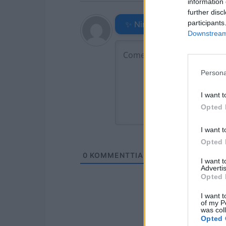
information 
further disc
participants
✨ Nimikone
Downstream 
Persona
I want t
Opted 
I want t
Opted 
0
KOMMENTTIA
I want 
Advertis
Opted 
I want t
of my P
was col
Opted 