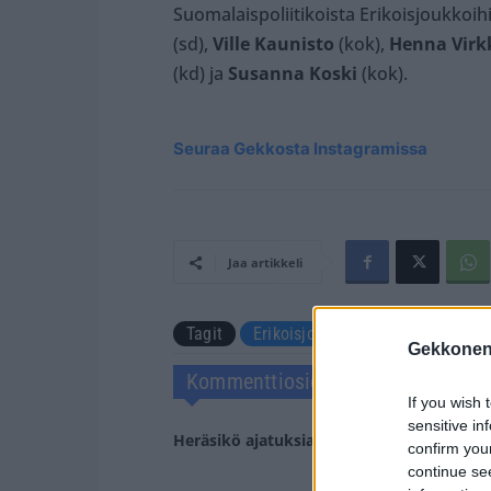
Suomalaispoliitikoista Erikoisjoukkoi
(sd),
Ville Kaunisto
(kok),
Henna Vir
(kd) ja
Susanna Koski
(kok).
Seuraa Gekkosta Instagramissa
Jaa artikkeli
Tagit
Erikoisjoukot
Noora Fagerst
Gekkonen
Kommenttiosio
If you wish 
sensitive in
Heräsikö ajatuksia? Kerro mielipiteesi.
Tu
confirm you
continue se