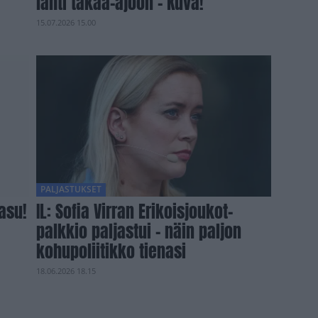
lähti takaa-ajoon – Kuva!
15.07.2026 15.00
PALJASTUKSET
-asu!
IL: Sofia Virran Erikoisjoukot-
palkkio paljastui – näin paljon
kohupoliitikko tienasi
18.06.2026 18.15