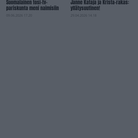
Suomalainen tosi-tv-
Janne Kataja ja Krista-rakas:
pariskunta meni naimisiin
yllätysuutinen!
09.06.2026 17.20
29.04.2026 14.18