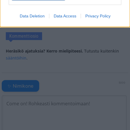
Tagit
Häät
Kiltti
Samuli Edelmann
Skotlanti
Data Deletion
Data Access
Privacy Policy
Venla Edelmann
Kommenttiosio
Heräsikö ajatuksia? Kerro mielipiteesi.
Tutustu kuitenkin
sääntöihin
.
5000
✨ Nimikone