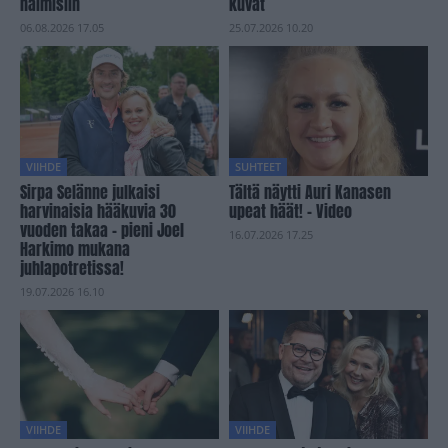
naimisiin
kuvat
06.08.2026 17.05
25.07.2026 10.20
VIIHDE
SUHTEET
Sirpa Selänne julkaisi
Tältä näytti Auri Kanasen
harvinaisia hääkuvia 30
upeat häät! – Video
vuoden takaa – pieni Joel
16.07.2026 17.25
Harkimo mukana
juhlapotretissa!
19.07.2026 16.10
VIIHDE
VIIHDE