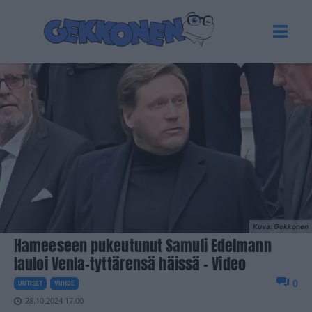
Kuva: Gekkonen
Hameeseen pukeutunut Samuli Edelmann
lauloi Venla-tyttärensä häissä – Video
0
UUTISET
VIIHDE
28.10.2024 17.00