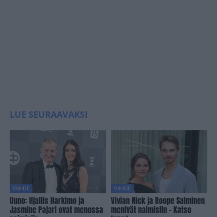
LUE SEURAAVAKSI
VIIHDE
VIIHDE
Uuno: Hjallis Harkimo ja
Vivian Nick ja Roope Salminen
Jasmine Pajari ovat menossa
menivät naimisiin – Katso