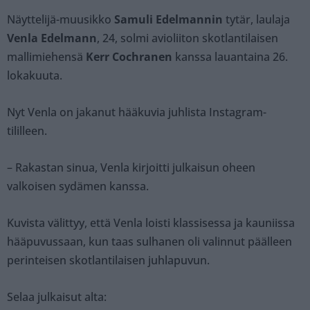
Näyttelijä-muusikko
Samuli Edelmannin
tytär, laulaja
Venla Edelmann
, 24, solmi avioliiton skotlantilaisen
mallimiehensä
Kerr Cochranen
kanssa lauantaina 26.
lokakuuta.
Nyt Venla on jakanut hääkuvia juhlista Instagram-
tililleen.
– Rakastan sinua, Venla kirjoitti julkaisun oheen
valkoisen sydämen kanssa.
Kuvista välittyy, että Venla loisti klassisessa ja kauniissa
hääpuvussaan, kun taas sulhanen oli valinnut päälleen
perinteisen skotlantilaisen juhlapuvun.
Selaa julkaisut alta: