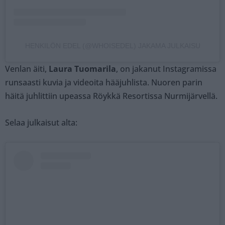
HENKILÖN EDEL (@WHOISEDEL) JAKAMA JULKAISU
Venlan äiti,
Laura Tuomarila
, on jakanut Instagramissa
runsaasti kuvia ja videoita hääjuhlista. Nuoren parin
häitä juhlittiin upeassa Röykkä Resortissa Nurmijärvellä.
Selaa julkaisut alta: