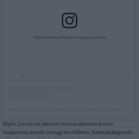
Näytä tämä julkaisu Instagramissa
HENKILÖN LAURA TUOMARILA (@TUOMARILALAURA) JAKAMA JULKAISU
Myös Samuli on jakanut mustavalkoisen kuvan
hääparista omalle Instagram-tililleen. Näyttelijälegenda