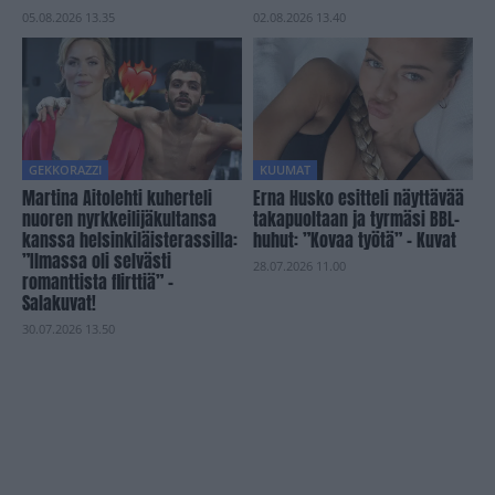
05.08.2026 13.35
02.08.2026 13.40
GEKKORAZZI
KUUMAT
Martina Aitolehti kuherteli
Erna Husko esitteli näyttävää
nuoren nyrkkeilijäkultansa
takapuoltaan ja tyrmäsi BBL-
kanssa helsinkiläisterassilla:
huhut: ”Kovaa työtä” – Kuvat
”Ilmassa oli selvästi
28.07.2026 11.00
romanttista flirttiä” –
Salakuvat!
30.07.2026 13.50