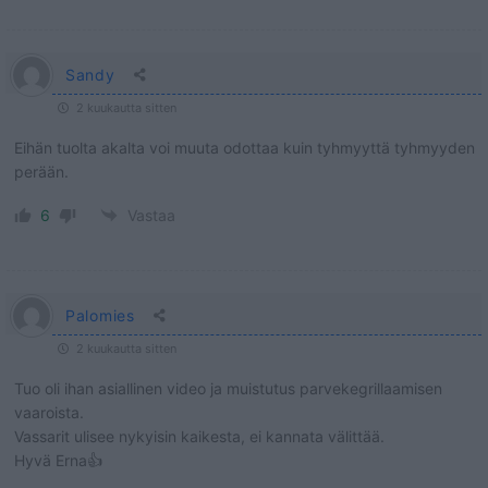
Sandy
2 kuukautta sitten
Eihän tuolta akalta voi muuta odottaa kuin tyhmyyttä tyhmyyden
perään.
6
Vastaa
Palomies
2 kuukautta sitten
Tuo oli ihan asiallinen video ja muistutus parvekegrillaamisen
vaaroista.
Vassarit ulisee nykyisin kaikesta, ei kannata välittää.
Hyvä Erna👍