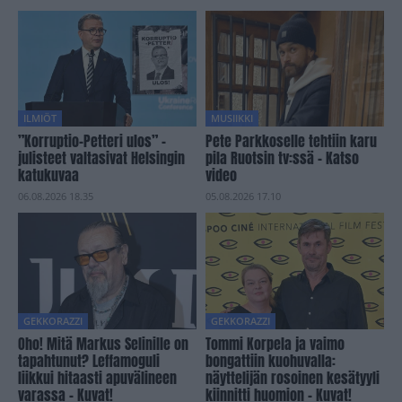
ILMIÖT
MUSIIKKI
”Korruptio-Petteri ulos” -
Pete Parkkoselle tehtiin karu
julisteet valtasivat Helsingin
pila Ruotsin tv:ssä – Katso
katukuvaa
video
06.08.2026 18.35
05.08.2026 17.10
GEKKORAZZI
GEKKORAZZI
Oho! Mitä Markus Selinille on
Tommi Korpela ja vaimo
tapahtunut? Leffamoguli
bongattiin kuohuvalla:
liikkui hitaasti apuvälineen
näyttelijän rosoinen kesätyyli
varassa – Kuvat!
kiinnitti huomion – Kuvat!