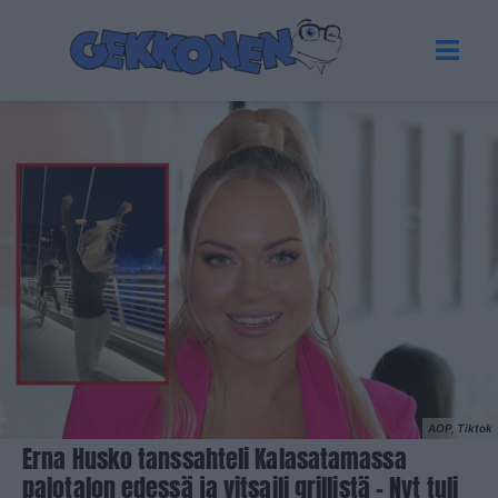
AOP, Tiktok
Erna Husko tanssahteli Kalasatamassa
palotalon edessä ja vitsaili grillistä – Nyt tuli