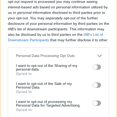
opt-out request is processed you may continue seeing
interest-based ads based on personal information utilized by
us or personal information disclosed to third parties prior to
your opt-out. You may separately opt-out of the further
Tagit
Erna Husko
Helsinki
Kalasatama
disclosure of your personal information by third parties on the
IAB’s list of downstream participants. This information may
Linda Lampenius
Loukkaantuminen
Pete Parkkonen
also be disclosed by us to third parties on the
IAB’s List of
Tulipalo
Vitsi
Downstream Participants
that may further disclose it to other
third parties.
Kommenttiosio
Personal Data Processing Opt Outs
Heräsikö ajatuksia? Kerro mielipiteesi.
Tutustu kuitenkin
I want to opt-out of the Sharing of my
personal data.
sääntöihin
.
Opted In
I want to opt-out of the Sale of my
Personal Data.
Opted In
5000
✨ Nimikone
I want to opt-out of processing my
Personal Data for Targeted Advertising.
Opted In