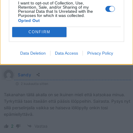
I want to opt-out of Collection, Use,
Retention, Sale, and/or Sharing of my
Personal Data that Is Unrelated with the
Purposes for which it was collected.
Opted Out
CONFIRM
Data Deletion
Data Access
Privacy Policy
8
KOMMENTTIA
Sandy
2 kuukautta sitten
Takanahan tällä akalla on se ikuinen mieli että katsokaa minua.
Tyrkyttää taas itseään että pääsis lööppeihin. Sairasta. Pysys nyt
sillä perselinjalla vaikka se haiseva löllöpylly onkin tosi
epämiellyttävä.
2
Vastaa