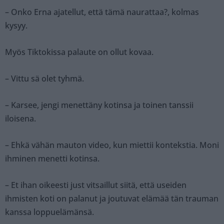
– Onko Erna ajatellut, että tämä naurattaa?, kolmas
kysyy.
Myös Tiktokissa palaute on ollut kovaa.
– Vittu sä olet tyhmä.
– Karsee, jengi menettäny kotinsa ja toinen tanssii
iloisena.
– Ehkä vähän mauton video, kun miettii kontekstia. Moni
ihminen menetti kotinsa.
– Et ihan oikeesti just vitsaillut siitä, että useiden
ihmisten koti on palanut ja joutuvat elämää tän trauman
kanssa loppuelämänsä.