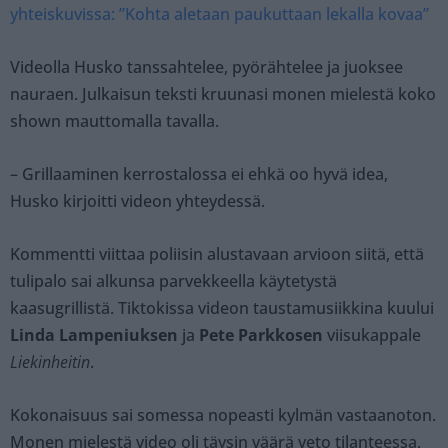
yhteiskuvissa: ”Kohta aletaan paukuttaan lekalla kovaa”
Videolla Husko tanssahtelee, pyörähtelee ja juoksee
nauraen. Julkaisun teksti kruunasi monen mielestä koko
shown mauttomalla tavalla.
– Grillaaminen kerrostalossa ei ehkä oo hyvä idea,
Husko kirjoitti videon yhteydessä.
Kommentti viittaa poliisin alustavaan arvioon siitä, että
tulipalo sai alkunsa parvekkeella käytetystä
kaasugrillistä. Tiktokissa videon taustamusiikkina kuului
Linda Lampeniuksen
ja
Pete Parkkosen
viisukappale
Liekinheitin
.
Kokonaisuus sai somessa nopeasti kylmän vastaanoton.
Monen mielestä video oli täysin väärä veto tilanteessa,