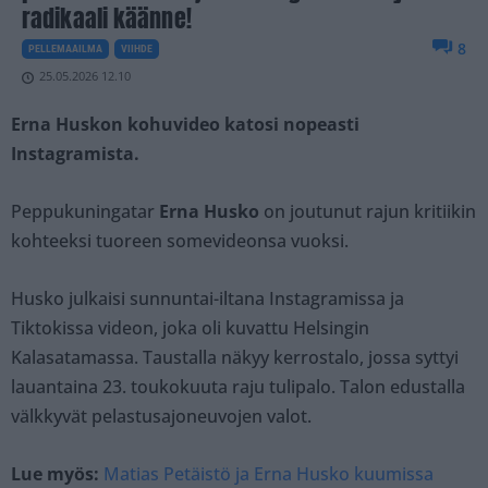
radikaali käänne!
8
PELLEMAAILMA
VIIHDE
25.05.2026 12.10
Erna Huskon kohuvideo katosi nopeasti
Instagramista.
Peppukuningatar
Erna Husko
on joutunut rajun kritiikin
kohteeksi tuoreen somevideonsa vuoksi.
Husko julkaisi sunnuntai-iltana Instagramissa ja
Tiktokissa videon, joka oli kuvattu Helsingin
Kalasatamassa. Taustalla näkyy kerrostalo, jossa syttyi
lauantaina 23. toukokuuta raju tulipalo. Talon edustalla
välkkyvät pelastusajoneuvojen valot.
Lue myös:
Matias Petäistö ja Erna Husko kuumissa