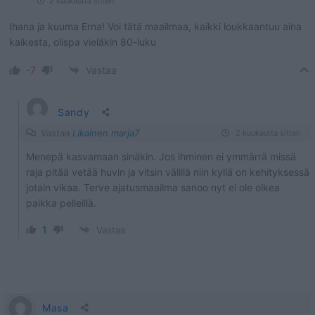
2 kuukautta sitten
Ihana ja kuuma Erna! Voi tätä maailmaa, kaikki loukkaantuu aina
kaikesta, olispa vieläkin 80-luku
-7
Vastaa
Sandy
Vastaa
Likainen marja7
2 kuukautta sitten
Menepä kasvamaan sinäkin. Jos ihminen ei ymmärrä missä
raja pitää vetää huvin ja vitsin välillä niin kyllä on kehityksessä
jotain vikaa. Terve ajatusmaailma sanoo nyt ei ole oikea
paikka pelleillä.
1
Vastaa
Masa