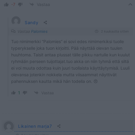
-7
Vastaa
Sandy
Vastaa
Palomies
2 kuukautta sitten
Tuo nimimerkki ”Palomies” ei sovi edes nimimerkiksi tuolle
typerykselle joka tuon kirjoitti. Pää näyttää olevan tuulen
huuhtoma. Taisit antaa plussat tälle pikku nartulle kun kuulut
ryhmään perseen tuijottajat.tuo akka on niin tyhmä että siltä
ei voi muuta odottaa kuin juuri tuollaista käyttäytymisä. Luuli
olevansa jotenkin nokkela mutta viisaammat näyttivät
pahennuksen kautta mikä hän todella on. 😠
1
Vastaa
Likainen marja7