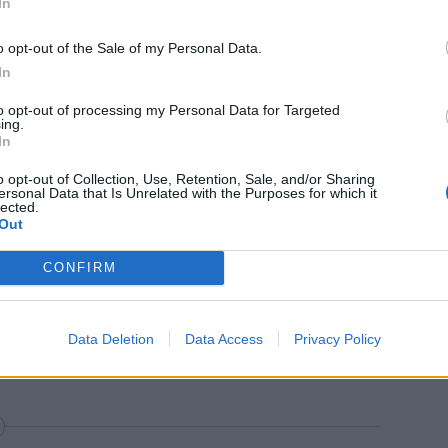
In
o opt-out of the Sale of my Personal Data.
In
to opt-out of processing my Personal Data for Targeted
ing.
In
o opt-out of Collection, Use, Retention, Sale, and/or Sharing
ersonal Data that Is Unrelated with the Purposes for which it
lected.
Out
CONFIRM
Data Deletion
Data Access
Privacy Policy