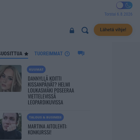
Torstai 6.8.2026
9156
Lähetä vihje!
SUOSITTUA
TUOREIMMAT
KUUMAT
DANNYLLÄ KOITTI
KISSANPÄIVÄT? HELMI
LOUKASMÄKI POSEERAA
VIETTELEVISSÄ
LEOPARDIKUVISSA
TALOUS & BUSINESS
MARTINA AITOLEHTI:
KONKURSSI!