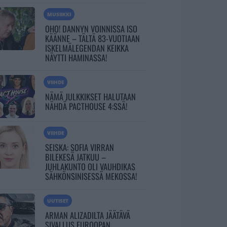
MUSIIKKI
OHO! DANNYN VOINNISSA ISO
KÄÄNNE – TÄLTÄ 83-VUOTIAAN
ISKELMÄLEGENDAN KEIKKA
NÄYTTI HAMINASSA!
VIIHDE
NÄMÄ JULKKIKSET HALUTAAN
NÄHDÄ PACTHOUSE 4:SSÄ!
VIIHDE
SEISKA: SOFIA VIRRAN
BILEKESÄ JATKUU –
JUHLAKUNTO OLI VAUHDIKAS
SÄHKÖNSINISESSÄ MEKOSSA!
UUTISET
ARMAN ALIZADILTA JÄÄTÄVÄ
SIVALLUS EUROOPAN