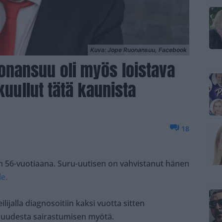
Kuva: Jope Ruonansuu, Facebook
nansuu oli myös loistava
kuullut tätä kaunista
18
n 56-vuotiaana. Suru-uutisen on vahvistanut hänen
le.
lijalla diagnosoitiin kaksi vuotta sitten
isuudesta sairastumisen myötä.