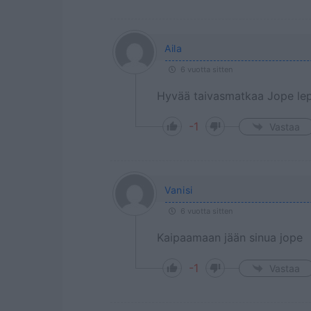
Aila
6 vuotta sitten
Hyvää taivasmatkaa Jope le
-1
Vastaa
Vanisi
6 vuotta sitten
Kaipaamaan jään sinua jope
-1
Vastaa