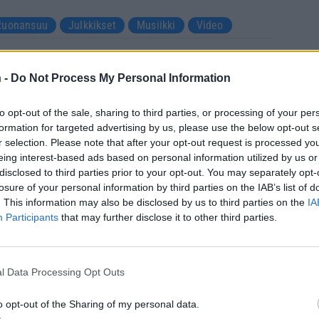
Ruonansuu
Julkkikset
Musiikki
Video
 -
Do Not Process My Personal Information
tustu kuitenkin
sääntöihin
.
to opt-out of the sale, sharing to third parties, or processing of your per
formation for targeted advertising by us, please use the below opt-out s
r selection. Please note that after your opt-out request is processed y
5000
eing interest-based ads based on personal information utilized by us or
disclosed to third parties prior to your opt-out. You may separately opt-
losure of your personal information by third parties on the IAB’s list of
. This information may also be disclosed by us to third parties on the
IA
Participants
that may further disclose it to other third parties.
l Data Processing Opt Outs
o opt-out of the Sharing of my personal data.