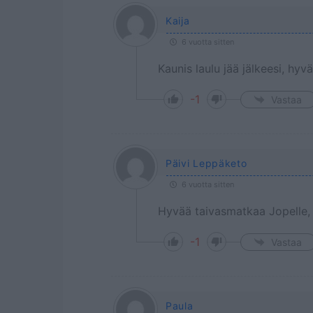
Kaija
6 vuotta sitten
Kaunis laulu jää jälkeesi, hy
-1
Vastaa
Päivi Leppäketo
6 vuotta sitten
Hyvää taivasmatkaa Jopelle, 
-1
Vastaa
Paula