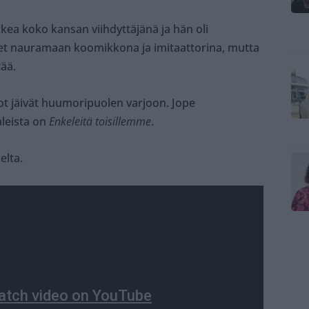
ea koko kansan viihdyttäjänä ja hän oli
et nauramaan koomikkona ja imitaattorina, mutta
tää.
dot jäivät huumoripuolen varjoon. Jope
leista on
Enkeleitä toisillemme
.
elta.