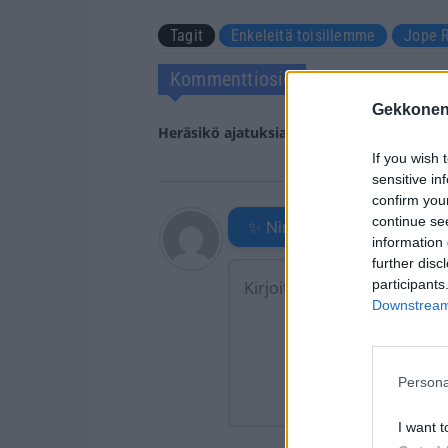
Tagit
Enkeleitä toisillemme
Jope 
Kommenttiosio
Gekkonen
Heräsikö ajatuksia? Kerro mielipiteesi.
Tu
If you wish 
sensitive in
confirm you
continue se
✨ Nimikone
information 
further disc
participants
Downstream 
Persona
I want t