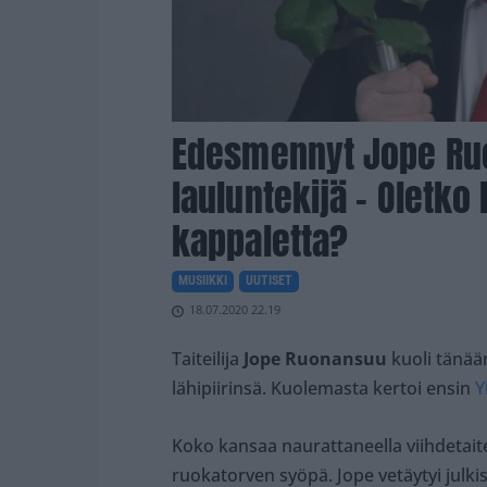
Edesmennyt Jope Ruo
lauluntekijä – Oletko 
kappaletta?
MUSIIKKI
UUTISET
18.07.2020 22.19
Taiteilija
Jope Ruonansuu
kuoli tänää
lähipiirinsä. Kuolemasta kertoi ensin
Y
Koko kansaa naurattaneella viihdetaitei
ruokatorven syöpä. Jope vetäytyi julk