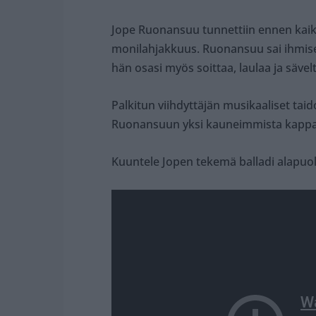
Jope Ruonansuu tunnettiin ennen kaikk
monilahjakkuus. Ruonansuu sai ihmis
hän osasi myös soittaa, laulaa ja sävel
Palkitun viihdyttäjän musikaaliset tai
Ruonansuun yksi kauneimmista kappa
Kuuntele Jopen tekemä balladi alapuol