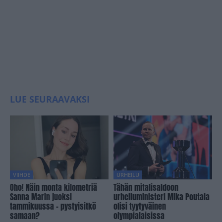
LUE SEURAAVAKSI
VIIHDE
URHEILU
Oho! Näin monta kilometriä
Tähän mitalisaldoon
Sanna Marin juoksi
urheiluministeri Mika Poutala
tammikuussa – pystyisitkö
olisi tyytyväinen
samaan?
olympialaisissa