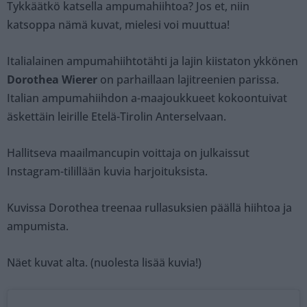
Tykkäätkö katsella ampumahiihtoa? Jos et, niin
katsoppa nämä kuvat, mielesi voi muuttua!
Italialainen ampumahiihtotähti ja lajin kiistaton ykkönen
Dorothea Wierer
on parhaillaan lajitreenien parissa.
Italian ampumahiihdon a-maajoukkueet kokoontuivat
äskettäin leirille Etelä-Tirolin Anterselvaan.
Hallitseva maailmancupin voittaja on julkaissut
Instagram-tilillään kuvia harjoituksista.
Kuvissa Dorothea treenaa rullasuksien päällä hiihtoa ja
ampumista.
Näet kuvat alta. (nuolesta lisää kuvia!)