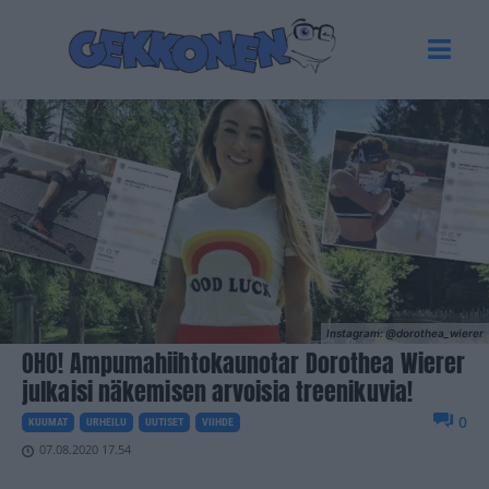
Instagram: @dorothea_wierer
OHO! Ampumahiihtokaunotar Dorothea Wierer
julkaisi näkemisen arvoisia treenikuvia!
0
KUUMAT
URHEILU
UUTISET
VIIHDE
07.08.2020 17.54