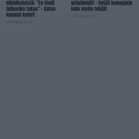
bikinikeleistä: ”En tiedä
urheilulajit! – Vetää leukojakin
tullaanko takas” – Katso
kuin vanha tekijä!
kuumat kuvat!
15.02.2024 12.30
20.04.2024 11.25