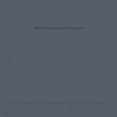
View this post on Instagram
A POST SHARED BY ᴰᴼᴿᴼᵀᴴᴱᴬ ᵂᴵᴱᴿᴱᴿ ️️ (@DOROTHEA_WIERER)
O