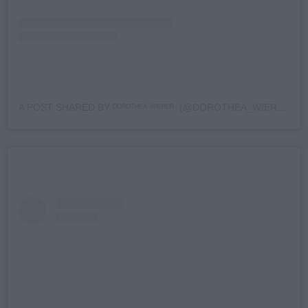
A POST SHARED BY ᴰᴼᴿᴼᵀᴴᴱᴬ ᵂᴵᴱᴿᴱᴿ ️️ (@DOROTHEA_WIERER)
O