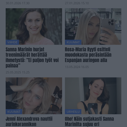
30.01.2026 17.30
27.01.2026 15.10
VIIHDE
KUUMAT
Sanna Marinin hurjat
Rosa-Maria Ryyti esitteli
treenimäärät herättää
muodokasta peräsintään
ihmetystä: ”Ei paljon työt voi
Espanjan auringon alla
painaa”
13.05.2024 16.05
25.05.2025 15.25
KUUMAT
URHEILU
Jenni Alexandrova nauttii
Oho! Näin sutjakasti Sanna
aurinkorannikon
Marinilta sujuu eri