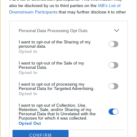
also be disclosed by us to third parties on the
IAB’s List of
Downstream Participants
that may further disclose it to other
third parties.
Personal Data Processing Opt Outs
I want to opt-out of the Sharing of my
personal data.
Opted In
A POST SHARED BY ᴰᴼᴿᴼᵀᴴᴱᴬ ᵂᴵᴱᴿᴱᴿ ️️ (@DOROTHEA_WIERER)
O
I want to opt-out of the Sale of my
Personal Data.
Opted In
Seuraa Gekkosta Instagramissa
I want to opt-out of processing my
Personal Data for Targeted Advertising.
Opted In
I want to opt-out of Collection, Use,
Teksti:
Toimitus
Retention, Sale, and/or Sharing of my
Personal Data that Is Unrelated with the
Purposes for which it was collected.
Opted Out
CONFIRM