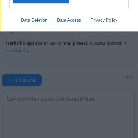
Tagit
Ampumahiihto
Dorothea Wierer
Kuumat
Urheilu
Data Deletion
Data Access
Privacy Policy
Kommenttiosio
Heräsikö ajatuksia? Kerro mielipiteesi.
Tutustu kuitenkin
sääntöihin
.
5000
✨ Nimikone