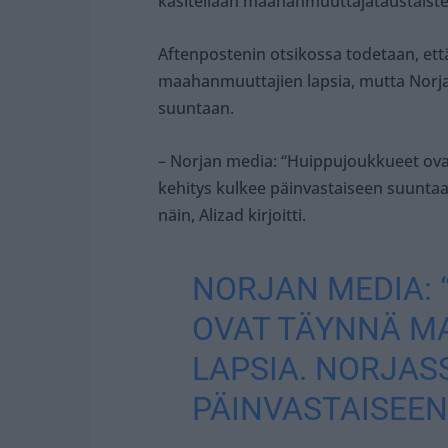
käsitellään maahanmuuttajataustaiste
Aftenpostenin otsikossa todetaan, et
maahanmuuttajien lapsia, mutta Norj
suuntaan.
– Norjan media: “Huippujoukkueet ova
kehitys kulkee päinvastaiseen suuntaa
näin, Alizad kirjoitti.
NORJAN MEDIA: 
OVAT TÄYNNÄ M
LAPSIA. NORJAS
PÄINVASTAISEEN