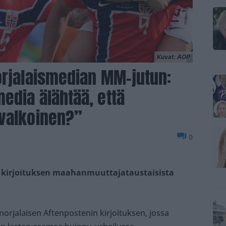
Kuvat: AOP
orjalaismedian MM-jutun:
edia älähtää, että
 valkoinen?”
0
n kirjoituksen maahanmuuttajataustaisista
n norjalaisen Aftenpostenin kirjoituksen, jossa