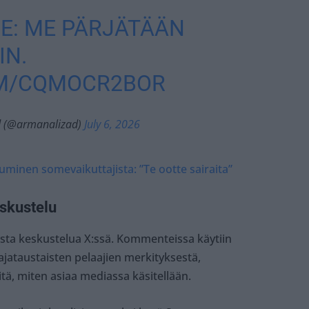
E: ME PÄRJÄTÄÄN
IN.
OM/CQMOCR2BOR
d (@armanalizad)
July 6, 2026
uminen somevaikuttajista: ”Te ootte sairaita”
skustelu
kasta keskustelua X:ssä. Kommenteissa käytiin
ataustaisten pelaajien merkityksestä,
ä, miten asiaa mediassa käsitellään.