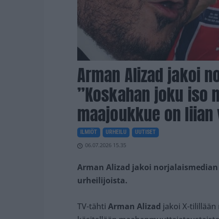
Arman Alizad jakoi n
”Koskahan joku iso m
maajoukkue on liian
ILMIÖT
URHEILU
UUTISET
06.07.2026 15.35
Arman Alizad jakoi norjalaismedia
urheilijoista.
TV-tähti
Arman Alizad
jakoi X-tilillää