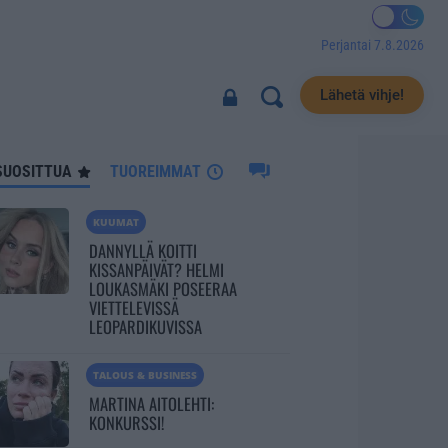
Perjantai 7.8.2026
690
Lähetä vihje!
SUOSITTUA
TUOREIMMAT
KUUMAT
DANNYLLÄ KOITTI
KISSANPÄIVÄT? HELMI
LOUKASMÄKI POSEERAA
VIETTELEVISSÄ
LEOPARDIKUVISSA
TALOUS & BUSINESS
MARTINA AITOLEHTI:
KONKURSSI!