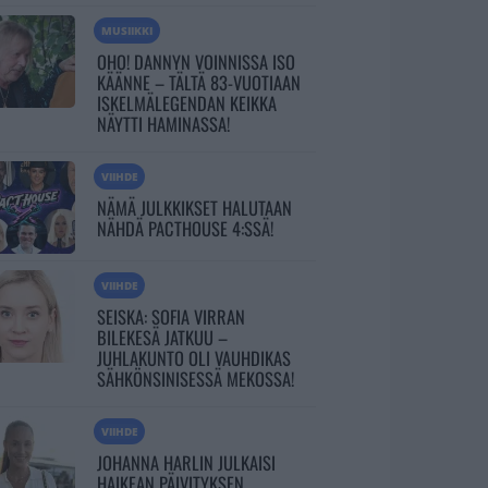
MUSIIKKI
OHO! DANNYN VOINNISSA ISO
KÄÄNNE – TÄLTÄ 83-VUOTIAAN
ISKELMÄLEGENDAN KEIKKA
NÄYTTI HAMINASSA!
VIIHDE
NÄMÄ JULKKIKSET HALUTAAN
NÄHDÄ PACTHOUSE 4:SSÄ!
VIIHDE
SEISKA: SOFIA VIRRAN
BILEKESÄ JATKUU –
JUHLAKUNTO OLI VAUHDIKAS
SÄHKÖNSINISESSÄ MEKOSSA!
VIIHDE
JOHANNA HARLIN JULKAISI
HAIKEAN PÄIVITYKSEN