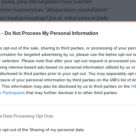
yt poika, joka olisi tarpeeksi hyvä Suomen
ummin huonomman ”alkuperäisen suomalaisen”
ä on maahanmuuttaja? Jos et, miksi sama ei päde
 -
Do Not Process My Personal Information
rjan maajoukkueen olevan liian valkoinen,
to opt-out of the sale, sharing to third parties, or processing of your per
formation for targeted advertising by us, please use the below opt-out s
r selection. Please note that after your opt-out request is processed y
siitä, että meidän mustat miehet pelaa paremmin
eing interest-based ads based on personal information utilized by us or
disclosed to third parties prior to your opt-out. You may separately opt-
s jatkaa.
losure of your personal information by third parties on the IAB’s list of
. This information may also be disclosed by us to third parties on the
IA
ssa ei ole valkoisia ja aasialaisia?
Participants
that may further disclose it to other third parties.
. Jatkuvien helteiden lisäksi esim
koa. Marokon kaveritkin olivat kalpeita siinä
l Data Processing Opt Outs
o opt-out of the Sharing of my personal data.