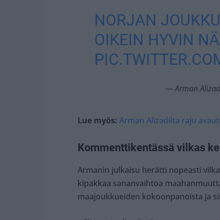
NORJAN JOUKKU
OIKEIN HYVIN NÄ
PIC.TWITTER.C
— Arman Aliza
Lue myös:
Arman Alizadilta raju avaut
Kommenttikentässä vilkas ke
Armanin julkaisu herätti nopeasti vil
kipakkaa sananvaihtoa maahanmuuttaj
maajoukkueiden kokoonpanoista ja siit