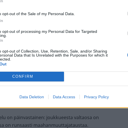
In
tta tai joukkuetta, jossa on enemmän etnisesti
. Eli Ranskaa en voi kannattaa koskaan, en edes
o opt-out of the Sale of my Personal Data.
In
to opt-out of processing my Personal Data for Targeted
i olla ulkomaalaisia? En käsitä tuota logiikkaa. Ei
ing.
In
ilut.
o opt-out of Collection, Use, Retention, Sale, and/or Sharing
ersonal Data that Is Unrelated with the Purposes for which it
äse futiskentälle. Silläpä maajoukkuekin on ton
lected.
Out
CONFIRM
lä valkoinen mieskin osaa pelata palloa.
i afrikkalaistaustaisia pelaajia on julkisten
Data Deletion
Data Access
Privacy Policy
usa
ja
Oscar Bobb
.
elu on päinvastainen: joukkueesta valtaosa on
ssa on runsaasti maahanmuuttajataustaa.