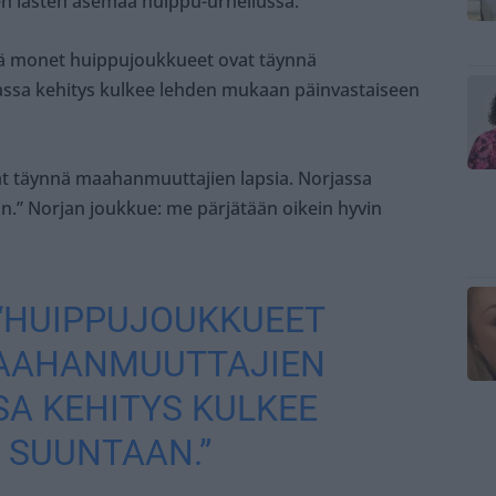
n lasten asemaa huippu-urheilussa.
tä monet huippujoukkueet ovat täynnä
assa kehitys kulkee lehden mukaan päinvastaiseen
t täynnä maahanmuuttajien lapsia. Norjassa
n.” Norjan joukkue: me pärjätään oikein hyvin
“HUIPPUJOUKKUEET
AAHANMUUTTAJIEN
SA KEHITYS KULKEE
 SUUNTAAN.”